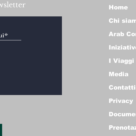
wsletter
Home
Chi sia
Arab Co
Iniziativ
I Viaggi
Media
Contatti
Privacy
Docume
Prenotaz