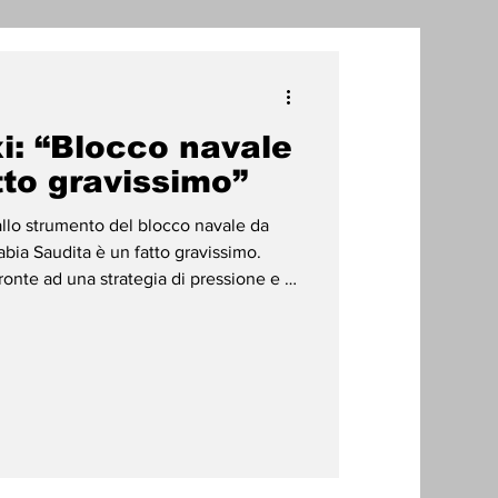
one
i: “Blocco navale
radizioni
Storia
tto gravissimo”
allo strumento del blocco navale da
ti Umani
abia Saudita è un fatto gravissimo.
ronte ad una strategia di pressione e di
le alla proiezione iraniana nell'area e
 seguono la linea politica e militare.
nare le rotte marittime e mettere a
one rappresenta una minaccia diretta