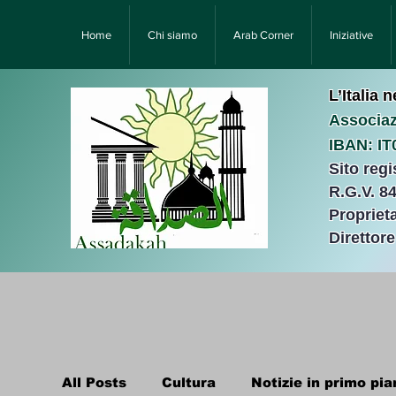
Home
Chi siamo
Arab Corner
Iniziative
L’Italia 
Associaz
IBAN: I
Sito reg
R.G.V. 8
Proprieta
Direttor
All Posts
Cultura
Notizie in primo pia