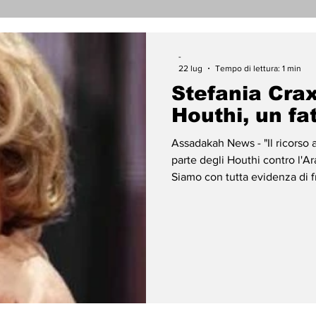
nicati Stampa
Cronaca
Tecnologia
Religi
-
22 lug
Tempo di lettura: 1 min
Stefania Crax
darietà
Archeologia
Musica
Cinema
T
Houthi, un fa
Assadakah News - "Il ricorso 
enti
Teatro
Lega Araba
Società
Dirit
parte degli Houthi contro l'Ar
Siamo con tutta evidenza di f
destabilizzazione, riconducibi
all'azione delle milizie che ne
ace
Gastronomia
L'uso della forza per condizio
rischio la libertà di navigazi
alla s