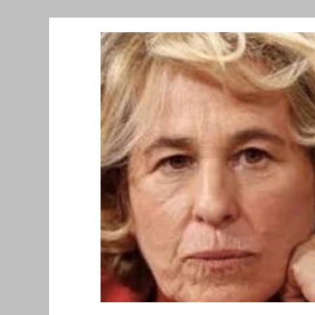
Նորություններ/Notizie Armene
Comu
Migrazione e Rifugiati
Sport
Soli
Filosofia
Mostre
Festività
Ev
Relazioni Internazionali
Conflitti e P