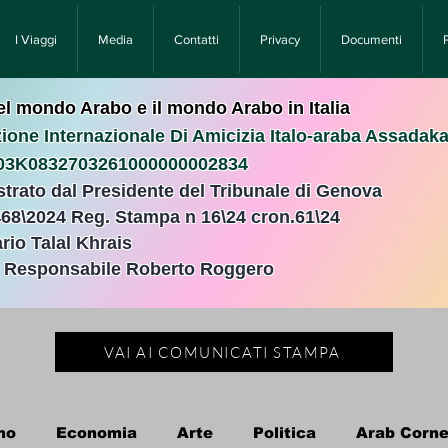
I Viaggi
Media
Contatti
Privacy
Documenti
nel mondo Arabo e il mondo Arabo in Italia
ione Internazionale Di Amicizia Italo-araba Assadak
T03K0832703261000000002834
istrato dal Presidente del Tribunale di Genova
468\2024 Reg. Stampa n 16\24 cron.61\24 ​
rio Talal Khrais
e Responsabile Roberto Roggero
VAI AI COMUNICATI STAMPA
no
Economia
Arte
Politica
Arab Corne