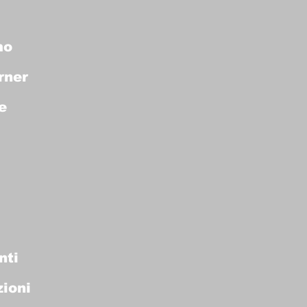
mo
rner
e
nti
ioni