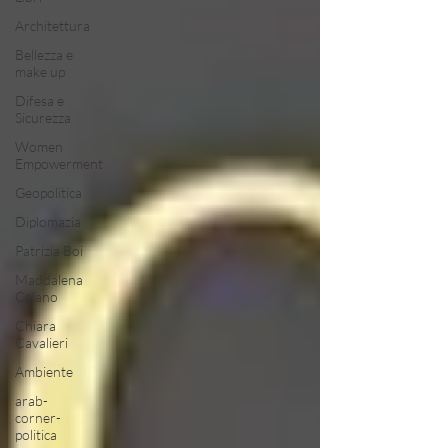
Architettura
Bellezza e
make up
Difesa e
Sicurezza
Women
Empowerment
Geopolitica
Diplomazia
Patrizia Boi
Maddalena
Celano
Chiara
Cavalieri
Ambiente
arab-
corner-
politica