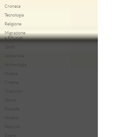
Cronaca
Tecnologia
Religione
Migrazione
e Rifugiati
Sport
Solidarietà
Archeologia
Musica
Cinema
Tradizioni
Storia
Filosofia
Mostre
Festività
Eventi