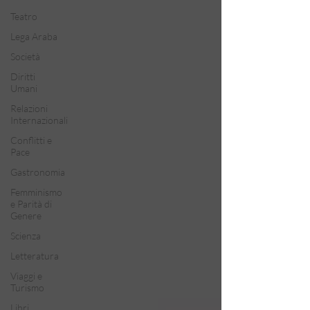
Teatro
Lega Araba
Società
Diritti
Umani
Relazioni
Internazionali
Conflitti e
Pace
Gastronomia
Femminismo
e Parità di
Genere
Scienza
Letteratura
Viaggi e
Turismo
Libri