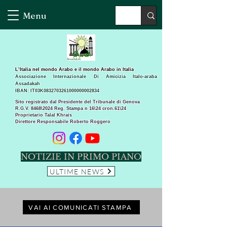
Menu
L’Italia nel mondo Arabo e il mondo Arabo in Italia
Associazione Internazionale Di Amicizia Italo-araba
Assadakah
IBAN: IT03K0832703261000000002834
Sito registrato dal Presidente del Tribunale di Genova
R.G.V. 8468\2024 Reg. Stampa n 16\24 cron.61\24 ​
Proprietario Talal Khrais
Direttore Responsabile Roberto Roggero
NOTIZIE IN PRIMO PIANO
ULTIME NEWS
VAI AI COMUNICATI STAMPA