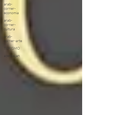
arab-
corner-
economia
arab-
corner-
cultura
arab-
corner-arte
TURISMO
azerbaijan