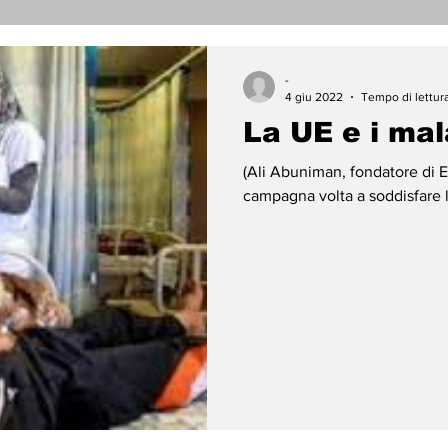
nicati Stampa
Cronaca
Tecnologia
Religi
-
4 giu 2022
Tempo di lettura
La UE e i mal
darietà
Archeologia
Musica
Cinema
T
(Ali Abuniman, fondatore di El
campagna volta a soddisfare la
enti
Teatro
Lega Araba
Società
Dirit
ace
Gastronomia