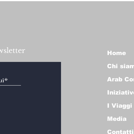
wsletter
Home
Chi sia
Arab Co
Iniziativ
I Viaggi
Media
Contatti