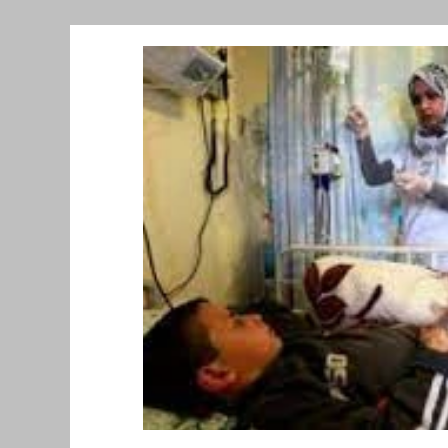
Նորություններ/Notizie Armene
Comu
Migrazione e Rifugiati
Sport
Soli
Filosofia
Mostre
Festività
Ev
Relazioni Internazionali
Conflitti e P