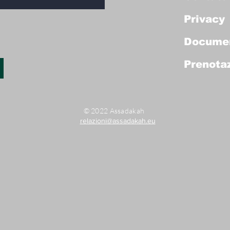
Privacy
Docume
Prenotaz
© 2022 Assadakah
relazioni@assadakah.eu