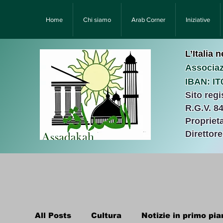
Home
Chi siamo
Arab Corner
Iniziative
L’Italia 
Associaz
IBAN: I
Sito reg
R.G.V. 8
Proprieta
Direttor
All Posts
Cultura
Notizie in primo pia