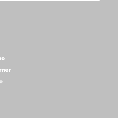
mo
rner
e