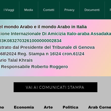
I Viaggi
Media
Contatti
Privacy
Documenti
nel mondo Arabo e il mondo Arabo in Italia
ione Internazionale Di Amicizia Italo-araba Assadak
T03K0832703261000000002834
istrato dal Presidente del Tribunale di Genova
468\2024 Reg. Stampa n 16\24 cron.61\24 ​
rio Talal Khrais
e Responsabile Roberto Roggero
VAI AI COMUNICATI STAMPA
no
Economia
Arte
Politica
Arab Corne