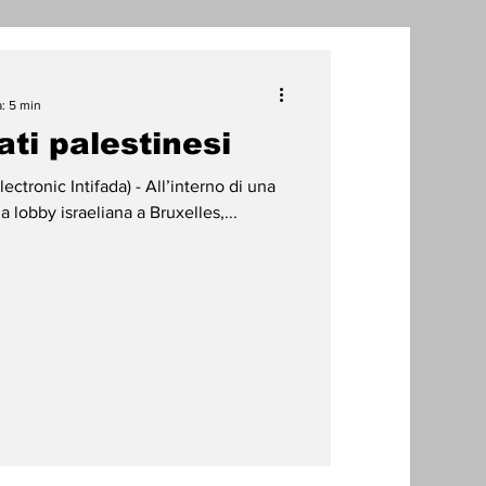
one
: 5 min
ati palestinesi
radizioni
Storia
ectronic Intifada) - All’interno di una
 lobby israeliana a Bruxelles,...
ti Umani