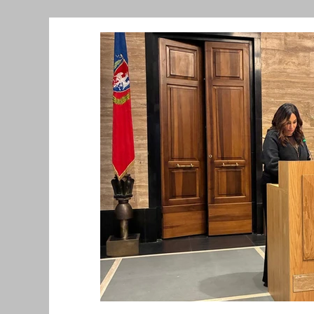
Նորություններ/Notizie Armene
Comu
Migrazione e Rifugiati
Sport
Soli
Filosofia
Mostre
Festività
Ev
Relazioni Internazionali
Conflitti e P