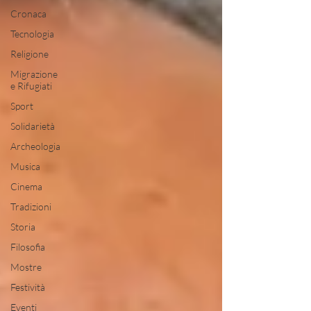
Cronaca
Tecnologia
Religione
Migrazione
e Rifugiati
Sport
Solidarietà
Archeologia
Musica
Cinema
Tradizioni
Storia
Filosofia
Mostre
Festività
Eventi