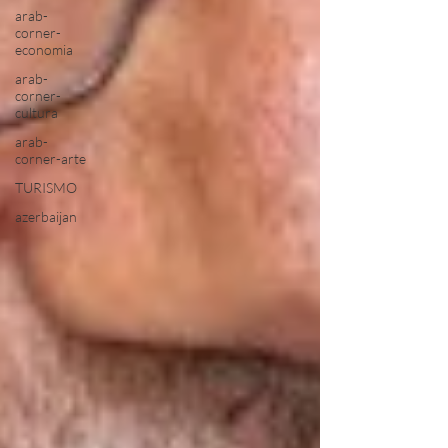
arab-
corner-
economia
arab-
corner-
cultura
arab-
corner-arte
TURISMO
azerbaijan