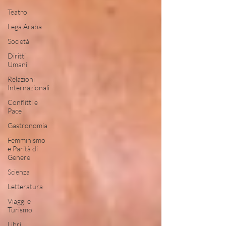
Teatro
Lega Araba
Società
Diritti
Umani
Relazioni
Internazionali
Conflitti e
Pace
Gastronomia
Femminismo
e Parità di
Genere
Scienza
Letteratura
Viaggi e
Turismo
Libri