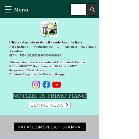
Menu
L’Italia nel mondo Arabo e il mondo Arabo in Italia
Associazione Internazionale Di Amicizia Italo-araba
Assadakah
IBAN: IT03K0832703261000000002834
Sito registrato dal Presidente del Tribunale di Genova
R.G.V. 8468\2024 Reg. Stampa n 16\24 cron.61\24 ​
Proprietario Talal Khrais
Direttore Responsabile Roberto Roggero
NOTIZIE IN PRIMO PIANO
ULTIME NEWS
VAI AI COMUNICATI STAMPA