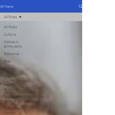
All News
All Posts
All Posts
Cultura
Notizie in
primo piano
Economia
Arte
Politica
Arab
Corner/Spazio
Mondo
Arabo
Նորություններ/Notizie
Armene
Comunicati
Stampa