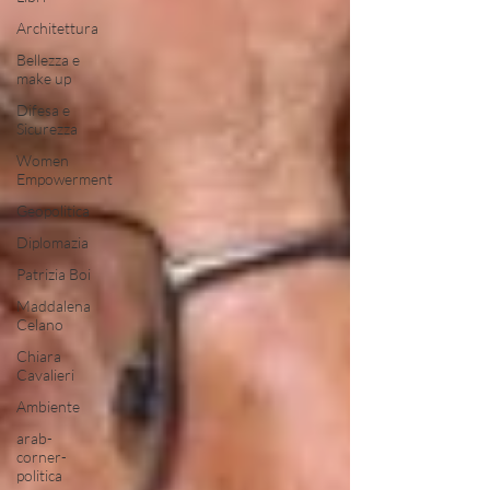
Architettura
Bellezza e
make up
Difesa e
Sicurezza
Women
Empowerment
Geopolitica
Diplomazia
Patrizia Boi
Maddalena
Celano
Chiara
Cavalieri
Ambiente
arab-
corner-
politica