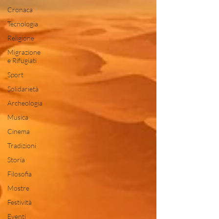
Cronaca
Tecnologia
Religione
Migrazione
e Rifugiati
Sport
Solidarietà
Archeologia
Musica
Cinema
Tradizioni
Storia
Filosofia
Mostre
Festività
Eventi