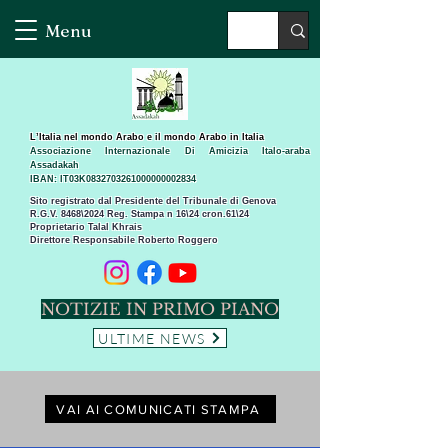
Menu
L’Italia nel mondo Arabo e il mondo Arabo in Italia
Associazione Internazionale Di Amicizia Italo-araba
Assadakah
IBAN: IT03K0832703261000000002834
Sito registrato dal Presidente del Tribunale di Genova
R.G.V. 8468\2024 Reg. Stampa n 16\24 cron.61\24 ​
Proprietario Talal Khrais
Direttore Responsabile Roberto Roggero
NOTIZIE IN PRIMO PIANO
ULTIME NEWS
VAI AI COMUNICATI STAMPA