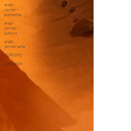
arab-
corner-
economia
arab-
corner-
cultura
arab-
corner-arte
TURISMO
azerbaijan