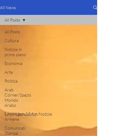
All News
All Posts
All Posts
Cultura
Notizie in
primo piano
Economia
Arte
Politica
Arab
Corner/Spazio
Mondo
Arabo
Նորություններ/Notizie
Armene
Comunicati
Stampa