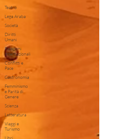
Teatro
Lega Araba
Società
Diritti
Umani
Relazioni
Internazionali
Conflitti e
Pace
Gastronomia
Femminismo
e Parità di
Genere
Scienza
Letteratura
Viaggi e
Turismo
Libri