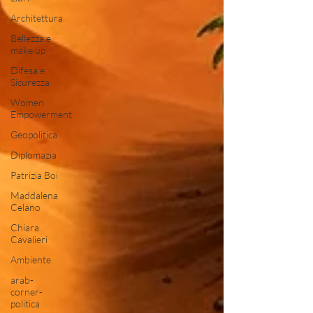
Architettura
Bellezza e
make up
Difesa e
Sicurezza
Women
Empowerment
Geopolitica
Diplomazia
Patrizia Boi
Maddalena
Celano
Chiara
Cavalieri
Ambiente
arab-
corner-
politica