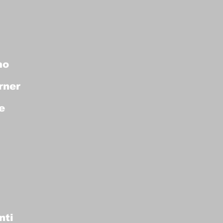
mo
rner
e
nti