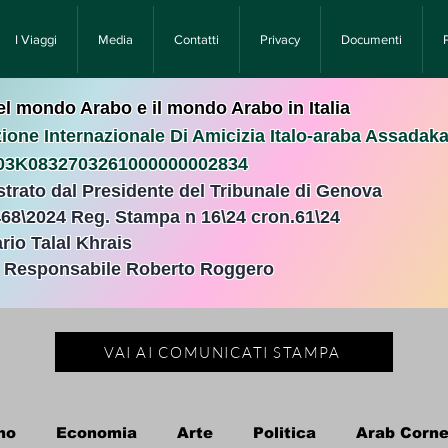
I Viaggi
Media
Contatti
Privacy
Documenti
nel mondo Arabo e il mondo Arabo in Italia
ione Internazionale Di Amicizia Italo-araba Assadak
T03K0832703261000000002834
istrato dal Presidente del Tribunale di Genova
468\2024 Reg. Stampa n 16\24 cron.61\24 ​
rio Talal Khrais
e Responsabile Roberto Roggero
VAI AI COMUNICATI STAMPA
no
Economia
Arte
Politica
Arab Corne