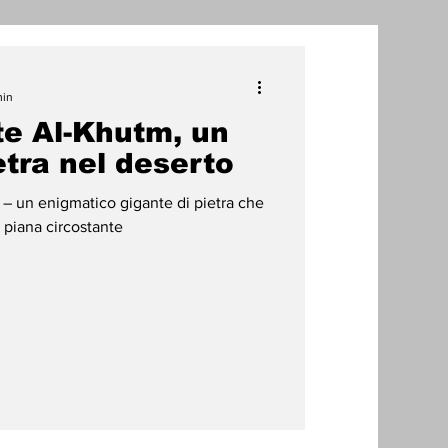
one
min
te Al-Khutm, un
radizioni
Storia
etra nel deserto
m – un enigmatico gigante di pietra che
ti Umani
 piana circostante