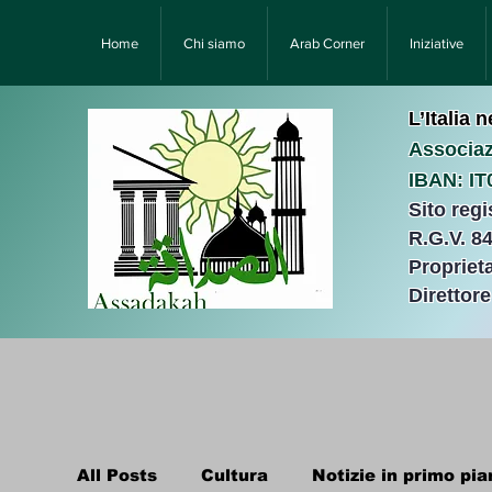
Home
Chi siamo
Arab Corner
Iniziative
L’Italia 
Associaz
IBAN: I
Sito reg
R.G.V. 8
Proprieta
Direttor
All Posts
Cultura
Notizie in primo pia