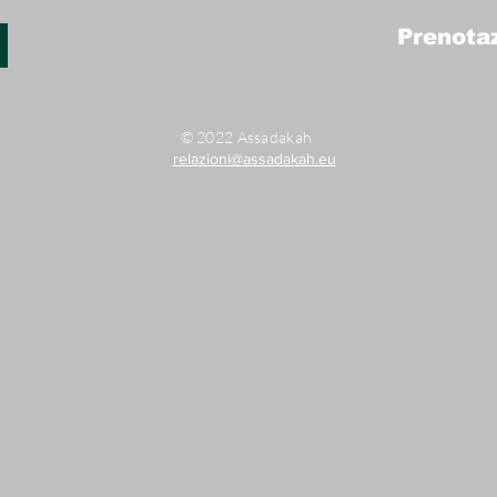
Prenotaz
© 2022 Assadakah
relazioni@assadakah.eu