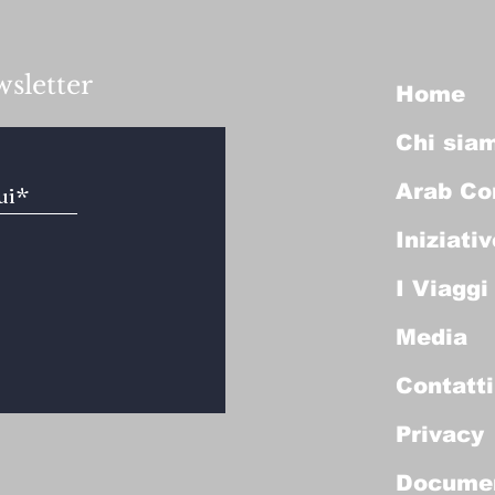
wsletter
Home
Chi sia
Arab Co
Iniziativ
I Viaggi
Media
Contatti
Privacy
Docume