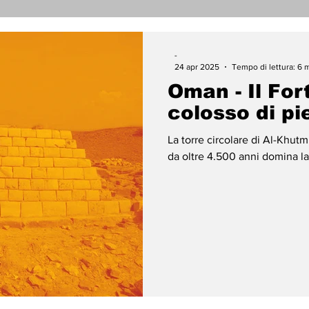
nicati Stampa
Cronaca
Tecnologia
Religi
-
24 apr 2025
Tempo di lettura: 6 
Oman - Il For
darietà
Archeologia
Musica
Cinema
T
colosso di pi
La torre circolare di Al-Khut
enti
Teatro
Lega Araba
Società
Dirit
da oltre 4.500 anni domina la
ace
Gastronomia