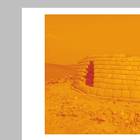
Նորություններ/Notizie Armene
Comu
Migrazione e Rifugiati
Sport
Soli
Filosofia
Mostre
Festività
Ev
Relazioni Internazionali
Conflitti e P