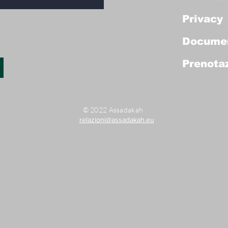
Privacy
Docume
Prenotaz
© 2022 Assadakah
relazioni@assadakah.eu