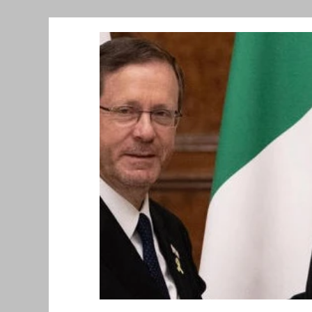
Նորություններ/Notizie Armene
Comu
Migrazione e Rifugiati
Sport
Soli
Filosofia
Mostre
Festività
Ev
Relazioni Internazionali
Conflitti e P