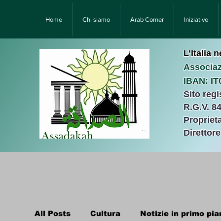
Home
Chi siamo
Arab Corner
Iniziative
L’Italia 
Associaz
IBAN: I
Sito reg
R.G.V. 8
Proprieta
Direttor
All Posts
Cultura
Notizie in primo pia