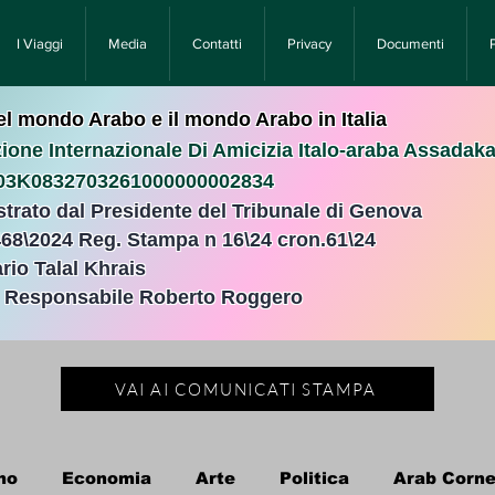
I Viaggi
Media
Contatti
Privacy
Documenti
nel mondo Arabo e il mondo Arabo in Italia
ione Internazionale Di Amicizia Italo-araba Assadak
T03K0832703261000000002834
istrato dal Presidente del Tribunale di Genova
468\2024 Reg. Stampa n 16\24 cron.61\24 ​
rio Talal Khrais
e Responsabile Roberto Roggero
VAI AI COMUNICATI STAMPA
no
Economia
Arte
Politica
Arab Corne