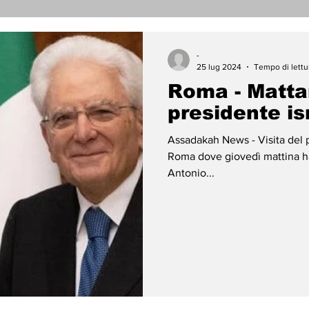
nicati Stampa
Cronaca
Tecnologia
Religi
-
25 lug 2024
Tempo di lettu
Roma - Mattar
darietà
Archeologia
Musica
Cinema
T
presidente is
Assadakah News - Visita del p
enti
Teatro
Lega Araba
Società
Dirit
Roma dove giovedì mattina ha
Antonio...
ace
Gastronomia