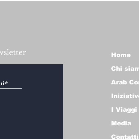
wsletter
Home
Chi sia
Arab Co
Iniziativ
I Viaggi
Media
Contatti