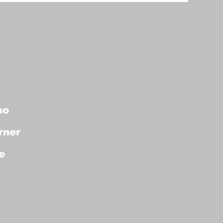
mo
rner
e