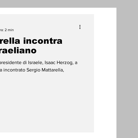
one
ra: 2 min
ella incontra
radizioni
Storia
raeliano
residente di Israele, Isaac Herzog, a
ti Umani
 incontrato Sergio Mattarella,