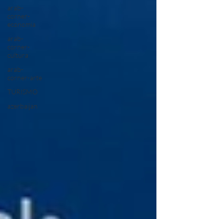
arab-
corner-
economia
arab-
corner-
cultura
arab-
corner-arte
TURISMO
azerbaijan