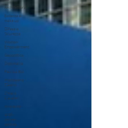
Architettura
Bellezza e
make up
Difesa e
Sicurezza
Women
Empowerment
Geopolitica
Diplomazia
Patrizia Boi
Maddalena
Celano
Chiara
Cavalieri
Ambiente
arab-
corner-
politica