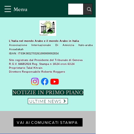
Menu
L’Italia nel mondo Arabo e il mondo Arabo in Italia
Associazione Internazionale Di Amicizia Italo-araba
Assadakah
IBAN: IT03K0832703261000000002834
Sito registrato dal Presidente del Tribunale di Genova
R.G.V. 8468\2024 Reg. Stampa n 16\24 cron.61\24 ​
Proprietario Talal Khrais
Direttore Responsabile Roberto Roggero
NOTIZIE IN PRIMO PIANO
ULTIME NEWS
VAI AI COMUNICATI STAMPA