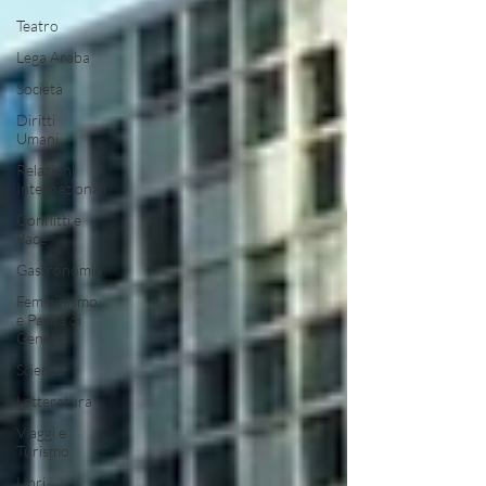
Teatro
Lega Araba
Società
Diritti
Umani
Relazioni
Internazionali
Conflitti e
Pace
Gastronomia
Femminismo
e Parità di
Genere
Scienza
Letteratura
Viaggi e
Turismo
Libri