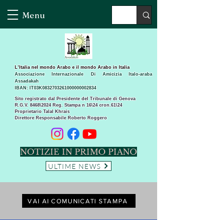
Menu
L’Italia nel mondo Arabo e il mondo Arabo in Italia
Associazione Internazionale Di Amicizia Italo-araba
Assadakah
IBAN: IT03K0832703261000000002834
Sito registrato dal Presidente del Tribunale di Genova
R.G.V. 8468\2024 Reg. Stampa n 16\24 cron.61\24 ​
Proprietario Talal Khrais
Direttore Responsabile Roberto Roggero
NOTIZIE IN PRIMO PIANO
ULTIME NEWS
VAI AI COMUNICATI STAMPA