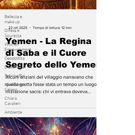
Architettura
Bellezza e
make up
Difesa e
Sicurezza
-
22 ott 2025
Tempo di lettura: 12 min
Women
Empowerment
Yemen - La Regina
Geopolitica
di Saba e il Cuore
Diplomazia
Patrizia Boi
Segreto dello Yemen
Maddalena
Celano
Alcuni anziani del villaggio narravano che
Chiara
quella grotta fosse stata un tempo un luogo di
Cavalieri
iniziazione sacra: chi vi entrava doveva
Ambiente
affrontare il canto delle pietre, capace di
rivelare la verità o di condannare all’oblio. Si
arab-
corner-
diceva che gli stessi sacerdoti di Almaqah vi
politica
compissero riti segreti, imprimendo simboli