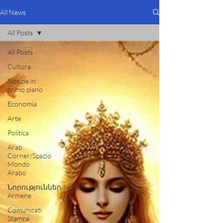
All News
All Posts
All Posts
Cultura
Notizie in
primo piano
Economia
Arte
Politica
Arab
Corner/Spazio
Mondo
Arabo
Նորություններ/Notizie
Armene
Comunicati
Stampa