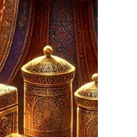
Teatro
Lega Araba
Società
Diritti
Umani
Relazioni
Internazionali
Conflitti e
Pace
Gastronomia
Femminismo
e Parità di
Genere
Scienza
Letteratura
Viaggi e
Turismo
Libri