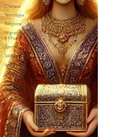
Cronaca
Tecnologia
Religione
Migrazione
e Rifugiati
Sport
Solidarietà
Archeologia
Musica
Cinema
Tradizioni
Storia
Filosofia
Mostre
Festività
Eventi