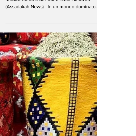
Civiltà tra l’Oman e
l’Italia
Quando si incontrano le sponde del
Mediterraneo e del Golfo Wael Almawla
(Assadakah News) - In un mondo dominato
dagli equilibri...