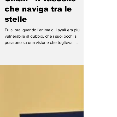
-
15 ott 2025
Tempo di lettura: 12 min
Oman - Il vascello
che naviga tra le
stelle
Fu allora, quando l'anima di Layali era più
vulnerabile al dubbio, che i suoi occhi si
posarono su una visione che toglieva il
respiro: l'albero millenario. Imponente, un
vero e proprio guardiano del tempo, si ergeva
maestoso al centro di una radura nascosta, un
santuario celato nel cuore verde del Khareef.