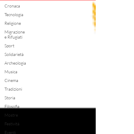
Cronaca
Tecnologia
Religione
Migrazione
e Rifugiati
Sport
Solidarietà
Archeologia
Musica
Cinema
Tradizioni
Storia
Filosofia
Mostre
Festività
Eventi