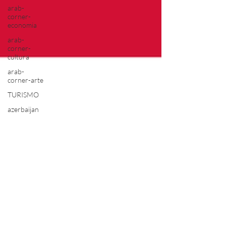
arab-
corner-
economia
arab-
corner-
cultura
arab-
corner-arte
TURISMO
azerbaijan