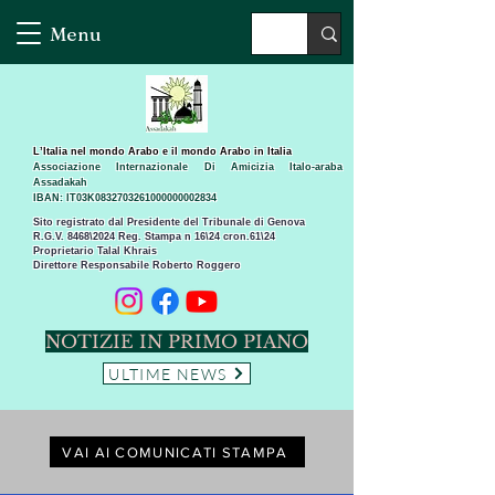
Menu
L’Italia nel mondo Arabo e il mondo Arabo in Italia
Associazione Internazionale Di Amicizia Italo-araba
Assadakah
IBAN: IT03K0832703261000000002834
Sito registrato dal Presidente del Tribunale di Genova
R.G.V. 8468\2024 Reg. Stampa n 16\24 cron.61\24 ​
Proprietario Talal Khrais
Direttore Responsabile Roberto Roggero
NOTIZIE IN PRIMO PIANO
ULTIME NEWS
VAI AI COMUNICATI STAMPA