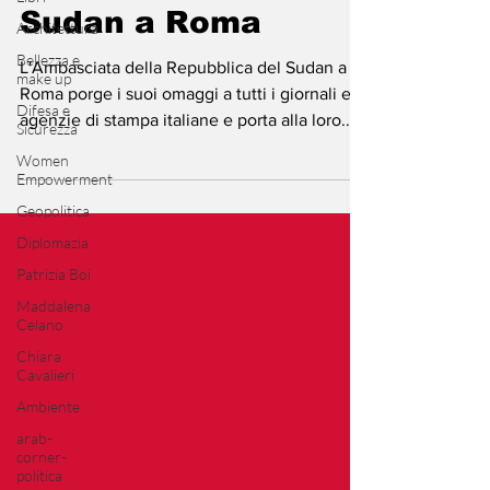
ambasciata del
Architettura
Sudan a Roma
Bellezza e
make up
L'Ambasciata della Repubblica del Sudan a
Difesa e
Sicurezza
Roma porge i suoi omaggi a tutti i giornali e le
agenzie di stampa italiane e porta alla loro...
Women
Empowerment
Geopolitica
Diplomazia
Patrizia Boi
Maddalena
Celano
Chiara
Cavalieri
Ambiente
arab-
corner-
politica