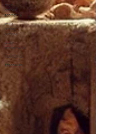
arab-
corner-
economia
arab-
corner-
cultura
arab-
corner-arte
TURISMO
azerbaijan