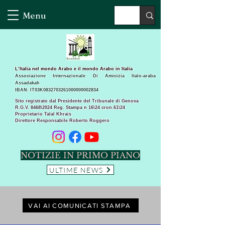
Menu
L’Italia nel mondo Arabo e il mondo Arabo in Italia
Associazione Internazionale Di Amicizia Italo-araba
Assadakah
IBAN: IT03K0832703261000000002834
Sito registrato dal Presidente del Tribunale di Genova
R.G.V. 8468\2024 Reg. Stampa n 16\24 cron.61\24 ​
Proprietario Talal Khrais
Direttore Responsabile Roberto Roggero
NOTIZIE IN PRIMO PIANO
ULTIME NEWS
VAI AI COMUNICATI STAMPA