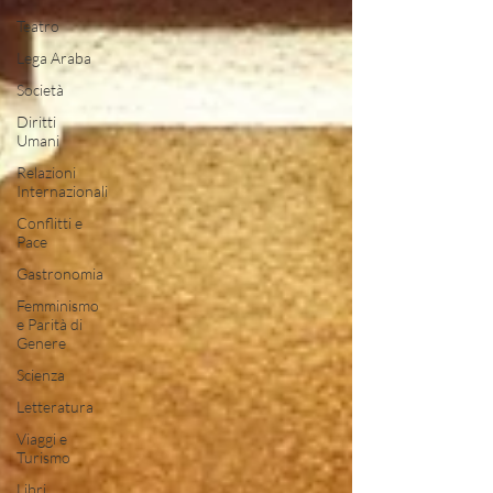
Teatro
Lega Araba
Società
Diritti
Umani
Relazioni
Internazionali
Conflitti e
Pace
Gastronomia
Femminismo
e Parità di
Genere
Scienza
Letteratura
Viaggi e
Turismo
Libri