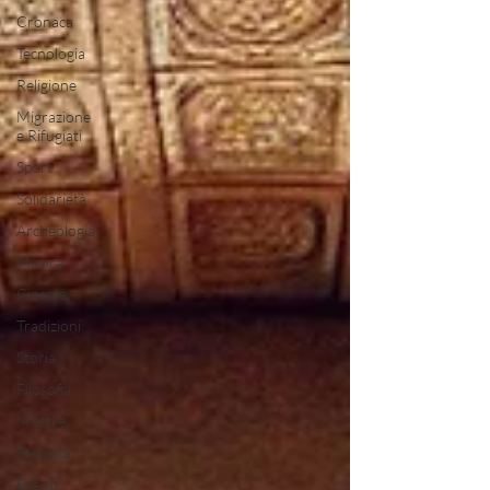
Cronaca
Tecnologia
Religione
Migrazione
e Rifugiati
Sport
Solidarietà
Archeologia
Musica
Cinema
Tradizioni
Storia
Filosofia
Mostre
Festività
Eventi