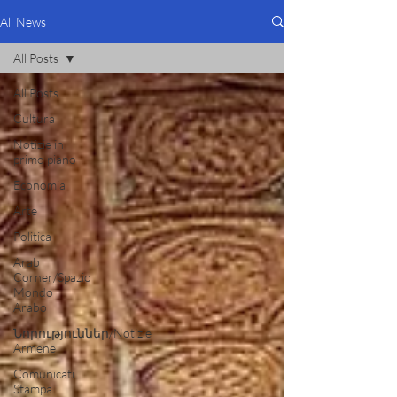
All News
All Posts
All Posts
Cultura
Notizie in
primo piano
Economia
Arte
Politica
Arab
Corner/Spazio
Mondo
Arabo
Նորություններ/Notizie
Armene
Comunicati
Stampa