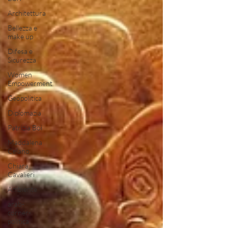
Architettura
Bellezza e
make up
Difesa e
Sicurezza
Women
Empowerment
Geopolitica
Diplomazia
Patrizia Boi
Maddalena
Celano
Chiara
Cavalieri
Ambiente
arab-
corner-
politica