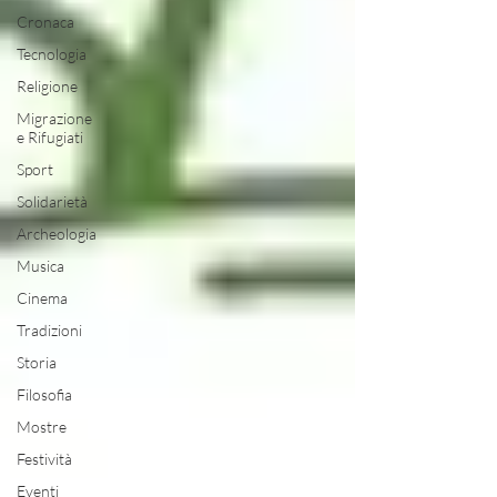
Cronaca
Tecnologia
Religione
Migrazione
e Rifugiati
Sport
Solidarietà
Archeologia
Musica
Cinema
Tradizioni
Storia
Filosofia
Mostre
Festività
Eventi