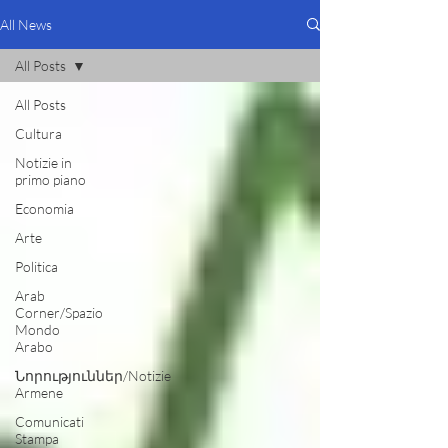
All News
All Posts
All Posts
Cultura
Notizie in
primo piano
Economia
Arte
Politica
Arab
Corner/Spazio
Mondo
Arabo
Նորություններ/Notizie
Armene
Comunicati
Stampa