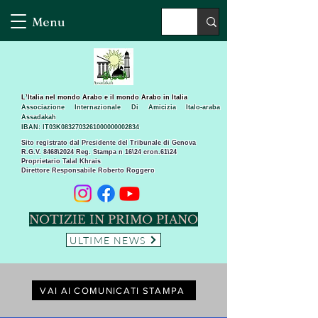
Menu
L’Italia nel mondo Arabo e il mondo Arabo in Italia
Associazione Internazionale Di Amicizia Italo-araba
Assadakah
IBAN: IT03K0832703261000000002834
Sito registrato dal Presidente del Tribunale di Genova
R.G.V. 8468\2024 Reg. Stampa n 16\24 cron.61\24 ​
Proprietario Talal Khrais
Direttore Responsabile Roberto Roggero
NOTIZIE IN PRIMO PIANO
ULTIME NEWS
VAI AI COMUNICATI STAMPA