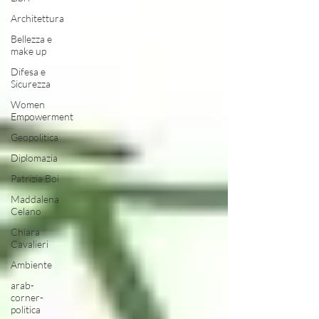
Architettura
Bellezza e
make up
Difesa e
Sicurezza
Women
Empowerment
Geopolitica
Diplomazia
Patrizia Boi
Maddalena
Celano
Chiara
Cavalieri
Ambiente
arab-
corner-
politica