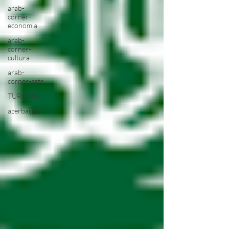
arab-
corner-
economia
arab-
corner-
cultura
arab-
corner-arte
TURISMO
azerbaijan