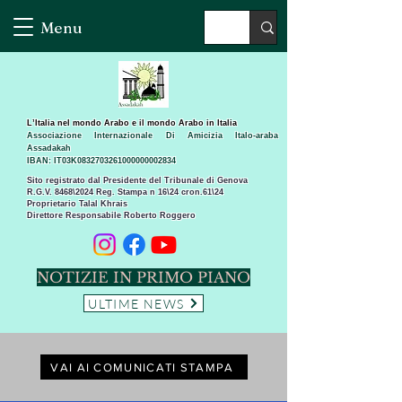
Menu
L’Italia nel mondo Arabo e il mondo Arabo in Italia
Associazione Internazionale Di Amicizia Italo-araba
Assadakah
IBAN: IT03K0832703261000000002834
Sito registrato dal Presidente del Tribunale di Genova
R.G.V. 8468\2024 Reg. Stampa n 16\24 cron.61\24 ​
Proprietario Talal Khrais
Direttore Responsabile Roberto Roggero
NOTIZIE IN PRIMO PIANO
ULTIME NEWS
VAI AI COMUNICATI STAMPA