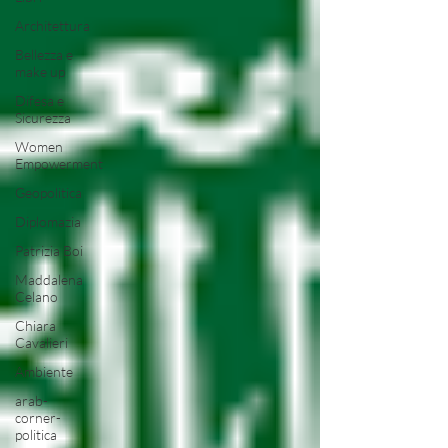
Architettura
Bellezza e
make up
Difesa e
Sicurezza
Women
Empowerment
Geopolitica
Diplomazia
Patrizia Boi
Maddalena
Celano
Chiara
Cavalieri
Ambiente
arab-
corner-
politica