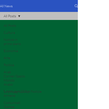
All News
All Posts
All Posts
Cultura
Notizie in
primo piano
Economia
Arte
Politica
Arab
Corner/Spazio
Mondo
Arabo
Նորություններ/Notizie
Armene
Comunicati
Stampa