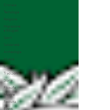
Cronaca
Tecnologia
Religione
Migrazione
e Rifugiati
Sport
Solidarietà
Archeologia
Musica
Cinema
Tradizioni
Storia
Filosofia
Mostre
Festività
Eventi