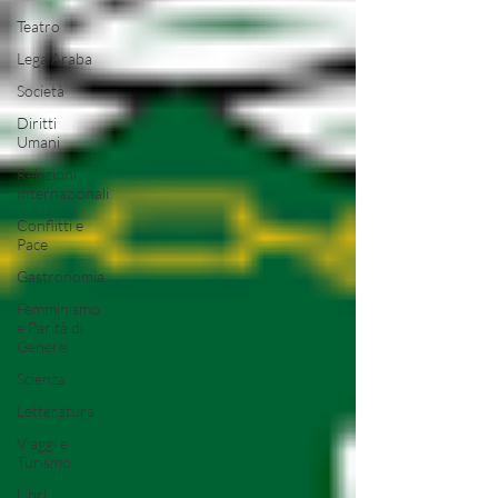
Teatro
Lega Araba
Società
Diritti
Umani
Relazioni
Internazionali
Conflitti e
Pace
Gastronomia
Femminismo
e Parità di
Genere
Scienza
Letteratura
Viaggi e
Turismo
Libri