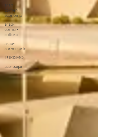
arab-
corner-
economia
arab-
corner-
cultura
arab-
corner-arte
TURISMO
azerbaijan