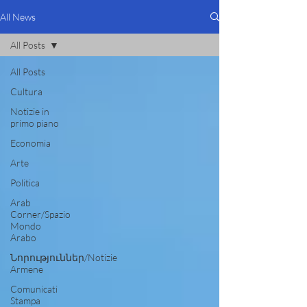
All News
All Posts
All Posts
Cultura
Notizie in
primo piano
Economia
Arte
Politica
Arab
Corner/Spazio
Mondo
Arabo
Նորություններ/Notizie
Armene
Comunicati
Stampa