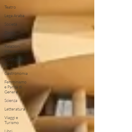
Teatro
Lega Araba
Società
Diritti
Umani
Relazioni
Internazionali
Conflitti e
Pace
Gastronomia
Femminismo
e Parità di
Genere
Scienza
Letteratura
Viaggi e
Turismo
Libri