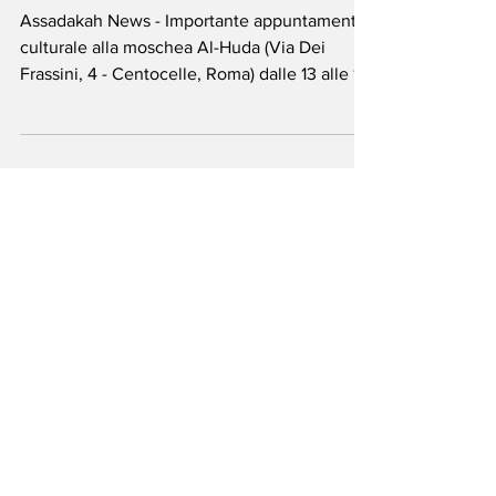
aperta” l’8
novembre
Assadakah News - Importante appuntamento
culturale alla moschea Al-Huda (Via Dei
Frassini, 4 - Centocelle, Roma) dalle 13 alle 18,
all’insegna della convivenza e della reciproca
conoscenza di usanze, tradizioni e storia. Un
programma ricco e variegato, con apertura
della manifestazione alle 13 per fare
conoscere Libreria Islamica, laboratorio
Tasbeeh, il percorso dei Profeti, Hajj e Umrah,
la Palestina, il valore del velo, la associazione
Giovani Musumani d’Italia e al-Mufhli