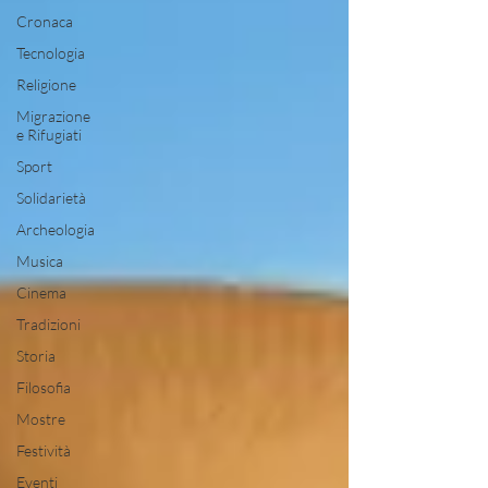
Cronaca
Tecnologia
Religione
Migrazione
e Rifugiati
Sport
Solidarietà
Archeologia
Musica
Cinema
Tradizioni
Storia
Filosofia
Mostre
Festività
Eventi