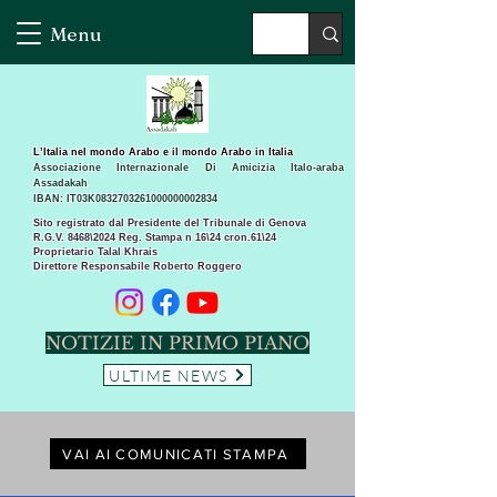
Menu
L’Italia nel mondo Arabo e il mondo Arabo in Italia
Associazione Internazionale Di Amicizia Italo-araba
Assadakah
IBAN: IT03K0832703261000000002834
Sito registrato dal Presidente del Tribunale di Genova
R.G.V. 8468\2024 Reg. Stampa n 16\24 cron.61\24 ​
Proprietario Talal Khrais
Direttore Responsabile Roberto Roggero
NOTIZIE IN PRIMO PIANO
ULTIME NEWS
VAI AI COMUNICATI STAMPA