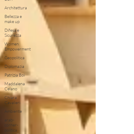
Architettura
Bellezza e
make up
Difesa e
Sicurezza
Women
Empowerment
Geopolitica
Diplomazia
Patrizia Boi
Maddalena
Celano
Chiara
Cavalieri
Ambiente
arab-
corner-
politica