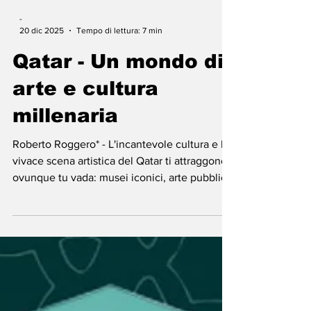
-
20 dic 2025
Tempo di lettura: 7 min
Qatar - Un mondo di
arte e cultura
millenaria
Roberto Roggero* - L'incantevole cultura e la
vivace scena artistica del Qatar ti attraggono
ovunque tu vada: musei iconici, arte pubblica
mozzafiato, vivaci suq, architettura
modernista e siti storici: tutti in attesa di
essere scoperti. Museo dell’arte islamica
Situato su un'isola appositamente costruita
adiacente alla Corniche, il lungomare di
Doha, l'edificio stesso è una meraviglia