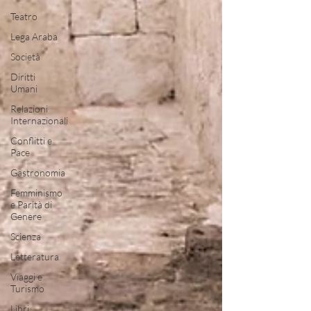
Teatro
Lega Araba
Società
Diritti
Umani
Relazioni
Internazionali
Conflitti e
Pace
Gastronomia
Femminismo
e Parità di
Genere
Scienza
Letteratura
Viaggi e
Turismo
Libri