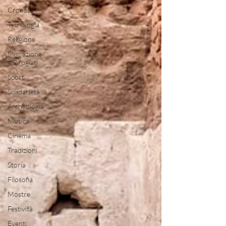
Cronaca
Tecnologia
Religione
Migrazione
e Rifugiati
Sport
Solidarietà
Archeologia
Musica
Cinema
Tradizioni
Storia
Filosofia
Mostre
Festività
Eventi