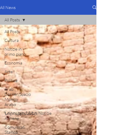
All News
All Posts
All Posts
Cultura
Notizie in
primo piano
Economia
Arte
Politica
Arab
Corner/Spazio
Mondo
Arabo
Նորություններ/Notizie
Armene
Comunicati
Stampa