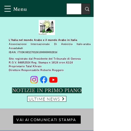
Menu
L’Italia nel mondo Arabo e il mondo Arabo in Italia
Associazione Internazionale Di Amicizia Italo-araba
Assadakah
IBAN: IT03K0832703261000000002834
Sito registrato dal Presidente del Tribunale di Genova
R.G.V. 8468\2024 Reg. Stampa n 16\24 cron.61\24 ​
Proprietario Talal Khrais
Direttore Responsabile Roberto Roggero
NOTIZIE IN PRIMO PIANO
ULTIME NEWS
VAI AI COMUNICATI STAMPA