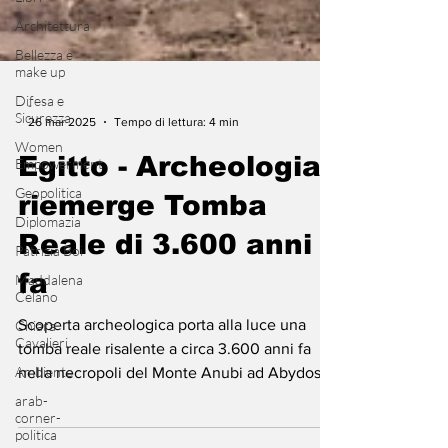
Architettura
Bellezza e
make up
Difesa e
Sicurezza
Women
-
Empowerment
26 mar 2025
Tempo di lettura: 4 min
Geopolitica
Egitto - Archeologia,
Diplomazia
riemerge Tomba
Patrizia Boi
Maddalena
Reale di 3.600 anni
Celano
fa
Chiara
Cavalieri
Scoperta archeologica porta alla luce una
Ambiente
tomba reale risalente a circa 3.600 anni fa
arab-
nella necropoli del Monte Anubi ad Abydos,
corner-
politica
in Egitto