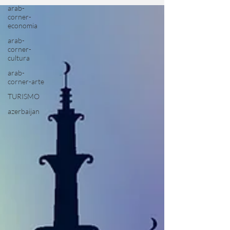
arab-
corner-
economia
arab-
corner-
cultura
arab-
corner-arte
TURISMO
azerbaijan