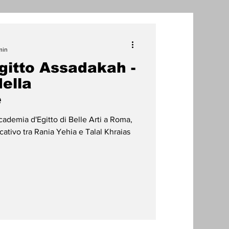
one
min
itto Assadakah -
radizioni
Storia
della
e
ti Umani
cademia d'Egitto di Belle Arti a Roma,
icativo tra Rania Yehia e Talal Khraias