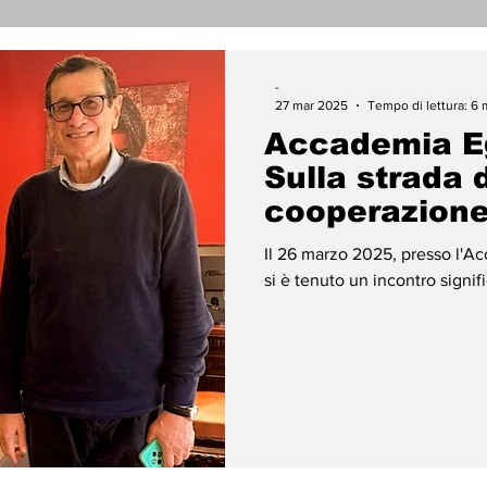
nicati Stampa
Cronaca
Tecnologia
Religi
-
27 mar 2025
Tempo di lettura: 6 
Accademia Eg
darietà
Archeologia
Musica
Cinema
T
Sulla strada 
cooperazion
enti
Teatro
Lega Araba
Società
Dirit
​Il 26 marzo 2025, presso l'Ac
si è tenuto un incontro signif
ace
Gastronomia