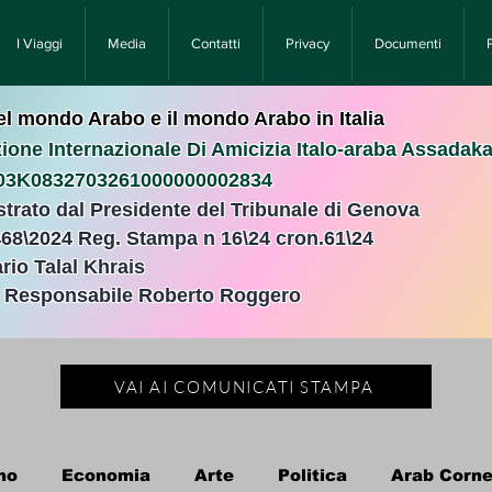
I Viaggi
Media
Contatti
Privacy
Documenti
nel mondo Arabo e il mondo Arabo in Italia
ione Internazionale Di Amicizia Italo-araba Assadak
T03K0832703261000000002834
istrato dal Presidente del Tribunale di Genova
468\2024 Reg. Stampa n 16\24 cron.61\24 ​
rio Talal Khrais
e Responsabile Roberto Roggero
VAI AI COMUNICATI STAMPA
no
Economia
Arte
Politica
Arab Corne