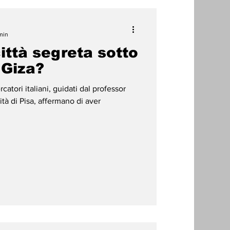
min
città segreta sotto
 Giza?
atori italiani, guidati dal professor
tà di Pisa, affermano di aver