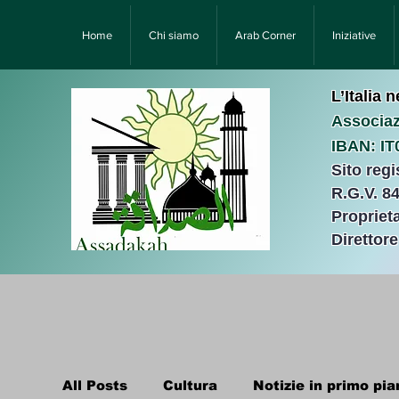
Home
Chi siamo
Arab Corner
Iniziative
L’Italia 
Associaz
IBAN: I
Sito reg
R.G.V. 8
Proprieta
Direttor
All Posts
Cultura
Notizie in primo pia