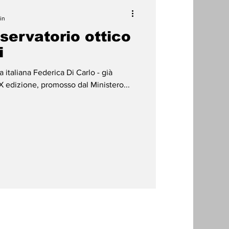
in
sservatorio ottico
i
ta italiana Federica Di Carlo - già
l X edizione, promosso dal Ministero...