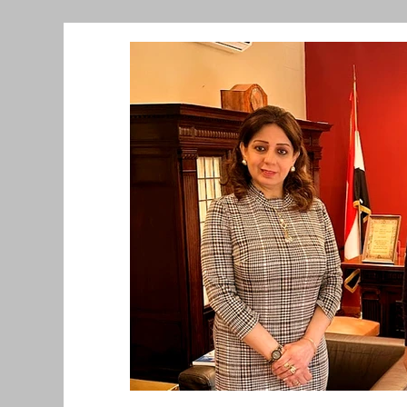
Նորություններ/Notizie Armene
Comu
Migrazione e Rifugiati
Sport
Soli
Filosofia
Mostre
Festività
Ev
Relazioni Internazionali
Conflitti e P