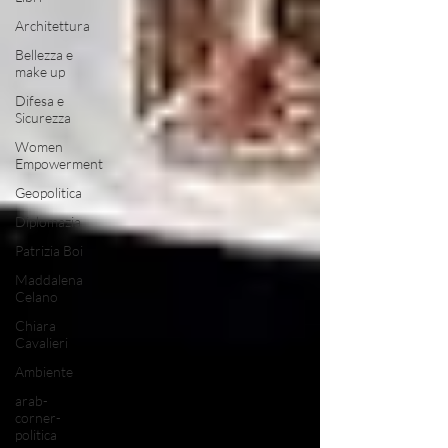
Architettura
Bellezza e
make up
Difesa e
Sicurezza
Women
Empowerment
Geopolitica
Diplomazia
Patrizia Boi
Maddalena
Celano
Chiara
Cavalieri
Ambiente
arab-
corner-
politica