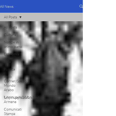
All News
All Posts
All Posts
Cultura
Notizie in
primo piano
Economia
Arte
Politica
Arab
Corner/Spazio
Mondo
Arabo
Նորություններ/Notizie
Armene
Comunicati
Stampa