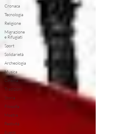
Cronaca
Tecnologia
Religione
Migrazione
e Rifugiati
Sport
Solidarietà
Archeologia
Musica
Cinema
Tradizioni
Storia
Filosofia
Mostre
Festività
Eventi