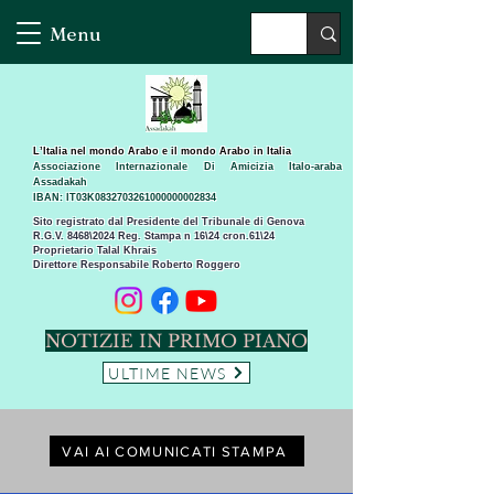
Menu
L’Italia nel mondo Arabo e il mondo Arabo in Italia
Associazione Internazionale Di Amicizia Italo-araba
Assadakah
IBAN: IT03K0832703261000000002834
Sito registrato dal Presidente del Tribunale di Genova
R.G.V. 8468\2024 Reg. Stampa n 16\24 cron.61\24 ​
Proprietario Talal Khrais
Direttore Responsabile Roberto Roggero
NOTIZIE IN PRIMO PIANO
ULTIME NEWS
VAI AI COMUNICATI STAMPA