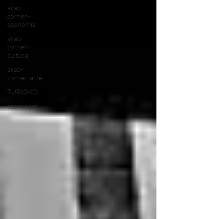
arab-
corner-
economia
arab-
corner-
cultura
arab-
corner-arte
TURISMO
azerbaijan