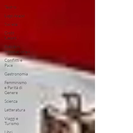
Teatro
Lega Araba
Società
Diritti
Umani
Relazioni
Internazionali
Conflitti e
Pace
Gastronomia
Femminismo
e Parità di
Genere
Scienza
Letteratura
Viaggi e
Turismo
Libri