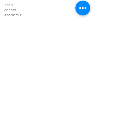
arab-
corner-
economia
arab-
corner-
cultura
arab-
corner-arte
TURISMO
azerbaijan