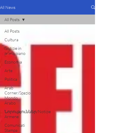
All News
All Posts
All Posts
Cultura
Notizie in
primo piano
Economia
Arte
Politica
Arab
Corner/Spazio
Mondo
Arabo
Նորություններ/Notizie
Armene
Comunicati
Stampa