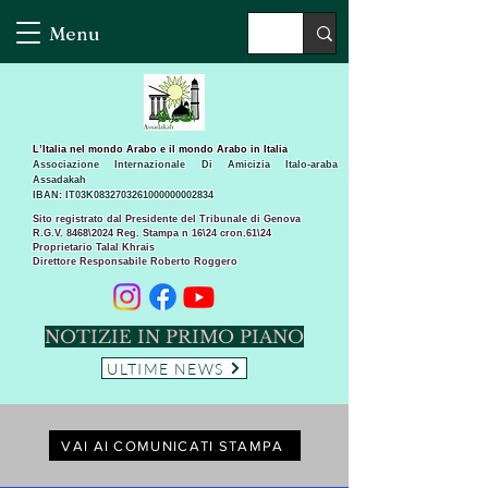
Menu
L’Italia nel mondo Arabo e il mondo Arabo in Italia
Associazione Internazionale Di Amicizia Italo-araba
Assadakah
IBAN: IT03K0832703261000000002834
Sito registrato dal Presidente del Tribunale di Genova
R.G.V. 8468\2024 Reg. Stampa n 16\24 cron.61\24 ​
Proprietario Talal Khrais
Direttore Responsabile Roberto Roggero
NOTIZIE IN PRIMO PIANO
ULTIME NEWS
VAI AI COMUNICATI STAMPA