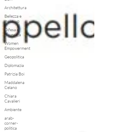
Architettura
Bellezza e
make up
Difesa e
Sicurezza
Women
Empowerment
Geopolitica
Diplomazia
Patrizia Boi
Maddalena
Celano
Chiara
Cavalieri
Ambiente
arab-
corner-
politica