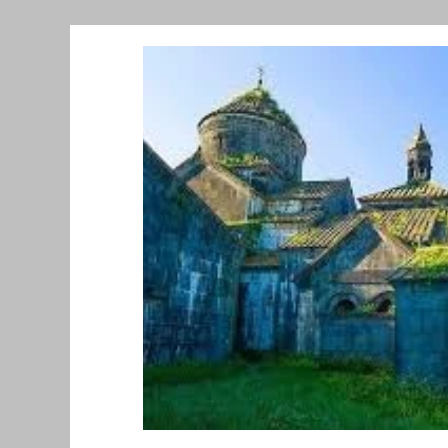
Նորություններ/Notizie Armene
Comu
Migrazione e Rifugiati
Sport
Soli
Filosofia
Mostre
Festività
Ev
Relazioni Internazionali
Conflitti e P