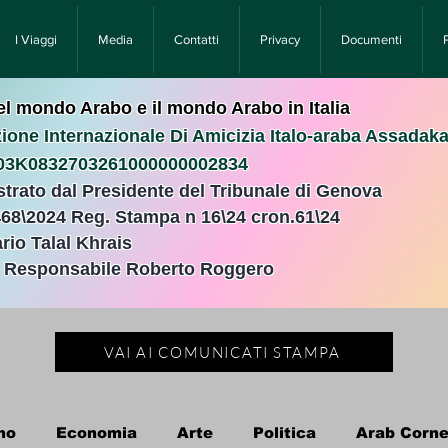
I Viaggi
Media
Contatti
Privacy
Documenti
nel mondo Arabo e il mondo Arabo in Italia
ione Internazionale Di Amicizia Italo-araba Assadak
T03K0832703261000000002834
istrato dal Presidente del Tribunale di Genova
468\2024 Reg. Stampa n 16\24 cron.61\24 ​
rio Talal Khrais
e Responsabile Roberto Roggero
VAI AI COMUNICATI STAMPA
no
Economia
Arte
Politica
Arab Corne