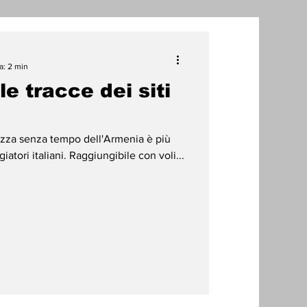
one
a: 2 min
le tracce dei siti
radizioni
Storia
ezza senza tempo dell'Armenia è più
ti Umani
iatori italiani. Raggiungibile con voli...