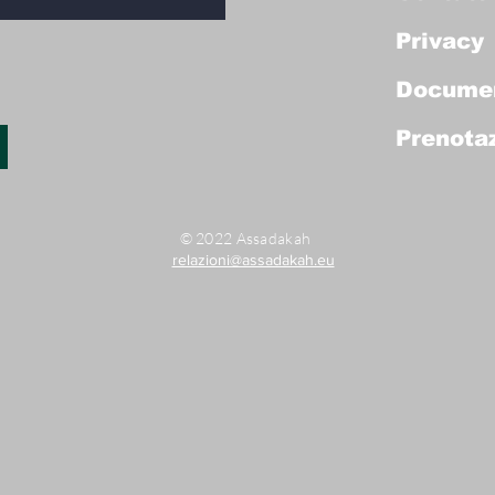
Privacy
Docume
Prenotaz
© 2022 Assadakah
relazioni@assadakah.eu