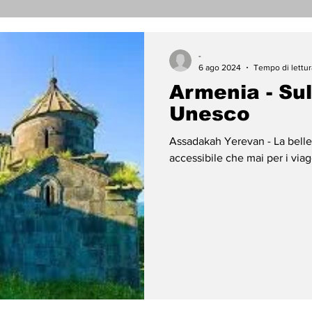
nicati Stampa
Cronaca
Tecnologia
Religi
-
6 ago 2024
Tempo di lettur
Armenia - Sul
darietà
Archeologia
Musica
Cinema
T
Unesco
Assadakah Yerevan - La bell
enti
Teatro
Lega Araba
Società
Dirit
accessibile che mai per i viagg
ace
Gastronomia