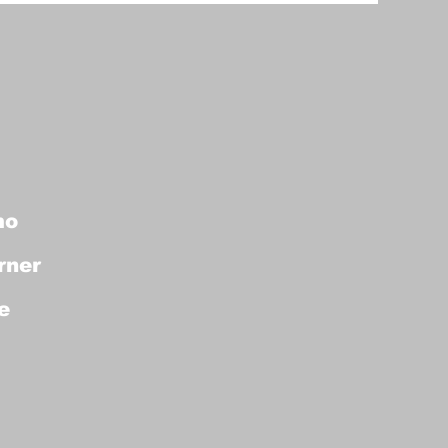
mo
rner
e