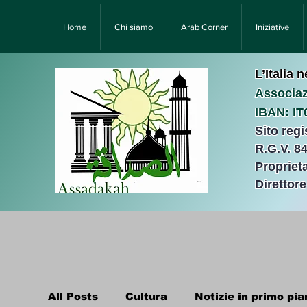
Home
Chi siamo
Arab Corner
Iniziative
L’Italia 
Associaz
IBAN: I
Sito reg
R.G.V. 8
Proprieta
Direttor
All Posts
Cultura
Notizie in primo pia