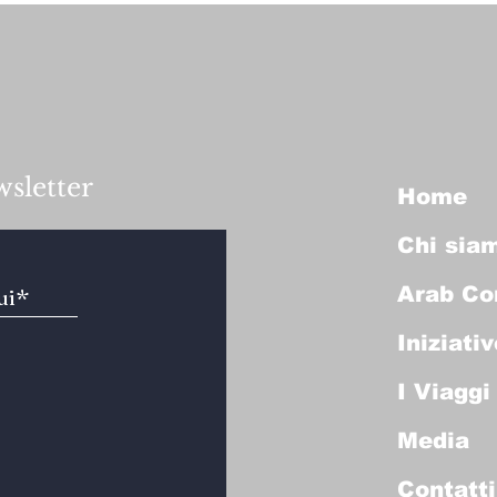
wsletter
Home
Chi sia
Arab Co
Iniziativ
I Viaggi
Media
Contatti