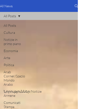
All News
All Posts
All Posts
Cultura
Notizie in
primo piano
Economia
Arte
Politica
Arab
Corner/Spazio
Mondo
Arabo
Նորություններ/Notizie
Armene
Comunicati
Stampa