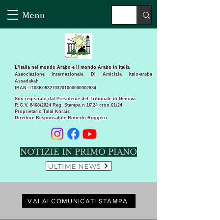
Menu
L’Italia nel mondo Arabo e il mondo Arabo in Italia
Associazione Internazionale Di Amicizia Italo-araba
Assadakah
IBAN: IT03K0832703261000000002834
Sito registrato dal Presidente del Tribunale di Genova
R.G.V. 8468\2024 Reg. Stampa n 16\24 cron.61\24 ​
Proprietario Talal Khrais
Direttore Responsabile Roberto Roggero
NOTIZIE IN PRIMO PIANO
ULTIME NEWS
VAI AI COMUNICATI STAMPA