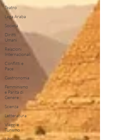
Teatro
Lega Araba
Società
Diritti
Umani
Relazioni
Internazionali
Conflitti e
Pace
Gastronomia
Femminismo
e Parità di
Genere
Scienza
Letteratura
Viaggi e
Turismo
Libri