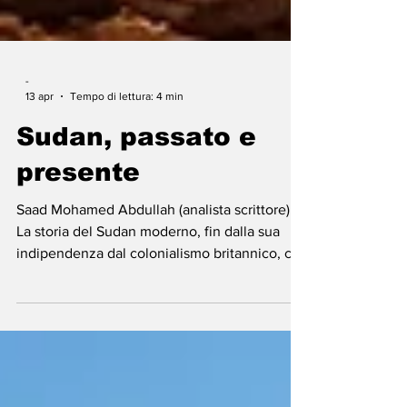
-
13 apr
Tempo di lettura: 4 min
Sudan, passato e
presente
Saad Mohamed Abdullah (analista scrittore) -
La storia del Sudan moderno, fin dalla sua
indipendenza dal colonialismo britannico, ci
racconta di una realtà complessa, plasmata da
conflitti multidimensionali. Fattori politici,
intellettuali e sociali si sono intrecciati in
modo tale da rendere il percorso dello Stato-
nazione un cammino accidentato e tortuoso,