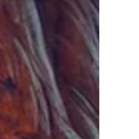
mozzafiato, vivaci suq, architettura
modernista e siti storici: tutti in attesa di
essere scoperti. Museo dell’arte islamica
Situato su un'isola appositamente costruita
adiacente alla Corniche, il lungomare di
Doha, l'edificio stesso è una meraviglia
architettonica progettata dall'architetto I.M.
Pei, vincitore del Premio Pritzker. Il muse