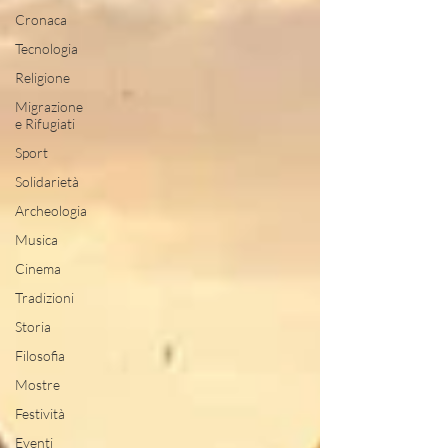
Cronaca
Tecnologia
Religione
Migrazione
e Rifugiati
Sport
Solidarietà
Archeologia
Musica
Cinema
Tradizioni
Storia
Filosofia
Mostre
Festività
Eventi