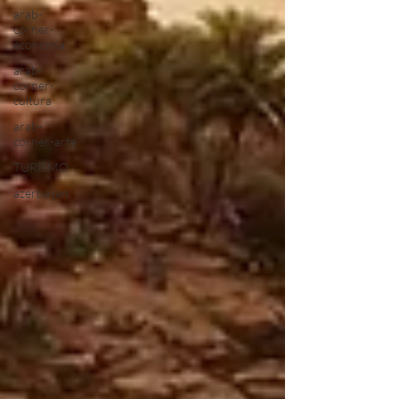
arab-
corner-
economia
arab-
corner-
cultura
arab-
corner-arte
TURISMO
azerbaijan