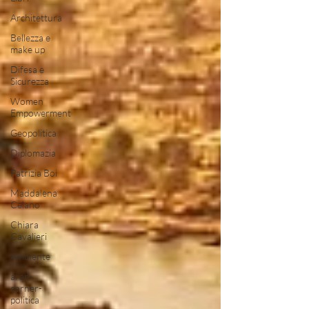
Architettura
Bellezza e
make up
Difesa e
Sicurezza
Women
Empowerment
Geopolitica
Diplomazia
Patrizia Boi
Maddalena
Celano
Chiara
Cavalieri
Ambiente
arab-
corner-
politica