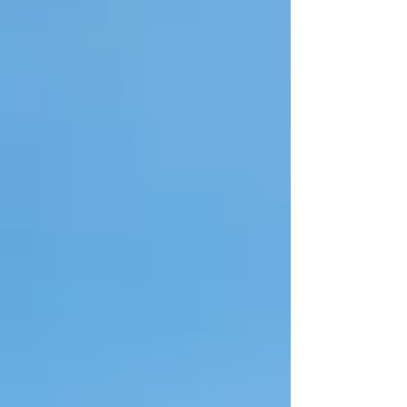
aperto a numerose possibilità. Da un lato, è
emerso un netto scontro di politiche basate
su ideologie divergenti, che h