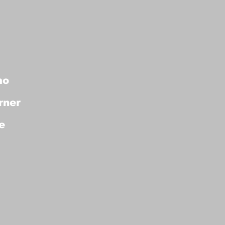
mo
rner
e