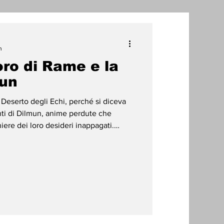
one
n
Toro di Rame e la
radizioni
Storia
mun
 Deserto degli Echi, perché si diceva
ti Umani
nti di Dilmun, anime perdute che
ere dei loro desideri inappagati.
morire.