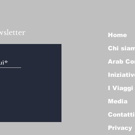
wsletter
Home
Chi sia
Arab Co
Iniziativ
I Viaggi
Media
Contatti
Privacy