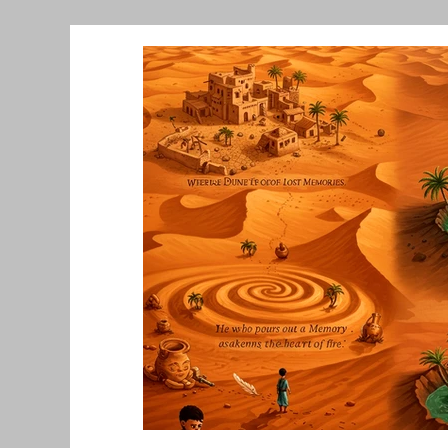
Նորություններ/Notizie Armene
Comu
Migrazione e Rifugiati
Sport
Soli
Filosofia
Mostre
Festività
Ev
Relazioni Internazionali
Conflitti e P