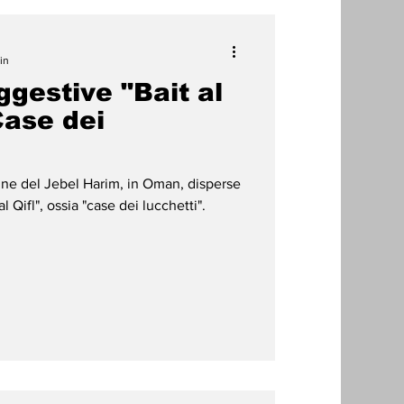
in
gestive "Bait al
Case dei
ne del Jebel Harim, in Oman, disperse
al Qifl", ossia "case dei lucchetti".