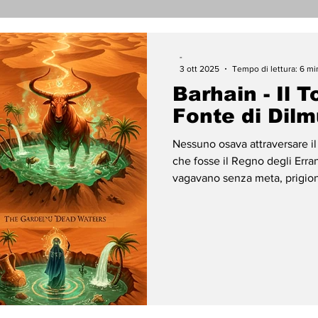
nicati Stampa
Cronaca
Tecnologia
Religi
-
3 ott 2025
Tempo di lettura: 6 mi
Barhain - Il 
darietà
Archeologia
Musica
Cinema
T
Fonte di Dil
Nessuno osava attraversare il
enti
Teatro
Lega Araba
Società
Dirit
che fosse il Regno degli Erra
vagavano senza meta, prigioni
Jamil, però, non si lasciò inti
ace
Gastronomia