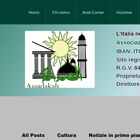
Home
Chi siamo
Arab Corner
Iniziative
L’Italia 
Associaz
IBAN: I
Sito reg
R.G.V. 8
Proprieta
Direttor
All Posts
Cultura
Notizie in primo pia