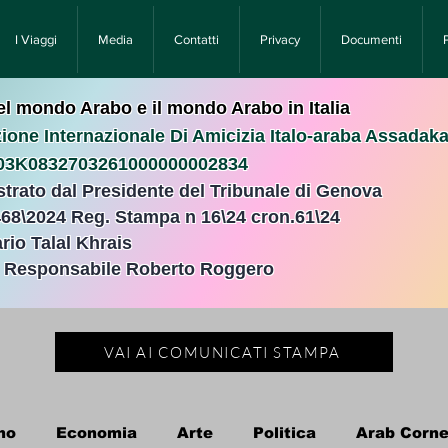
I Viaggi
Media
Contatti
Privacy
Documenti
nel mondo Arabo e il mondo Arabo in Italia
ione Internazionale Di Amicizia Italo-araba Assadak
T03K0832703261000000002834
istrato dal Presidente del Tribunale di Genova
468\2024 Reg. Stampa n 16\24 cron.61\24 ​
rio Talal Khrais
e Responsabile Roberto Roggero
VAI AI COMUNICATI STAMPA
no
Economia
Arte
Politica
Arab Corne