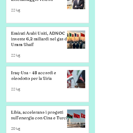
22 lug
Emirati Arabi Uniti, ADNOC
investe 6,2 miliardi nel gas di
Umm Shaif
22 lug
Iraq-Usa - 48 accordi e
oleodotto per la Siria
22 lug
Libia, accelerano i progetti
sull’energia con Cina e Turchia
20 lug