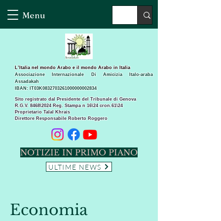
Menu
L’Italia nel mondo Arabo e il mondo Arabo in Italia
Associazione Internazionale Di Amicizia Italo-araba
Assadakah
IBAN: IT03K0832703261000000002834
Sito registrato dal Presidente del Tribunale di Genova
R.G.V. 8468\2024 Reg. Stampa n 16\24 cron.61\24 ​
Proprietario Talal Khrais
Direttore Responsabile Roberto Roggero
NOTIZIE IN PRIMO PIANO
ULTIME NEWS
Economia