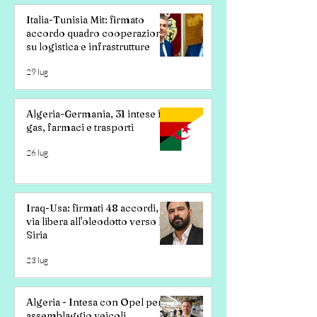
Italia-Tunisia Mit: firmato
accordo quadro cooperazione
su logistica e infrastrutture
29 lug
Algeria-Germania, 31 intese fra
gas, farmaci e trasporti
26 lug
Iraq-Usa: firmati 48 accordi,
via libera all'oleodotto verso la
Siria
23 lug
Algeria - Intesa con Opel per
assemblaggio veicoli