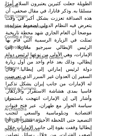
الطويلة جعلت كثيرين يعتبرون السلام أمرًا 
Società
مسلمًا به. وذكر فانارا، في مقال صحفي، أن 
Diritti Umani
هذه الصداقة تعززت بشكل أكبر في وقت 
يتعرض فيه النظام الدولي لضغوط متزايدة، 
Relazioni Internazionali
موضحا أن العام الجاري شهد محطة تاريخية 
Conflitti e Pace
تمثلت في الزيارة الرسمية التي قام بها 
Gastronomia
الرئيس الإيطالي سيرجيو ماتاريلا إلى 
الإمارات، وهي الأولى من نوعها لرئيس دولة 
Femminismo e Parità di Genere
إيطالي، وذلك بعد عام واحد من أول زيارة 
Scienza
دولة لرئيس إماراتي إلى إيطاليا. وقال 
السفير إن العدوان غير المبرر الذي تعرضت 
Letteratura
له الإمارات من جانب إيران يشكل تذكيرا 
Viaggi e Turismo
قاسيا بمدى هشاشة الاستقرار والازدهار. 
وأشار إلى إن الإمارات انتهجت باستمرار 
Libri
سياسة الحوار مع طهران، عبر فتح قنوات 
Architettura
اقتصادية ودبلوماسية والسعي لتجنب 
Bellezza e make up
التصعيد حتى اللحظة الأخيرة، مشيراً إلى أن 
إيطاليا وقفت بقوة إلى جانب الإمارات خلال 
Difesa e Sicurezza
أصعب الفترات، من خلال رسائل تضامن 