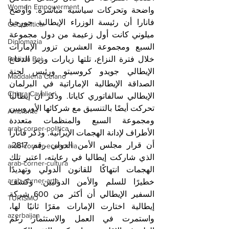
Women Empowerment
واضحة وتحركات سياسية مباشرة. وأوضح 
فانارا أن رئيسة الوزراء الإيطالية جورجيا 
Geopolitica
ميلوني كانت أول زعيمة من دول مجموعة 
Diplomazia
السبع ومجموعة العشرين تزور الإمارات 
Patrizia Boi
خلال فترة النزاع، تلتها زيارات وزير الدفاع 
الإيطالي جويدو كروسيتو ورئيس لجنة 
Maddalena Celano
الصداقة الإيطالية الإماراتية في البرلمان 
Chiara Cavalieri
الإيطالي سالفاتوري كاياتا. وذكر أن إيطاليا 
تحركت أيضًا بالتنسيق مع شركائها الأوروبيين 
Ambiente
ومجموعة السبع والمنظمات متعددة 
arab-corner-politica
الأطراف لإدانة الهجمات الإيرانية. وذكر فانارا 
أن قرار مجلس الأمن الدولي رقم 2817، 
arab-corner-economia
الذي شاركت إيطاليا في رعايته، اعتبر تلك 
arab-corner-cultura
الهجمات انتهاكًا للقانون الدولي وتهديدًا 
arab-corner-arte
خطيرًا للسلم والأمن الدوليين. وكشف 
السفير الإيطالي أن أكثر من 600 شركة 
TURISMO
إيطالية اختارت الإمارات مقرًا ثانيًا لها، 
azerbaijan
واستمرت في العمل والاستثمار رغم 