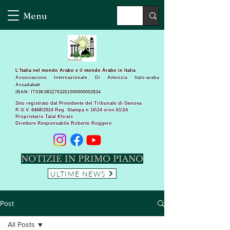
Menu
L’Italia nel mondo Arabo e il mondo Arabo in Italia
Associazione Internazionale Di Amicizia Italo-araba
Assadakah
IBAN: IT03K0832703261000000002834
Sito registrato dal Presidente del Tribunale di Genova
R.G.V. 8468\2024 Reg. Stampa n 16\24 cron.61\24 ​
Proprietario Talal Khrais
Direttore Responsabile Roberto Roggero
NOTIZIE IN PRIMO PIANO
ULTIME NEWS
Post
All Posts