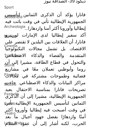
ديكود 39- الصداقة نيوز 
Sport
فانارا يؤكد أن الذكرى الثمانين لتأسيس 
Solidarietà
الجمهورية الإيطالية تأتي في وقت باتت فيه 
Archeologia
إيطاليا وأوروبا أكثر أمنا وازدهارا...
أكد سفير إيطاليا لدى الإمارات لورينزو 
Musica
فانارا، أن العلاقات بين البلدين لا تقتصر على 
Cinema
الاقتصاد، بل تشمل مجالات التكنولوجيا 
Tradizioni
المتقدمة والفضاء والذكاء الاصطناعي 
والتحول في قطاع الطاقة، مشيرا إلى أن 
Storia
روما وأبوظبي تعملان معًا في مشاريع 
Filosofia
فضائية وطموحات مشتركة في مجالات 
مراكز البيانات والذكاء الاصطناعي. جاءت 
Mostre
تصريحات فانارا بمناسبة الاحتفال بعيد 
Festività
الجمهورية الإيطالية، مشيرا إلى أن الذكرى 
الثمانين لتأسيس الجمهورية الإيطالية تأتي 
Eventi
في وقت أصبحت فيه إيطاليا وأوروبا أكثر 
Teatro
أمنًا وازدهارًا بفضل جهود أجيال ما بعد 
Lega Araba
الحرب، لكنه أشار إلى أن عقود السلام 