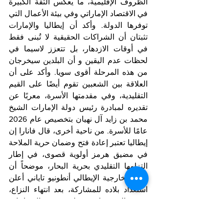
الظروف الإقليمية، ما يعكس الثقة الكبيرة 
في الاقتصاد الإماراتي وفي بيئة الأعمال التي 
توفرها الدولة. وأكد أن إيطاليا والإمارات 
تثبتان أن الشراكات الحقيقية لا تُبنى فقط 
في أوقات الازدهار، بل تتعزز لاسيما في 
لحظات عدم اليقين و أن البلدين سيخرجان 
من هذه المرحلة أقوى سويا. وأكد على أن 
العلاقة بين الشعبين تقوم أيضًا على القيم 
التقليدية، وفي مقدمتها الأسرة، معربًا عن 
تقديره لمبادرة رئيس دولة الإمارات الشيخ 
محمد بن زايد آل نهيان بتخصيص عام 2026 
عامًا للأسرة. من ناحية أخرى، قال فانارا إن 
إيطاليا تعتبر إعادة فتح وضمان حرية الملاحة 
في مضيق هرمز أولوية قصوى، في إطار 
التزامها التقليدي بحرية البحار، موضحاً أن 
وزير الخارجية الإيطالي أنطونيو تاياني أعلن 
استعداد بلاده للمشاركة، بعد انتهاء النزاع، 
في تحالف دفاعي دولي يهدف إلى إعادة 
ضمان حرية الملاحة في المضيق.