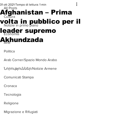
31 ott 2021
Tempo di lettura: 1 min
All Posts
Afghanistan – Prima
Cultura
volta in pubblico per il
Notizie in primo piano
leader supremo
Economia
Akhundzada
Arte
Politica
Arab Corner/Spazio Mondo Arabo
Նորություններ/Notizie Armene
Comunicati Stampa
Cronaca
Tecnologia
Religione
Migrazione e Rifugiati