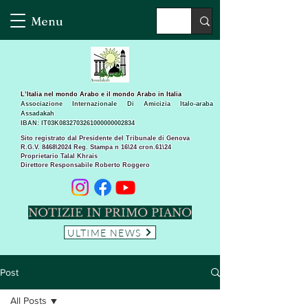
Menu
L’Italia nel mondo Arabo e il mondo Arabo in Italia
Associazione Internazionale Di Amicizia Italo-araba
Assadakah
IBAN: IT03K0832703261000000002834
Sito registrato dal Presidente del Tribunale di Genova
R.G.V. 8468\2024 Reg. Stampa n 16\24 cron.61\24 ​
Proprietario Talal Khrais
Direttore Responsabile Roberto Roggero
NOTIZIE IN PRIMO PIANO
ULTIME NEWS
Post
All Posts