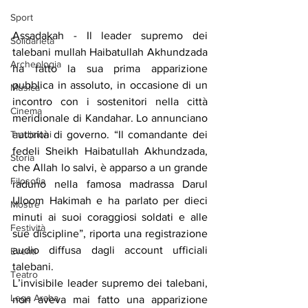
Sport
Assadakah - Il leader supremo dei 
Solidarietà
talebani mullah Haibatullah Akhundzada 
Archeologia
ha fatto la sua prima apparizione 
pubblica in assoluto, in occasione di un 
Musica
incontro con i sostenitori nella città 
Cinema
meridionale di Kandahar. Lo annunciano 
autorità di governo. “Il comandante dei 
Tradizioni
fedeli Sheikh Haibatullah Akhundzada, 
Storia
che Allah lo salvi, è apparso a un grande 
Filosofia
raduno nella famosa madrassa Darul 
Uloom Hakimah e ha parlato per dieci 
Mostre
minuti ai suoi coraggiosi soldati e alle 
Festività
sue discipline”, riporta una registrazione 
audio diffusa dagli account ufficiali 
Eventi
talebani.
Teatro
L’invisibile leader supremo dei talebani, 
Lega Araba
non aveva mai fatto una apparizione 