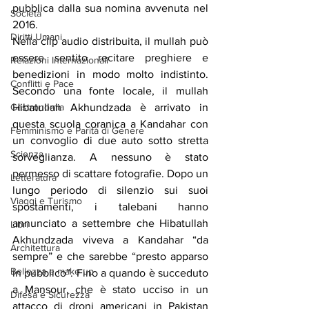
pubblica dalla sua nomina avvenuta nel 
Società
2016.
Diritti Umani
Nella clip audio distribuita, il mullah può 
essere sentito recitare preghiere e 
Relazioni Internazionali
benedizioni in modo molto indistinto. 
Conflitti e Pace
Secondo una fonte locale, il mullah 
Hibatullah Akhundzada è arrivato in 
Gastronomia
questa scuola coranica a Kandahar con 
Femminismo e Parità di Genere
un convoglio di due auto sotto stretta 
Scienza
sorveglianza. A nessuno è stato 
permesso di scattare fotografie. Dopo un 
Letteratura
lungo periodo di silenzio sui suoi 
Viaggi e Turismo
spostamenti, i talebani hanno 
annunciato a settembre che Hibatullah 
Libri
Akhundzada viveva a Kandahar “da 
Architettura
sempre” e che sarebbe “presto apparso 
Bellezza e make up
in pubblico”. Fino a quando è succeduto 
a Mansour, che è stato ucciso in un 
Difesa e Sicurezza
attacco di droni americani in Pakistan 