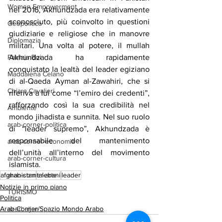
Women Empowerment
nel 2016, Akhundzada era relativamente 
sconosciuto, più coinvolto in questioni 
Geopolitica
giudiziarie e religiose che in manovre 
Diplomazia
militari. Una volta al potere, il mullah 
Akhundzada ha rapidamente 
Patrizia Boi
conquistato la lealtà del leader egiziano 
Maddalena Celano
di al-Qaeda Ayman al-Zawahiri, che si 
Chiara Cavalieri
riferiva a lui come “l’emiro dei credenti”, 
rafforzando così la sua credibilità nel 
Ambiente
mondo jihadista e sunnita. Nel suo ruolo 
arab-corner-politica
di “leader supremo”, Akhundzada è 
responsabile del mantenimento 
arab-corner-economia
dell’unità all’interno del movimento 
arab-corner-cultura
islamista.
afghanistan
talebani
leader
arab-corner-arte
Notizie in primo piano
TURISMO
Politica
Arab Corner/Spazio Mondo Arabo
azerbaijan