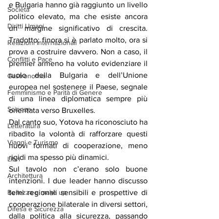
e Bulgaria hanno già raggiunto un livello 
Società
politico elevato, ma che esiste ancora 
Diritti Umani
un margine significativo di crescita. 
Tradotto: finora si è parlato molto, ora si 
Relazioni Internazionali
prova a costruire davvero. Non a caso, il 
Conflitti e Pace
premier armeno ha voluto evidenziare il 
ruolo della Bulgaria e dell’Unione 
Gastronomia
europea nel sostenere il Paese, segnale 
Femminismo e Parità di Genere
di una linea diplomatica sempre più 
Scienza
orientata verso Bruxelles.
Dal canto suo, Yotova ha riconosciuto ha 
Letteratura
ribadito la volontà di rafforzare questi 
Viaggi e Turismo
nuovi formati di cooperazione, meno 
rigidi ma spesso più dinamici.
Libri
Sul tavolo non c’erano solo buone 
Architettura
intenzioni. I due leader hanno discusso 
temi regionali sensibili e prospettive di 
Bellezza e make up
cooperazione bilaterale in diversi settori, 
Difesa e Sicurezza
dalla politica alla sicurezza, passando 