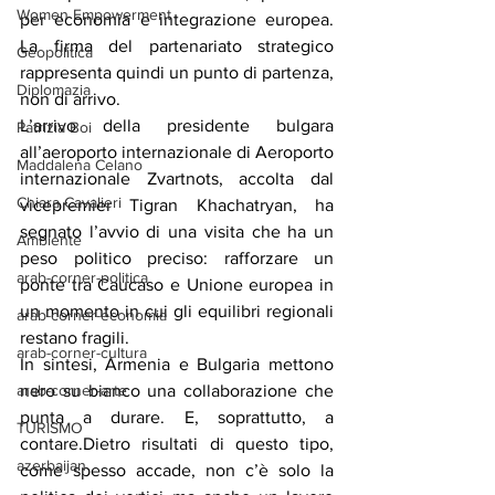
Women Empowerment
per economia e integrazione europea. 
La firma del partenariato strategico 
Geopolitica
rappresenta quindi un punto di partenza, 
Diplomazia
non di arrivo.
L’arrivo della presidente bulgara 
Patrizia Boi
all’aeroporto internazionale di Aeroporto 
Maddalena Celano
internazionale Zvartnots, accolta dal 
Chiara Cavalieri
vicepremier Tigran Khachatryan, ha 
segnato l’avvio di una visita che ha un 
Ambiente
peso politico preciso: rafforzare un 
arab-corner-politica
ponte tra Caucaso e Unione europea in 
un momento in cui gli equilibri regionali 
arab-corner-economia
restano fragili.
arab-corner-cultura
In sintesi, Armenia e Bulgaria mettono 
nero su bianco una collaborazione che 
arab-corner-arte
punta a durare. E, soprattutto, a 
TURISMO
contare.Dietro risultati di questo tipo, 
azerbaijan
come spesso accade, non c’è solo la 