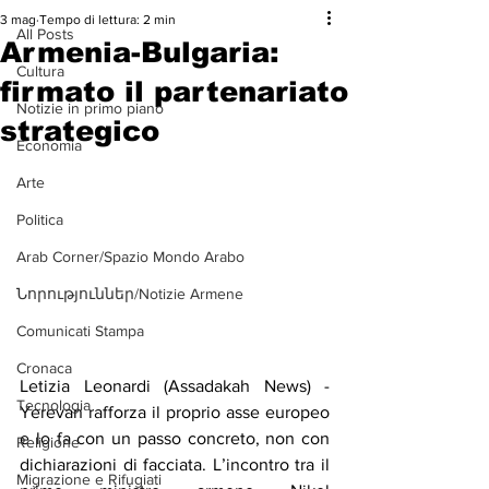
3 mag
Tempo di lettura: 2 min
All Posts
Armenia-Bulgaria:
Cultura
firmato il partenariato
Notizie in primo piano
strategico
Economia
Arte
Politica
Arab Corner/Spazio Mondo Arabo
Նորություններ/Notizie Armene
Comunicati Stampa
Cronaca
Letizia Leonardi (Assadakah News) - 
Tecnologia
Yerevan rafforza il proprio asse europeo 
e lo fa con un passo concreto, non con 
Religione
dichiarazioni di facciata. L’incontro tra il 
Migrazione e Rifugiati