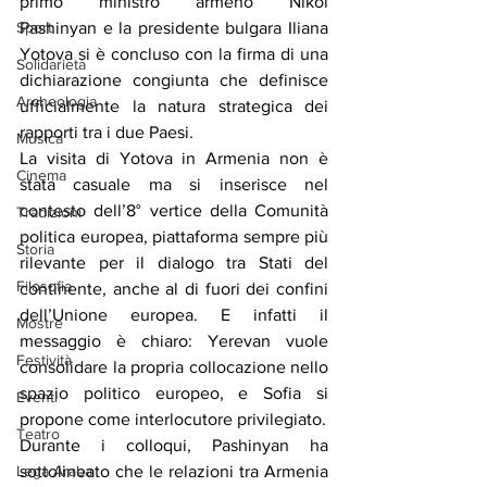
primo ministro armeno Nikol 
Pashinyan e la presidente bulgara Iliana 
Sport
Yotova si è concluso con la firma di una 
Solidarietà
dichiarazione congiunta che definisce 
Archeologia
ufficialmente la natura strategica dei 
rapporti tra i due Paesi.
Musica
La visita di Yotova in Armenia non è 
Cinema
stata casuale ma si inserisce nel 
contesto dell’8° vertice della Comunità 
Tradizioni
politica europea, piattaforma sempre più 
Storia
rilevante per il dialogo tra Stati del 
Filosofia
continente, anche al di fuori dei confini 
dell’Unione europea. E infatti il 
Mostre
messaggio è chiaro: Yerevan vuole 
Festività
consolidare la propria collocazione nello 
spazio politico europeo, e Sofia si 
Eventi
propone come interlocutore privilegiato.
Teatro
Durante i colloqui, Pashinyan ha 
sottolineato che le relazioni tra Armenia 
Lega Araba