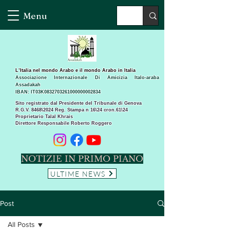
Menu
L’Italia nel mondo Arabo e il mondo Arabo in Italia
Associazione Internazionale Di Amicizia Italo-araba
Assadakah
IBAN: IT03K0832703261000000002834
Sito registrato dal Presidente del Tribunale di Genova
R.G.V. 8468\2024 Reg. Stampa n 16\24 cron.61\24 ​
Proprietario Talal Khrais
Direttore Responsabile Roberto Roggero
NOTIZIE IN PRIMO PIANO
ULTIME NEWS
Post
All Posts