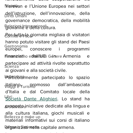
Società
Yerevan e l’Unione Europea nei settori 
dell’istruzione, dell’innovazione, della 
Diritti Umani
governance democratica, della mobilità 
Relazioni Internazionali
giovanile e della cultura.
Per tutta la giornata migliaia di visitatori 
Conflitti e Pace
hanno potuto visitare gli stand dei Paesi 
Gastronomia
europei, conoscere i programmi 
finanziati dall’UE in Armenia e 
Femminismo e Parità di Genere
partecipare ad attività rivolte soprattutto 
Scienza
ai giovani e alla società civile.
Letteratura
Particolarmente partecipato lo spazio 
italiano, promosso dall’ambasciata 
Viaggi e Turismo
d’Italia e dal Comitato locale della 
Libri
Società Dante Alighieri
. Lo stand ha 
proposto iniziative dedicate alla lingua e 
Architettura
alla cultura italiana, giochi musicali e 
Bellezza e make up
materiali informativi sui corsi di italiano 
Difesa e Sicurezza
organizzati nella capitale armena.