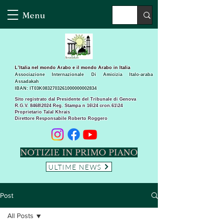
Menu
L’Italia nel mondo Arabo e il mondo Arabo in Italia
Associazione Internazionale Di Amicizia Italo-araba
Assadakah
IBAN: IT03K0832703261000000002834
Sito registrato dal Presidente del Tribunale di Genova
R.G.V. 8468\2024 Reg. Stampa n 16\24 cron.61\24 ​
Proprietario Talal Khrais
Direttore Responsabile Roberto Roggero
NOTIZIE IN PRIMO PIANO
ULTIME NEWS
Post
All Posts