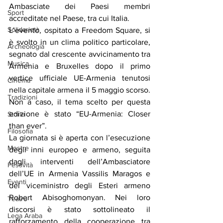
Ambasciate dei Paesi membri 
Sport
accreditate nel Paese, tra cui Italia.
Solidarietà
L’evento, ospitato a Freedom Square, si 
è svolto in un clima politico particolare, 
Archeologia
segnato dal crescente avvicinamento tra 
Musica
Armenia e Bruxelles dopo il primo 
vertice ufficiale UE-Armenia tenutosi 
Cinema
nella capitale armena il 5 maggio scorso. 
Tradizioni
Non a caso, il tema scelto per questa 
edizione è stato “EU-Armenia: Closer 
Storia
than ever”.
Filosofia
La giornata si è aperta con l’esecuzione 
Mostre
degli inni europeo e armeno, seguita 
dagli interventi dell’Ambasciatore 
Festività
dell’UE in Armenia Vassilis Maragos e 
Eventi
del viceministro degli Esteri armeno 
Robert Abisoghomonyan. Nei loro 
Teatro
discorsi è stato sottolineato il 
Lega Araba
rafforzamento della cooperazione tra 