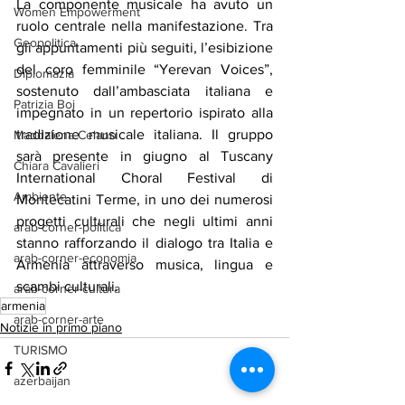
La componente musicale ha avuto un 
Women Empowerment
ruolo centrale nella manifestazione. Tra 
Geopolitica
gli appuntamenti più seguiti, l’esibizione 
del coro femminile “Yerevan Voices”, 
Diplomazia
sostenuto dall’ambasciata italiana e 
Patrizia Boi
impegnato in un repertorio ispirato alla 
tradizione musicale italiana. Il gruppo 
Maddalena Celano
sarà presente in giugno al Tuscany 
Chiara Cavalieri
International Choral Festival di 
Ambiente
Montecatini Terme, in uno dei numerosi 
progetti culturali che negli ultimi anni 
arab-corner-politica
stanno rafforzando il dialogo tra Italia e 
arab-corner-economia
Armenia attraverso musica, lingua e 
scambi culturali.
arab-corner-cultura
armenia
arab-corner-arte
Notizie in primo piano
TURISMO
azerbaijan