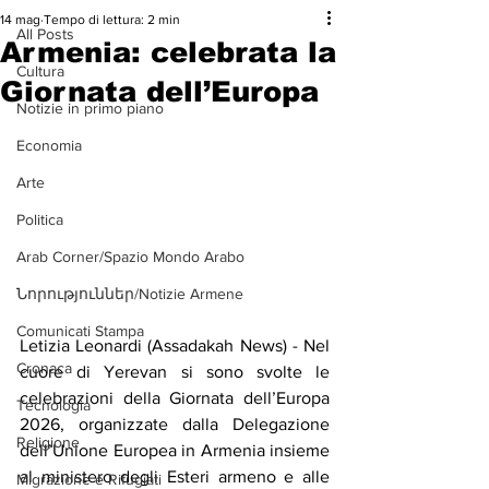
14 mag
Tempo di lettura: 2 min
All Posts
Armenia: celebrata la
Cultura
Giornata dell’Europa
Notizie in primo piano
Economia
Arte
Politica
Arab Corner/Spazio Mondo Arabo
Նորություններ/Notizie Armene
Comunicati Stampa
Letizia Leonardi (Assadakah News) - Nel 
Cronaca
cuore di Yerevan si sono svolte le 
celebrazioni della Giornata dell’Europa 
Tecnologia
2026, organizzate dalla Delegazione 
Religione
dell’Unione Europea in Armenia insieme 
al ministero degli Esteri armeno e alle 
Migrazione e Rifugiati