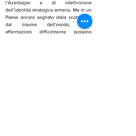
l’Azerbaijan e di ridefinizione 
dell’identità strategica armena. Ma in un 
Paese ancora segnato dalla sconfitta e 
dal trauma dell’esodo, certe 
affermazioni difficilmente possono 
lasciare indifferenti. Per molti armeni, 
infatti, il Karabakh non era soltanto una 
questione territoriale ma era una parte 
della propria memoria collettiva.
armenia
Notizie in primo piano
Mostra tutti
Post recenti