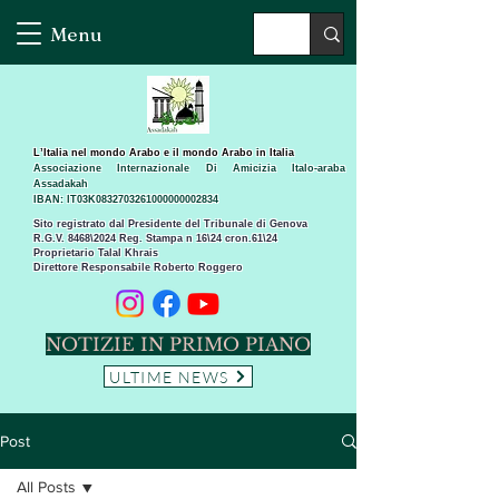
Menu
L’Italia nel mondo Arabo e il mondo Arabo in Italia
Associazione Internazionale Di Amicizia Italo-araba
Assadakah
IBAN: IT03K0832703261000000002834
Sito registrato dal Presidente del Tribunale di Genova
R.G.V. 8468\2024 Reg. Stampa n 16\24 cron.61\24 ​
Proprietario Talal Khrais
Direttore Responsabile Roberto Roggero
NOTIZIE IN PRIMO PIANO
ULTIME NEWS
Post
All Posts