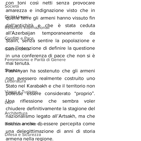
con toni così netti senza provocare 
Società
amarezza e indignazione visto che in 
Diritti Umani
quelle terre gli armeni hanno vissuto fin 
dall'antichità e che è stata ceduta 
Relazioni Internazionali
all'Azerbaijan temporaneamente da 
Conflitti e Pace
Stalin, senza sentire la popolazione e 
con l'intenzione di definire la questione 
Gastronomia
in una conferenza di pace che non si è 
Femminismo e Parità di Genere
mai tenuta.
Scienza
Pashinyan ha sostenuto che gli armeni 
non avessero realmente costruito uno 
Letteratura
Stato nel Karabakh e che il territorio non 
Viaggi e Turismo
potesse essere considerato “proprio”. 
Una riflessione che sembra voler 
Libri
chiudere definitivamente la stagione del 
Architettura
nazionalismo legato all’Artsakh, ma che 
rischia anche di essere percepita come 
Bellezza e make up
una delegittimazione di anni di storia 
Difesa e Sicurezza
armena nella regione.