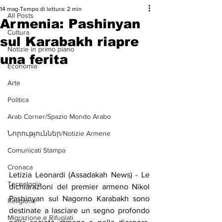
14 mag
Tempo di lettura: 2 min
All Posts
Armenia: Pashinyan
Cultura
sul Karabakh riapre
Notizie in primo piano
una ferita
Economia
Arte
Politica
Arab Corner/Spazio Mondo Arabo
Նորություններ/Notizie Armene
Comunicati Stampa
Cronaca
Letizia Leonardi (Assadakah News) - Le 
Tecnologia
dichiarazioni del premier armeno Nikol 
Pashinyan sul Nagorno Karabakh sono 
Religione
destinate a lasciare un segno profondo 
Migrazione e Rifugiati