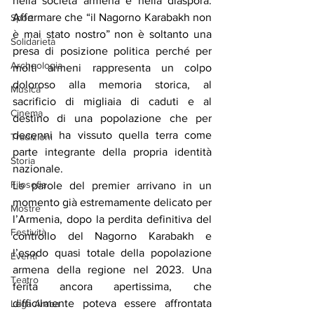
nella società armena e nella diaspora. 
Affermare che “il Nagorno Karabakh non 
Sport
è mai stato nostro” non è soltanto una 
Solidarietà
presa di posizione politica perché per 
Archeologia
molti armeni rappresenta un colpo 
doloroso alla memoria storica, al 
Musica
sacrificio di migliaia di caduti e al 
Cinema
destino di una popolazione che per 
decenni ha vissuto quella terra come 
Tradizioni
parte integrante della propria identità 
Storia
nazionale.
Filosofia
Le parole del premier arrivano in un 
momento già estremamente delicato per 
Mostre
l’Armenia, dopo la perdita definitiva del 
Festività
controllo del Nagorno Karabakh e 
l’esodo quasi totale della popolazione 
Eventi
armena della regione nel 2023. Una 
Teatro
ferita ancora apertissima, che 
difficilmente poteva essere affrontata 
Lega Araba