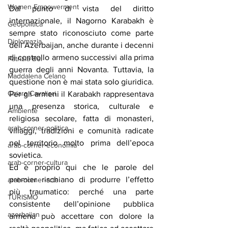
Women Empowerment
Dal punto di vista del diritto 
internazionale, il Nagorno Karabakh è 
Geopolitica
sempre stato riconosciuto come parte 
Diplomazia
dell’Azerbaijan, anche durante i decenni 
di controllo armeno successivi alla prima 
Patrizia Boi
guerra degli anni Novanta. Tuttavia, la 
Maddalena Celano
questione non è mai stata solo giuridica. 
Chiara Cavalieri
Per gli armeni il Karabakh rappresentava 
una presenza storica, culturale e 
Ambiente
religiosa secolare, fatta di monasteri, 
arab-corner-politica
villaggi, tradizioni e comunità radicate 
nel territorio molto prima dell’epoca 
arab-corner-economia
sovietica.
arab-corner-cultura
Ed è proprio qui che le parole del 
premier rischiano di produrre l’effetto 
arab-corner-arte
più traumatico: perché una parte 
TURISMO
consistente dell’opinione pubblica 
azerbaijan
armena può accettare con dolore la 