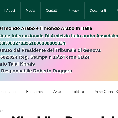
I Viaggi
Media
Contatti
Privacy
Documenti
nel mondo Arabo e il mondo Arabo in Italia
ione Internazionale Di Amicizia Italo-araba Assadak
T03K0832703261000000002834
istrato dal Presidente del Tribunale di Genova
468\2024 Reg. Stampa n 16\24 cron.61\24 ​
rio Talal Khrais
e Responsabile Roberto Roggero
rimo piano
Economia
Arte
Politica
Arab Corner/
min
e
Comunicati Stampa
Cronaca
Tecnologia
Relig