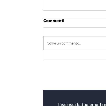
Commenti
Scrivi un commento...
Egitto - Scoperta la
tomba di Thutmose II
Iscriviti alla nostra Ne