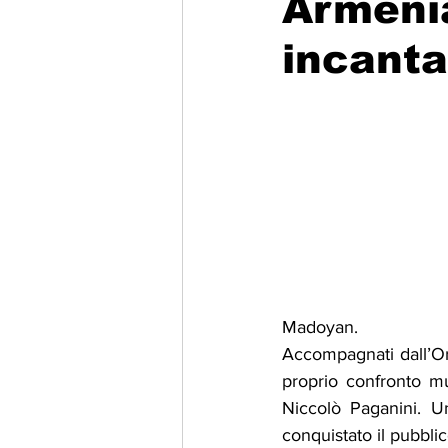
Armenia
incant
Migrazione e Rifugiati
Sport
Filosofia
Mostre
Festivi
Relazioni Internazionali
Confl
Madoyan.
Accompagnati dall’Orc
proprio confronto mus
Niccolò Paganini. Un
conquistato il pubblic