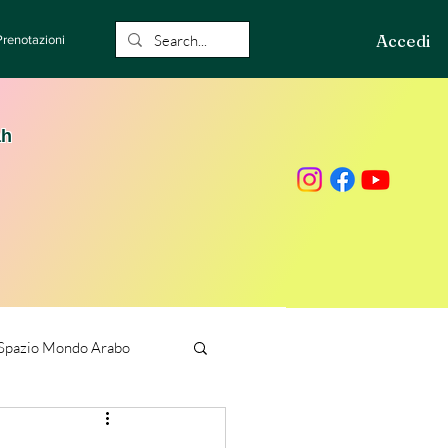
Accedi
Prenotazioni
ah
Spazio Mondo Arabo
ione