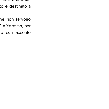
o e destinato a 
ne, non servono 
E a Yerevan, per 
ano con accento 