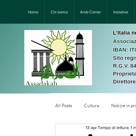
Home
Chi siamo
Arab Corner
Iniziative
L’Italia 
Associaz
IBAN: I
Sito reg
R.G.V. 8
Proprieta
Direttor
All Posts
Cultura
Notizie in p
13 apr
Tempo di lettura: 1 
Նորություններ/Notizie Armen