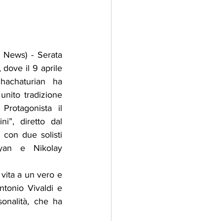
adizioni
Storia
 News) - Serata 
dove il 9 aprile 
ti Umani
achaturian ha 
nito tradizione 
Protagonista il 
i”, diretto dal 
con due solisti 
yan e Nikolay 
vita a un vero e 
ntonio Vivaldi e 
onalità, che ha 