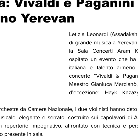
: Vivaldi e Paganini
ano Yerevan
Solidarietà
Archeologia
Musica
Cinema
Tr
Letizia Leonardi (Assadakah
di grande musica a Yerevan, 
tà
Eventi
Teatro
Lega Araba
Società
Dirit
la Sala Concerti Aram Kh
ospitato un evento che ha u
italiana e talento armeno. 
itti e Pace
Gastronomia
concerto “Vivaldi & Paganin
Maestro Gianluca Marcianò, 
d’eccezione: Hayk Kazaz
hestra da Camera Nazionale, i due violinisti hanno dato 
icale, elegante e serrato, costruito sui capolavori di A
 repertorio impegnativo, affrontato con tecnica e pers
o presente in sala.