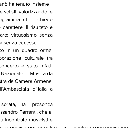
anò ha tenuto insieme il 
 solisti, valorizzando le 
ogramma che richiede 
arattere. Il risultato è 
raro: virtuosismo senza 
a senza eccessi.
isce in un quadro ormai 
borazione culturale tra 
concerto è stato infatti 
Nazionale di Musica da 
stra da Camera Armena, 
’Ambasciata d’Italia a 
erata, la presenza 
ssandro Ferranti, che al 
a incontrato musicisti e 
ndo già ai prossimi sviluppi. Sul tavolo ci sono nuove iniz