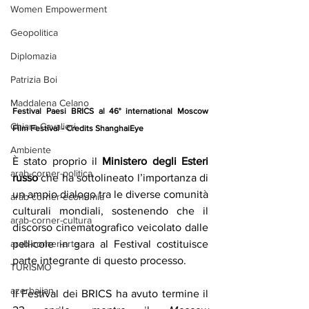
Women Empowerment
Geopolitica
Diplomazia
Patrizia Boi
Maddalena Celano
Festival Paesi BRICS al 46° international Moscow 
Chiara Cavalieri
Film Festival - Credits ShanghaiEye
Ambiente
È stato proprio il 
Ministero degli Esteri 
arab-corner-politica
russo
 che ha sottolineato l’importanza di 
un ampio dialogo tra le diverse comunità 
arab-corner-economia
culturali mondiali, sostenendo che il 
arab-corner-cultura
discorso cinematografico veicolato dalle 
pellicole in gara al Festival costituisce 
arab-corner-arte
parte integrante di questo processo.
TURISMO
azerbaijan
Il Festival dei BRICS ha avuto termine il 