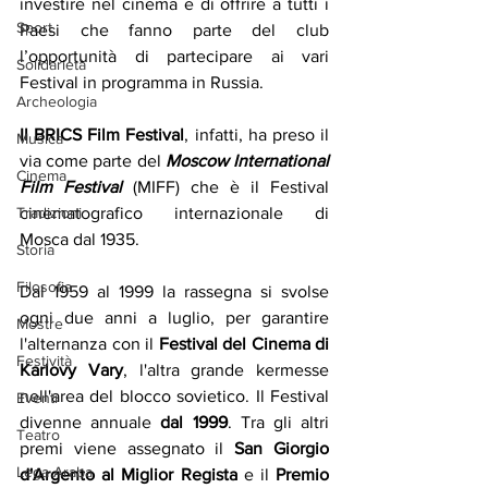
investire nel cinema e di offrire a tutti i 
Sport
Paesi che fanno parte del club 
l’opportunità di partecipare ai vari 
Solidarietà
Festival in programma in Russia.
Archeologia
Il BRICS Film Festival
, infatti, ha preso il 
Musica
via come parte del 
Moscow International 
Cinema
Film Festival
 (MIFF) che è il Festival 
cinematografico internazionale di 
Tradizioni
Mosca dal 
1935
. 
Storia
Filosofia
Dal 
1959
 al 
1999
 la rassegna si svolse 
ogni due anni a luglio, per garantire 
Mostre
l'alternanza con il 
Festival del Cinema di 
Festività
Karlovy Vary
, l'altra grande kermesse 
nell'area del blocco sovietico. Il Festival 
Eventi
divenne annuale 
dal 
1999
. Tra gli altri 
Teatro
premi viene assegnato il 
San Giorgio 
Lega Araba
d'Argento al Miglior Regista
 e il 
Premio 