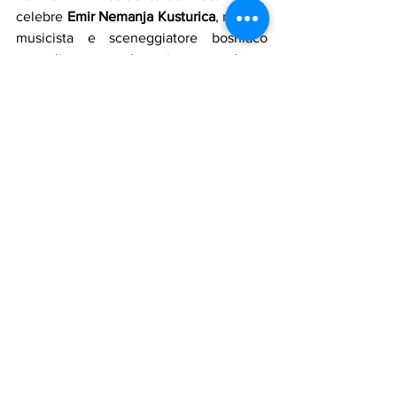
celebre 
Emir Nemanja Kusturica
, regista, 
musicista e sceneggiatore bosniaco 
naturalizzato serbo, in precedenza 
cittadino jugoslavo.
Dal lontano 2002 il festival gode del 
sostegno del governo dell’area 
autonoma dei 
Khanty-Mansi–Yugra
.
Da circa 18 anni il festival è sostenuto 
dal socio accomandatario 
Gazprom Neft
.
Da notare che la 
Casa Russa a Roma 
il 31 
ottobre scorso, sulla scia di questo 
progetto inclusivo della presidenza 
russa dei BRICS, in occasione del 
finissage della mostra 
Russia and BRICS 
countries in the cultural dimension: THE 