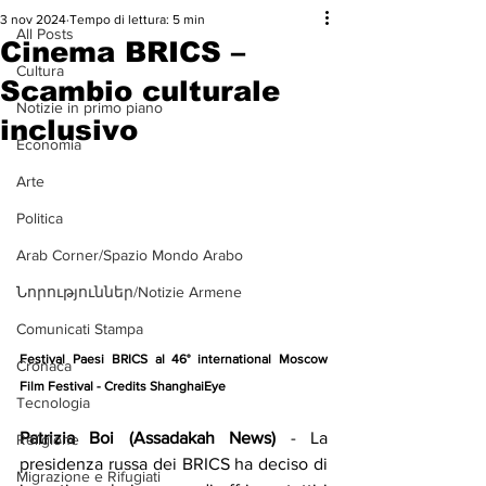
3 nov 2024
Tempo di lettura: 5 min
All Posts
Cinema BRICS –
Cultura
Scambio culturale
Notizie in primo piano
inclusivo
Economia
Arte
Politica
Arab Corner/Spazio Mondo Arabo
Նորություններ/Notizie Armene
Comunicati Stampa
Festival Paesi BRICS al 46° international Moscow 
Cronaca
Film Festival - Credits ShanghaiEye
Tecnologia
Patrizia Boi (Assadakah News)
 - La 
Religione
presidenza russa dei BRICS ha deciso di 
Migrazione e Rifugiati