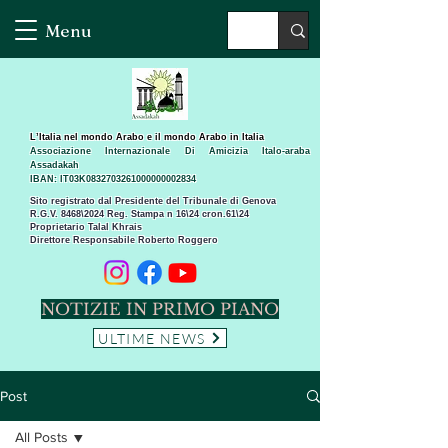
Menu
L’Italia nel mondo Arabo e il mondo Arabo in Italia
Associazione Internazionale Di Amicizia Italo-araba
Assadakah
IBAN: IT03K0832703261000000002834
Sito registrato dal Presidente del Tribunale di Genova
R.G.V. 8468\2024 Reg. Stampa n 16\24 cron.61\24 ​
Proprietario Talal Khrais
Direttore Responsabile Roberto Roggero
NOTIZIE IN PRIMO PIANO
ULTIME NEWS
Post
All Posts