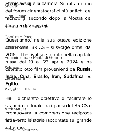
Stanislavskij
 alla carriera. 
Si tratta di uno 
Società
dei forum cinematografici più antichi del 
Diritti Umani
mondo (il secondo dopo la Mostra del 
Cinema di Venezia).
Relazioni Internazionali
Conflitti e Pace
Quest’anno, nella sua ottava edizione 
con i Paesi BRICS – si svolge ormai dal 
Gastronomia
2016 - il festival si è tenuto nella capitale 
Femminismo e Parità di Genere
russa dal 19 al 23 aprile 2024 e ha 
Scienza
ospitato otto film provenienti da 
Russia, 
India, Cina, Brasile, Iran, Sudafrica
 ed 
Letteratura
Egitto
.
Viaggi e Turismo
Ha il dichiarato obiettivo di facilitare lo 
Libri
scambio culturale tra i paesi del BRICS e 
Architettura
promuovere la comprensione reciproca 
Bellezza e make up
attraverso le storie raccontate sul grande 
schermo.
Difesa e Sicurezza