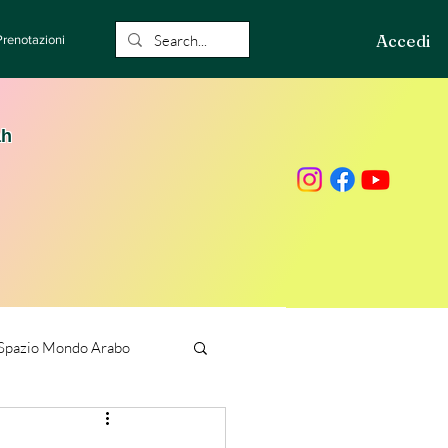
Accedi
Prenotazioni
ah
Spazio Mondo Arabo
ione