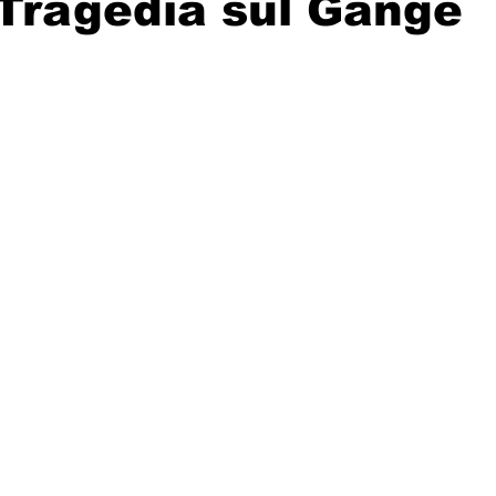
 Tragedia sul Gange
Solidarietà
Archeologia
Musica
Cinema
Tr
tà
Eventi
Teatro
Lega Araba
Società
Dirit
itti e Pace
Gastronomia