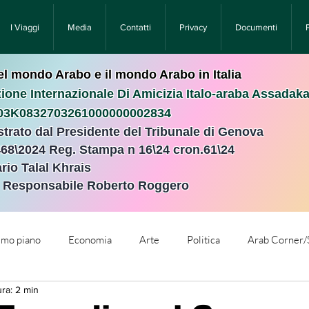
I Viaggi
Media
Contatti
Privacy
Documenti
nel mondo Arabo e il mondo Arabo in Italia
ione Internazionale Di Amicizia Italo-araba Assadak
T03K0832703261000000002834
istrato dal Presidente del Tribunale di Genova
468\2024 Reg. Stampa n 16\24 cron.61\24 ​
rio Talal Khrais
e Responsabile Roberto Roggero
rimo piano
Economia
Arte
Politica
Arab Corner/
ura: 2 min
e
Comunicati Stampa
Cronaca
Tecnologia
Relig