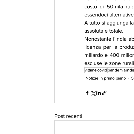
costo di 50mila rup
essendoci alternative
A tutto si aggiunga l
assoluta e totale.
Nonostante l’India ab
licenza per la produ
miliardo e 400 milio
escluse le zone rural
vittime
covid
pandemia
indi
Notizie in primo piano
C
Post recenti