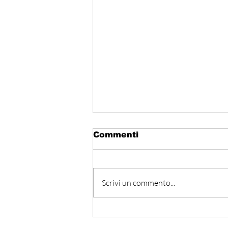
Commenti
Scrivi un commento...
Hormuz - Iran e Oman
verso l’accordo