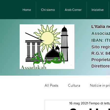
Home
Chi siamo
Arab Corner
Iniziative
L’Italia 
Associaz
IBAN: I
Sito reg
R.G.V. 8
Proprieta
Direttor
All Posts
Cultura
Notizie in p
16 mag 2021
Tempo di lett
Նորություններ/Notizie Armen