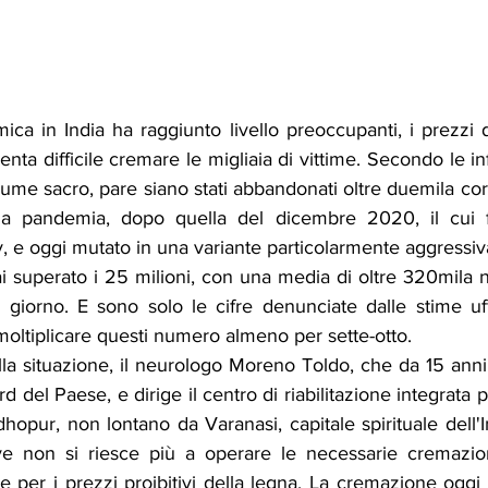
ca in India ha raggiunto livello preoccupanti, i prezzi 
iventa difficile cremare le migliaia di vittime. Secondo le in
ume sacro, pare siano stati abbandonati oltre duemila corpi,
a pandemia, dopo quella del dicembre 2020, il cui fo
, e oggi mutato in una variante particolarmente aggressiv
 superato i 25 milioni, con una media di oltre 320mila nu
giorno. E sono solo le cifre denunciate dalle stime uffi
oltiplicare questi numero almeno per sette-otto.
la situazione, il neurologo Moreno Toldo, che da 15 anni 
d del Paese, e dirige il centro di riabilitazione integrata p
dhopur, non lontano da Varanasi, capitale spirituale dell'I
ove non si riesce più a operare le necessarie cremazioni,
 per i prezzi proibitivi della legna. La cremazione oggi