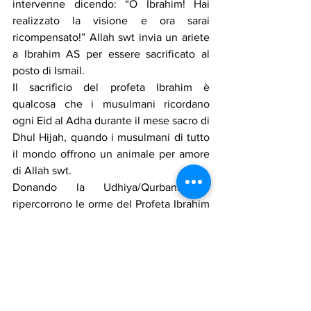
intervenne dicendo: “O Ibrahim! Hai 
realizzato la visione e ora sarai 
ricompensato!” Allah swt invia un ariete 
a Ibrahim AS per essere sacrificato al 
posto di Ismail.
Il sacrificio del profeta Ibrahim è 
qualcosa che i musulmani ricordano 
ogni Eid al Adha durante il mese sacro di 
Dhul Hijah, quando i musulmani di tutto 
il mondo offrono un animale per amore 
di Allah swt.
Donando la Udhiya/Qurbani, si 
ripercorrono le orme del Profeta Ibrahim 
AS e si ricorda la sua devozione per 
Allah swt, con un ulteriore obbligo verso 
i poveri. L’esecuzione del sacrificio per 
amore di Allah swt richiede ai 
musulmani di riflettere e avvicinarsi il 
sacrificio con intenzione sincera come 