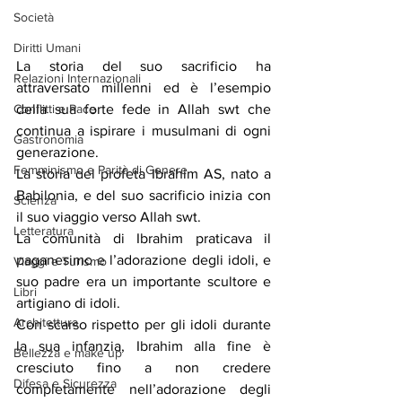
Società
Diritti Umani
La storia del suo sacrificio ha 
Relazioni Internazionali
attraversato millenni ed è l’esempio 
della sua forte fede in Allah swt che 
Conflitti e Pace
continua a ispirare i musulmani di ogni 
Gastronomia
generazione.
Femminismo e Parità di Genere
La storia del profeta Ibrahim AS, nato a 
Babilonia, e del suo sacrificio inizia con 
Scienza
il suo viaggio verso Allah swt.
Letteratura
La comunità di Ibrahim praticava il 
paganesimo e l’adorazione degli idoli, e 
Viaggi e Turismo
suo padre era un importante scultore e 
Libri
artigiano di idoli.
Architettura
Con scarso rispetto per gli idoli durante 
la sua infanzia, Ibrahim alla fine è 
Bellezza e make up
cresciuto fino a non credere 
Difesa e Sicurezza
completamente nell’adorazione degli 