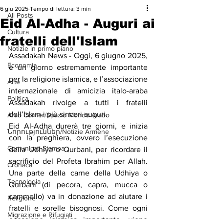
6 giu 2025
Tempo di lettura: 3 min
All Posts
Eid Al-Adha - Auguri ai
Cultura
fratelli dell'Islam
Notizie in primo piano
Assadakah News - Oggi, 6 giugno 2025, 
Economia
è un giorno estremamente importante 
per la religione islamica, e l’associazione 
Arte
internazionale di amicizia italo-araba 
Politica
Assadakah rivolge a tutti i fratelli 
dell’Islam i più sinceri auguri.
Arab Corner/Spazio Mondo Arabo
Eid Al-Adha durerà tre giorni, e inizia 
Նորություններ/Notizie Armene
con la preghiera, ovvero l’esecuzione 
Comunicati Stampa
della Udhiya o Qurbani, per ricordare il 
sacrificio del Profeta Ibrahim per Allah. 
Cronaca
Una parte della carne della Udhiya o 
Tecnologia
Qurbani (di pecora, capra, mucca o 
cammello) va in donazione ad aiutare i 
Religione
fratelli e sorelle bisognosi. Come ogni 
Migrazione e Rifugiati