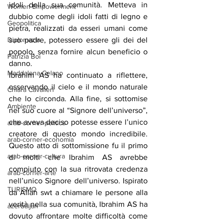
idoli della sua comunità. Metteva in 
Women Empowerment
dubbio come degli idoli fatti di legno e 
Geopolitica
pietra, realizzati da esseri umani come 
suo padre, potessero essere gli dei del 
Diplomazia
popolo, senza fornire alcun beneficio o 
Patrizia Boi
danno.
Maddalena Celano
Ibrahim AS ha continuato a riflettere, 
osservando il cielo e il mondo naturale 
Chiara Cavalieri
che lo circonda. Alla fine, si sottomise 
Ambiente
nel suo cuore al “Signore dell’universo”, 
che aveva deciso potesse essere l’unico 
arab-corner-politica
creatore di questo mondo incredibile. 
arab-corner-economia
Questo atto di sottomissione fu il primo 
arab-corner-cultura
di molti che Ibrahim AS avrebbe 
compiuto con la sua ritrovata credenza 
arab-corner-arte
nell’unico Signore dell’universo. Ispirato 
TURISMO
da Allah swt a chiamare le persone alla 
verità nella sua comunità, Ibrahim AS ha 
azerbaijan
dovuto affrontare molte difficoltà come 