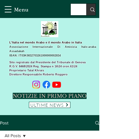
Menu
L’Italia nel mondo Arabo e il mondo Arabo in Italia
Associazione Internazionale Di Amicizia Italo-araba
Assadakah
IBAN: IT03K0832703261000000002834
Sito registrato dal Presidente del Tribunale di Genova
R.G.V. 8468\2024 Reg. Stampa n 16\24 cron.61\24 ​
Proprietario Talal Khrais
Direttore Responsabile Roberto Roggero
NOTIZIE IN PRIMO PIANO
ULTIME NEWS
Post
All Posts