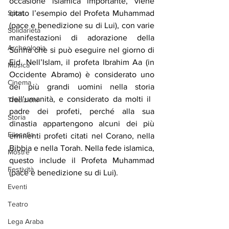
occasione islamica importante, viene 
Sport
citato l’esempio del Profeta Muhammad 
(pace e benedizione su di Lui), con varie 
Solidarietà
manifestazioni di adorazione della 
Archeologia
Sunna che si può eseguire nel giorno di 
E
id. Nell’Islam, il profeta Ibrahim Aa (in 
Musica
Occidente Abramo) è considerato uno 
Cinema
dei più grandi uomini nella storia 
dell’umanità, e considerato da molti il ​​
Tradizioni
padre dei profeti, perché alla sua 
Storia
dinastia appartengono alcuni dei più 
Filosofia
eminenti profeti citati nel Corano, nella 
Bibbia e nella Torah. Nella fede islamica, 
Mostre
questo include il Profeta Muhammad 
Festività
(pace e benedizione su di Lui).
Eventi
Teatro
Lega Araba