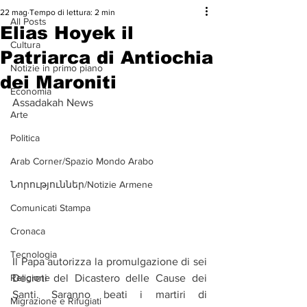
22 mag
Tempo di lettura: 2 min
All Posts
Elias Hoyek il
Cultura
Patriarca di Antiochia
Notizie in primo piano
dei Maroniti
Economia
Assadakah News
Arte
Politica
Arab Corner/Spazio Mondo Arabo
Նորություններ/Notizie Armene
Comunicati Stampa
Cronaca
Tecnologia
Il Papa autorizza la promulgazione di sei 
Decreti del Dicastero delle Cause dei 
Religione
Santi. Saranno beati i martiri di 
Migrazione e Rifugiati