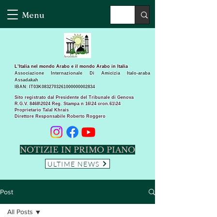
Menu
L’Italia nel mondo Arabo e il mondo Arabo in Italia
Associazione Internazionale Di Amicizia Italo-araba
Assadakah
IBAN: IT03K0832703261000000002834
Sito registrato dal Presidente del Tribunale di Genova
R.G.V. 8468\2024 Reg. Stampa n 16\24 cron.61\24 ​
Proprietario Talal Khrais
Direttore Responsabile Roberto Roggero
NOTIZIE IN PRIMO PIANO
ULTIME NEWS
Post
All Posts