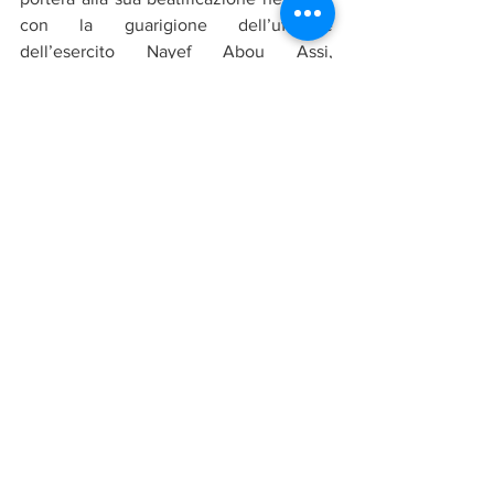
con la guarigione dell’ufficiale 
dell’esercito Nayef Abou Assi, 
musulmano di etnia drusa, malato di 
“spondilolisi bilaterale” cronica. Un 
giorno l’ufficiale si svegliò 
completamente guarito.
Notizie in primo piano
Mostra tutti
Post recenti