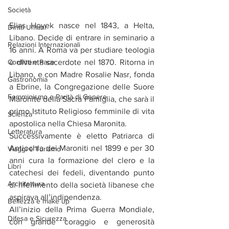
Società
Elias Hoyek nasce nel 1843, a Helta, 
Diritti Umani
Libano. Decide di entrare in seminario a 
Relazioni Internazionali
16 anni. A Roma va per studiare teologia 
e diventa sacerdote nel 1870. Ritorna in 
Conflitti e Pace
Libano, e con Madre Rosalie Nasr, fonda 
Gastronomia
a Ebrine, la Congregazione delle Suore 
Femminismo e Parità di Genere
Maronite della Sacra Famiglia, che sarà il 
primo Istituto Religioso femminile di vita 
Scienza
apostolica nella Chiesa Maronita.
Letteratura
Successivamente è eletto Patriarca di 
Antiochia dei Maroniti nel 1899 e per 30 
Viaggi e Turismo
anni cura la formazione del clero e la 
Libri
catechesi dei fedeli, diventando punto 
Architettura
di riferimento della società libanese che 
aspirava all’indipendenza.
Bellezza e make up
All’inizio della Prima Guerra Mondiale, 
Difesa e Sicurezza
con grande coraggio e generosità 