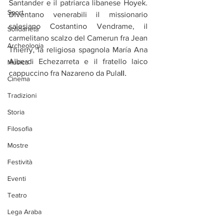
Santander e il patriarca libanese Hoyek. 
Sport
Diventano venerabili il missionario 
salesiano Costantino Vendrame, il 
Solidarietà
carmelitano scalzo del Camerun fra Jean 
Archeologia
Thierry, la religiosa spagnola María Ana 
Alberdi Echezarreta e il fratello laico 
Musica
cappuccino fra Nazareno da Pula
Il.
Cinema
Tradizioni
Storia
Filosofia
Mostre
Festività
Eventi
Teatro
Lega Araba