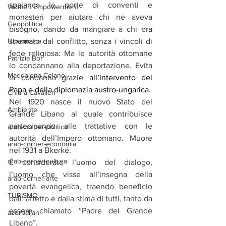
spalanca le porte di conventi e 
Women Empowerment
monasteri per aiutare chi ne aveva 
Geopolitica
bisogno, dando da mangiare a chi era 
stremato dal conflitto, senza i vincoli di 
Diplomazia
fede religiosa: Ma le autorità ottomane 
Patrizia Boi
lo condannano alla deportazione. Evita 
Maddalena Celano
la condanna grazie
 all’intervento del 
Papa e della diplomazia austro-ungarica.
Chiara Cavalieri
Nel 1920 nasce il nuovo Stato del 
Ambiente
Grande Libano al quale contribuisce 
partecipando alle trattative con le 
arab-corner-politica
autorità dell’Impero ottomano. Muore 
arab-corner-economia
nel 1931 a Bkerké.
arab-corner-cultura
È considerato l’uomo del dialogo, 
l’uomo che visse all’insegna della 
arab-corner-arte
povertà evangelica, traendo beneficio 
TURISMO
dall’ affetto e dalla stima di tutti, tanto da 
essere chiamato “Padre del Grande 
azerbaijan
Libano”.