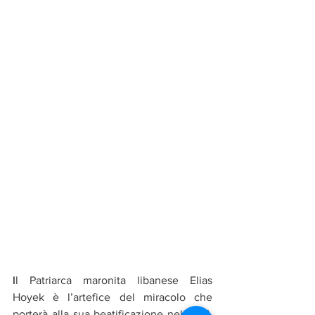
I
l Patriarca maronita libanese Elias 
Hoyek è l’artefice del miracolo che 
porterà alla sua beatificazione nel 1965, 