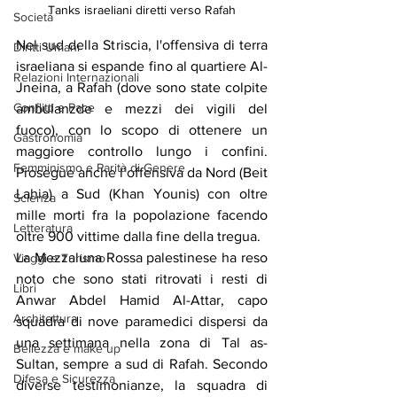
Tanks israeliani diretti verso Rafah
Società
Nel sud della Striscia, l'offensiva di terra 
Diritti Umani
israeliana si espande fino al quartiere Al-
Relazioni Internazionali
Jneina, a Rafah (dove sono state colpite 
Conflitti e Pace
ambulanzde e mezzi dei vigili del 
fuoco), con lo scopo di ottenere un 
Gastronomia
maggiore controllo lungo i confini. 
Femminismo e Parità di Genere
Prosegue anche l’offensiva da Nord (Beit 
Lahia) a Sud (Khan Younis) con oltre 
Scienza
mille morti fra la popolazione facendo 
Letteratura
oltre 900 vittime dalla fine della tregua.
La Mezzaluna Rossa palestinese ha reso 
Viaggi e Turismo
noto che sono stati ritrovati i resti di 
Libri
Anwar Abdel Hamid Al-Attar, capo 
Architettura
squadra di nove paramedici dispersi da 
una settimana nella zona di Tal as-
Bellezza e make up
Sultan, sempre a sud di Rafah. Secondo 
Difesa e Sicurezza
diverse testimonianze, la squadra di 