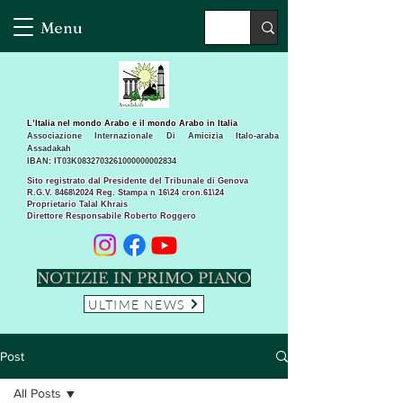
Menu
L’Italia nel mondo Arabo e il mondo Arabo in Italia
Associazione Internazionale Di Amicizia Italo-araba
Assadakah
IBAN: IT03K0832703261000000002834
Sito registrato dal Presidente del Tribunale di Genova
R.G.V. 8468\2024 Reg. Stampa n 16\24 cron.61\24 ​
Proprietario Talal Khrais
Direttore Responsabile Roberto Roggero
NOTIZIE IN PRIMO PIANO
ULTIME NEWS
Post
All Posts