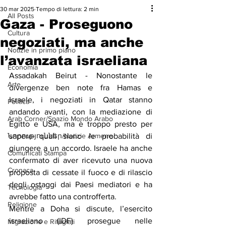
30 mar 2025
Tempo di lettura: 2 min
All Posts
Gaza - Proseguono
Cultura
negoziati, ma anche
Notizie in primo piano
l’avanzata israeliana
Economia
Assadakah Beirut - Nonostante le 
Arte
divergenze ben note fra Hamas e 
Israele, i negoziati in Qatar stanno 
Politica
andando avanti, con la mediazione di 
Arab Corner/Spazio Mondo Arabo
Egitto e USA, ma è troppo presto per 
Նորություններ/Notizie Armene
sapere quali siano le probabilità di 
giungere a un accordo. Israele ha anche 
Comunicati Stampa
confermato di aver ricevuto una nuova 
Cronaca
proposta di cessate il fuoco e di rilascio 
degli ostaggi dai Paesi mediatori e ha 
Tecnologia
avrebbe fatto una controfferta.
Religione
Mentre a Doha si discute, l’esercito 
israeliano (IDF) prosegue nelle 
Migrazione e Rifugiati