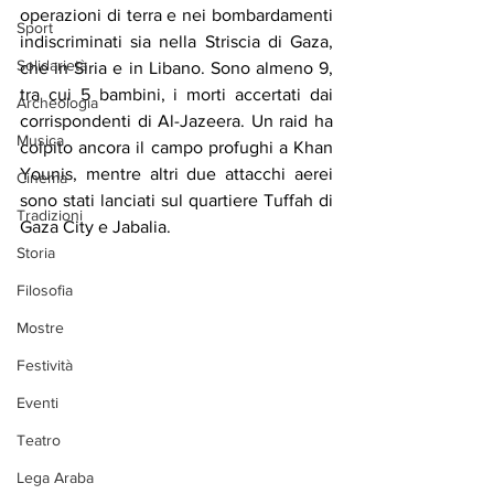
operazioni di terra e nei bombardamenti 
Sport
indiscriminati sia nella Striscia di Gaza, 
Solidarietà
che in Siria e in Libano. Sono almeno 9, 
tra cui 5 bambini, i morti accertati dai 
Archeologia
corrispondenti di Al-Jazeera. Un raid ha 
Musica
colpito ancora il campo profughi a Khan 
Younis, mentre altri due attacchi aerei 
Cinema
sono stati lanciati sul quartiere Tuffah di 
Tradizioni
Gaza City e Jabalia.
Storia
Filosofia
Mostre
Festività
Eventi
Teatro
Lega Araba