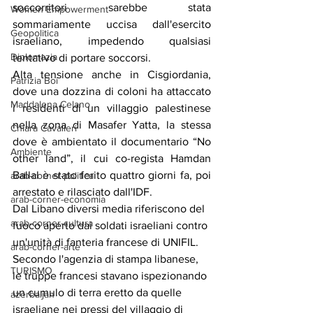
soccorritori sarebbe stata 
Women Empowerment
sommariamente uccisa dall'esercito 
Geopolitica
israeliano, impedendo qualsiasi 
Diplomazia
tentativo di portare soccorsi.
Alta tensione anche in Cisgiordania, 
Patrizia Boi
dove una dozzina di coloni ha attaccato 
Maddalena Celano
i residenti di un villaggio palestinese 
nella zona di Masafer Yatta, la stessa 
Chiara Cavalieri
dove è ambientato il documentario “No 
Ambiente
other land”, il cui co-regista Hamdan 
Ballal è stato ferito quattro giorni fa, poi 
arab-corner-politica
arrestato e rilasciato dall'IDF.
arab-corner-economia
Dal Libano diversi media riferiscono del 
arab-corner-cultura
fuoco aperto dai soldati israeliani contro 
un'unità di fanteria francese di UNIFIL. 
arab-corner-arte
Secondo l'agenzia di stampa libanese, 
TURISMO
le truppe francesi stavano ispezionando 
un cumulo di terra eretto da quelle 
azerbaijan
israeliane nei pressi del villaggio di 