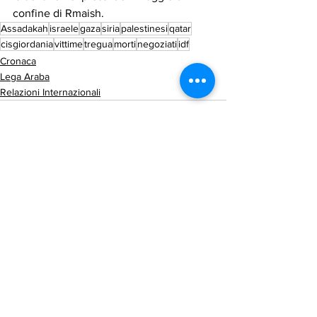
confine di Rmaish.
Assadakah
israele
gaza
siria
palestinesi
qatar
cisgiordania
vittime
tregua
morti
negoziati
idf
Cronaca
Lega Araba
Relazioni Internazionali
Mostra tutti
Post recenti