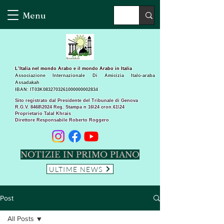
Menu
L’Italia nel mondo Arabo e il mondo Arabo in Italia
Associazione Internazionale Di Amicizia Italo-araba
Assadakah
IBAN: IT03K0832703261000000002834
Sito registrato dal Presidente del Tribunale di Genova
R.G.V. 8468\2024 Reg. Stampa n 16\24 cron.61\24 ​
Proprietario Talal Khrais
Direttore Responsabile Roberto Roggero
NOTIZIE IN PRIMO PIANO
ULTIME NEWS
Post
All Posts