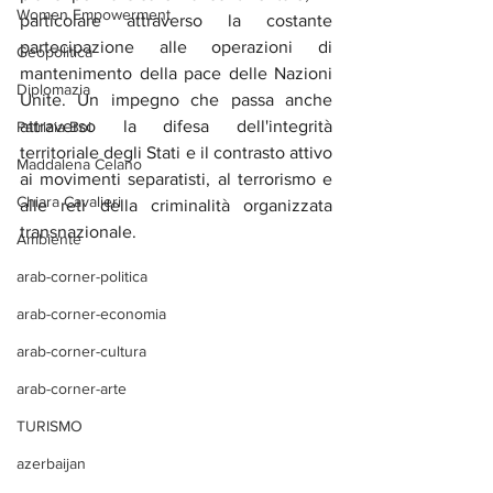
Women Empowerment
particolare attraverso la costante 
partecipazione alle operazioni di 
Geopolitica
mantenimento della pace delle Nazioni 
Diplomazia
Unite. Un impegno che passa anche 
attraverso la difesa dell'integrità 
Patrizia Boi
territoriale degli Stati e il contrasto attivo 
Maddalena Celano
ai movimenti separatisti, al terrorismo e 
Chiara Cavalieri
alle reti della criminalità organizzata 
transnazionale.
Ambiente
arab-corner-politica
arab-corner-economia
arab-corner-cultura
arab-corner-arte
TURISMO
azerbaijan