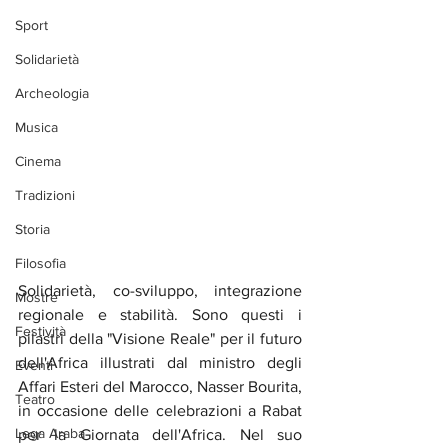
Sport
Solidarietà
Archeologia
Musica
Cinema
Tradizioni
Storia
Filosofia
Solidarietà, co-sviluppo, integrazione 
Mostre
regionale e stabilità. Sono questi i 
Festività
pilastri della "Visione Reale" per il futuro 
dell'Africa illustrati dal ministro degli 
Eventi
Affari Esteri del Marocco, Nasser Bourita, 
Teatro
in occasione delle celebrazioni a Rabat 
Lega Araba
per la Giornata dell'Africa. Nel suo 