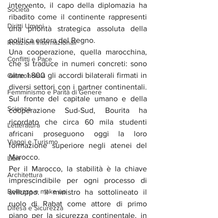
intervento, il capo della diplomazia ha 
Società
ribadito come il continente rappresenti 
Diritti Umani
una priorità strategica assoluta della 
politica estera del Regno.
Relazioni Internazionali
Una cooperazione, quella marocchina, 
Conflitti e Pace
che si traduce in numeri concreti: sono 
oltre 1.800 gli accordi bilaterali firmati in 
Gastronomia
diversi settori con i partner continentali. 
Femminismo e Parità di Genere
Sul fronte del capitale umano e della 
Scienza
cooperazione Sud-Sud, Bourita ha 
ricordato che circa 60 mila studenti 
Letteratura
africani proseguono oggi la loro 
Viaggi e Turismo
formazione superiore negli atenei del 
Marocco.
Libri
Per il Marocco, la stabilità è la chiave 
Architettura
imprescindibile per ogni processo di 
Bellezza e make up
sviluppo. Il ministro ha sottolineato il 
ruolo di Rabat come attore di primo 
Difesa e Sicurezza
piano per la sicurezza continentale, in 