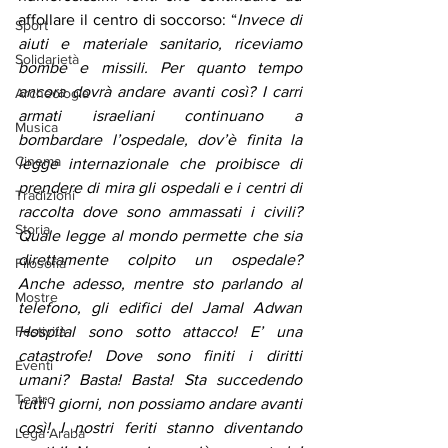
affollare il centro di soccorso: “
Invece di 
Sport
aiuti e materiale sanitario, riceviamo 
Solidarietà
bombe e missili. Per quanto tempo 
ancora dovrà andare avanti così? I carri 
Archeologia
armati israeliani continuano a 
Musica
bombardare l’ospedale, dov’è finita la 
Cinema
legge internazionale che proibisce di 
prendere di mira gli ospedali e i centri di 
Tradizioni
raccolta dove sono ammassati i civili? 
Storia
Quale legge al mondo permette che sia 
direttamente colpito un ospedale? 
Filosofia
Anche adesso, mentre sto parlando al 
Mostre
telefono, gli edifici del Jamal Adwan 
Festività
Hospital sono sotto attacco! E’ una 
catastrofe! Dove sono finiti i diritti 
Eventi
umani? Basta! Basta! Sta succedendo 
Teatro
tutti i giorni, non possiamo andare avanti 
così! I nostri feriti stanno diventando 
Lega Araba