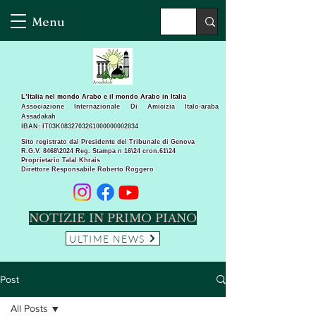
Menu
L’Italia nel mondo Arabo e il mondo Arabo in Italia
Associazione Internazionale Di Amicizia Italo-araba
Assadakah
IBAN: IT03K0832703261000000002834
Sito registrato dal Presidente del Tribunale di Genova
R.G.V. 8468\2024 Reg. Stampa n 16\24 cron.61\24 ​
Proprietario Talal Khrais
Direttore Responsabile Roberto Roggero
NOTIZIE IN PRIMO PIANO
ULTIME NEWS
Post
All Posts