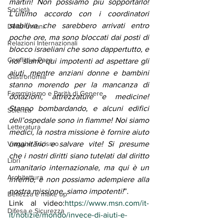
martiri! Non possiamo più sopportarlo! 
Società
L’ultimo accordo con i coordinatori 
stabiliva che sarebbero arrivati entro 
Diritti Umani
poche ore, ma sono bloccati dai posti di 
Relazioni Internazionali
blocco israeliani che sono dappertutto, e 
Conflitti e Pace
noi siamo qui impotenti ad aspettare gli 
aiuti, mentre anziani donne e bambini 
Gastronomia
stanno morendo per la mancanza di 
Femminismo e Parità di Genere
dotazioni, attrezzature e medicine! 
Stanno bombardando, e alcuni edifici 
Scienza
dell’ospedale sono in fiamme! Noi siamo 
Letteratura
medici, la nostra missione è fornire aiuto 
Viaggi e Turismo
umanitario e salvare vite! Si presume 
che i nostri diritti siano tutelati dal diritto 
Libri
umanitario internazionale, ma qui è un 
Architettura
inferno, e non possiamo adempiere alla 
nostra missione, siamo impotenti!
”.
Bellezza e make up
Link al video:
https://www.msn.com/it-
Difesa e Sicurezza
it/notizie/mondo/invece-di-aiuti-e-