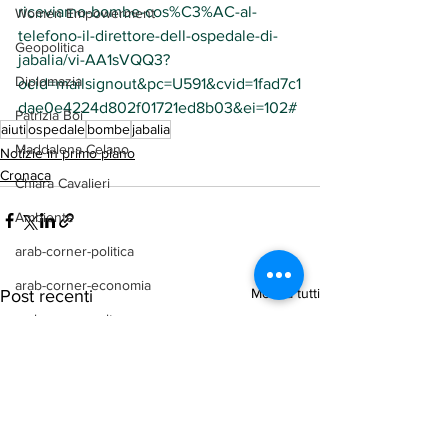
riceviamo-bombe-cos%C3%AC-al-
Women Empowerment
telefono-il-direttore-dell-ospedale-di-
Geopolitica
jabalia/vi-AA1sVQQ3?
Diplomazia
ocid=mailsignout&pc=U591&cvid=1fad7c1
dae0e4224d802f01721ed8b03&ei=102#
Patrizia Boi
aiuti
ospedale
bombe
jabalia
Maddalena Celano
Notizie in primo piano
Cronaca
Chiara Cavalieri
Ambiente
arab-corner-politica
arab-corner-economia
Mostra tutti
Post recenti
arab-corner-cultura
arab-corner-arte
TURISMO
azerbaijan