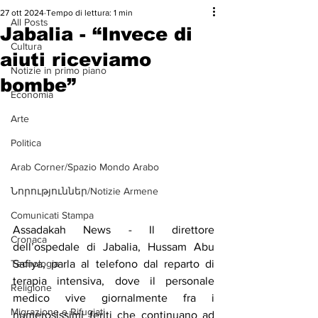
27 ott 2024
Tempo di lettura: 1 min
All Posts
Jabalia - “Invece di
Cultura
aiuti riceviamo
Notizie in primo piano
bombe”
Economia
Arte
Politica
Arab Corner/Spazio Mondo Arabo
Նորություններ/Notizie Armene
Comunicati Stampa
Assadakah News - Il direttore 
Cronaca
dell’ospedale di Jabalia, Hussam Abu 
Tecnologia
Safiya, parla al telefono dal reparto di 
terapia intensiva, dove il personale 
Religione
medico vive giornalmente fra i 
Migrazione e Rifugiati
numerosissimi feriti che continuano ad 