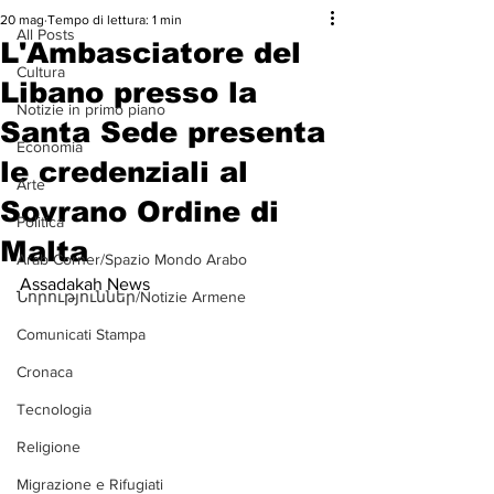
20 mag
Tempo di lettura: 1 min
All Posts
L'Ambasciatore del
Cultura
Libano presso la
Notizie in primo piano
Santa Sede presenta
Economia
le credenziali al
Arte
Sovrano Ordine di
Politica
Malta
Arab Corner/Spazio Mondo Arabo
Assadakah News
Նորություններ/Notizie Armene
Comunicati Stampa
Cronaca
Tecnologia
Religione
Migrazione e Rifugiati