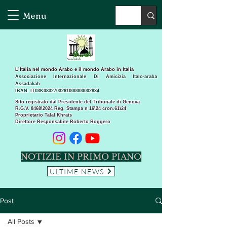
Menu
L’Italia nel mondo Arabo e il mondo Arabo in Italia
Associazione Internazionale Di Amicizia Italo-araba
Assadakah
IBAN: IT03K0832703261000000002834
Sito registrato dal Presidente del Tribunale di Genova
R.G.V. 8468\2024 Reg. Stampa n 16\24 cron.61\24 ​
Proprietario Talal Khrais
Direttore Responsabile Roberto Roggero
NOTIZIE IN PRIMO PIANO
ULTIME NEWS
Post
All Posts