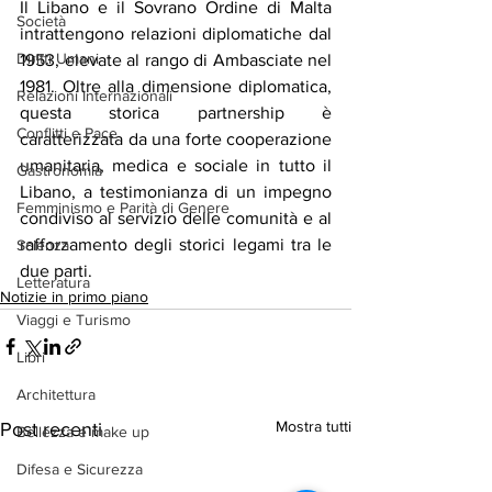
Il Libano e il Sovrano Ordine di Malta 
Società
intrattengono relazioni diplomatiche dal 
Diritti Umani
1953, elevate al rango di Ambasciate nel 
1981. Oltre alla dimensione diplomatica, 
Relazioni Internazionali
questa storica partnership è 
Conflitti e Pace
caratterizzata da una forte cooperazione 
umanitaria, medica e sociale in tutto il 
Gastronomia
Libano, a testimonianza di un impegno 
Femminismo e Parità di Genere
condiviso al servizio delle comunità e al 
rafforzamento degli storici legami tra le 
Scienza
due parti.
Letteratura
Notizie in primo piano
Viaggi e Turismo
Libri
Architettura
Mostra tutti
Post recenti
Bellezza e make up
Difesa e Sicurezza