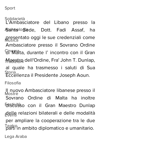
Sport
Solidarietà
L'Ambasciatore del Libano presso la 
Archeologia
Santa Sede, Dott. Fadi Assaf, ha 
presentato oggi le sue credenziali come 
Musica
Ambasciatore presso il Sovrano Ordine 
Cinema
di Malta, durante l’ incontro con il Gran 
Maestro dell'Ordine, Fra' John T. Dunlap, 
Tradizioni
al quale ha trasmesso i saluti di Sua 
Storia
Eccellenza il Presidente Joseph Aoun.
Filosofia
Il nuovo Ambasciatore libanese presso il 
Mostre
Sovrano Ordine di Malta ha inoltre 
Festività
discusso con il Gran Maestro Dunlap 
delle relazioni bilaterali e delle modalità 
Eventi
per ampliare la cooperazione tra le due 
Teatro
parti in ambito diplomatico e umanitario.
Lega Araba