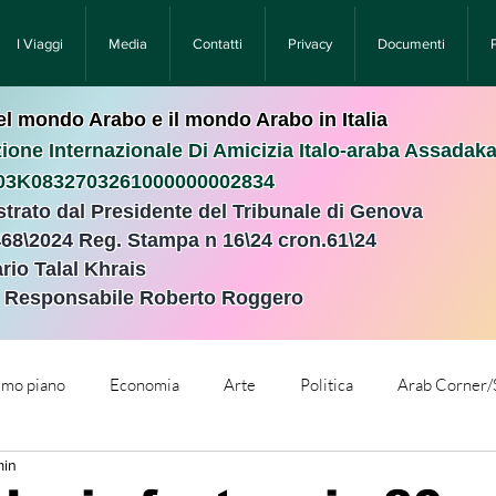
I Viaggi
Media
Contatti
Privacy
Documenti
nel mondo Arabo e il mondo Arabo in Italia
ione Internazionale Di Amicizia Italo-araba Assadak
T03K0832703261000000002834
istrato dal Presidente del Tribunale di Genova
468\2024 Reg. Stampa n 16\24 cron.61\24 ​
rio Talal Khrais
e Responsabile Roberto Roggero
rimo piano
Economia
Arte
Politica
Arab Corner/
min
e
Comunicati Stampa
Cronaca
Tecnologia
Relig