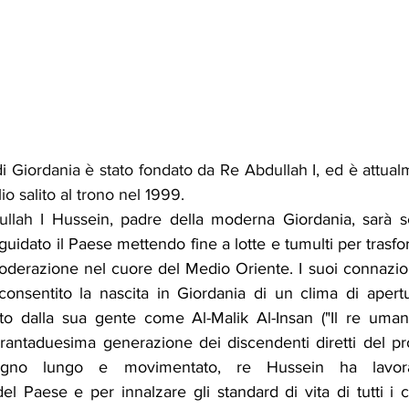
i 
Giordania è stato fondato da Re Abdullah I, ed è attual
lio salito al trono nel 1999.
llah I
 Hussein, padre della moderna Giordania, sarà s
uidato il Paese mettendo fine a lotte e tumulti per trasfor
moderazione nel cuore del Medio Oriente. I suoi connazion
nsentito la nascita in Giordania di un clima di apertur
uto dalla sua gente come Al-Malik Al-Insan ("Il re uman
rantaduesima generazione dei discendenti diretti del pr
egno lungo e movimentato, re Hussein ha lavora
Paese e per innalzare gli standard di vita di tutti i cit