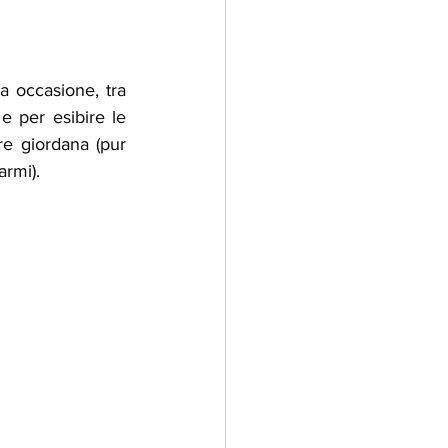
a occasione, tra 
 per esibire le 
re giordana (pur 
armi).