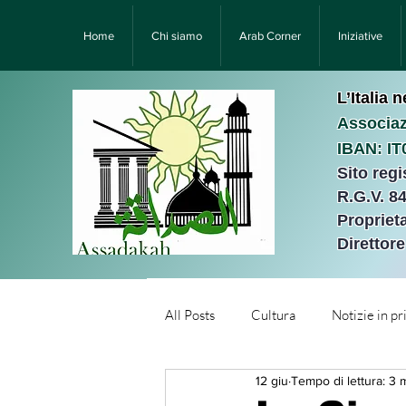
Home
Chi siamo
Arab Corner
Iniziative
L’Italia 
Associaz
IBAN: I
Sito reg
R.G.V. 8
Proprieta
Direttor
All Posts
Cultura
Notizie in p
12 giu
Tempo di lettura: 3 
Նորություններ/Notizie Armen