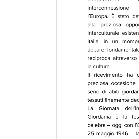
interconnessione
l’Europa. È stato dato
alla preziosa oppor
interculturale esiste
Italia, in un momen
appare fondamentale
reciproca attraverso
la cultura.
Il ricevimento ha o
preziosa occasione 
serie di abiti giorda
tessuti finemente dec
La Giornata dell'In
Giordania è la fes
celebra – oggi con l’8
25 maggio 1946 – la d