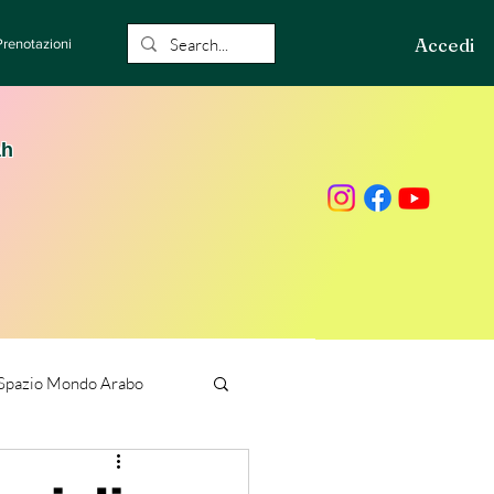
Accedi
Prenotazioni
ah
Spazio Mondo Arabo
ione