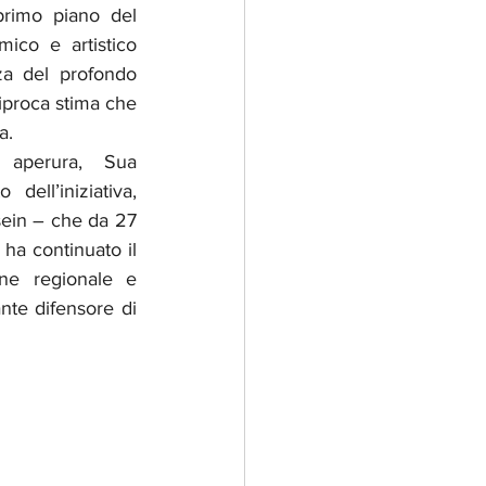
primo piano del 
ico e artistico 
za del profondo 
iproca stima che 
a.
aperura, Sua 
ell’iniziativa, 
ein – che da 27 
ha continuato il 
ne regionale e 
nte difensore di 