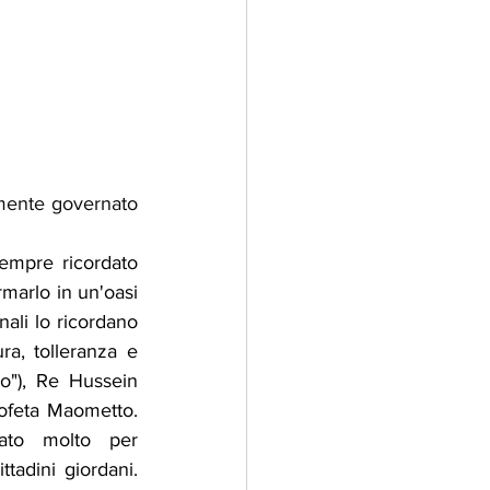
mente governato 
empre ricordato 
marlo in un'oasi 
ali lo ricordano 
a, tolleranza e 
o"), Re Hussein 
ofeta Maometto. 
to molto per 
tadini giordani. 