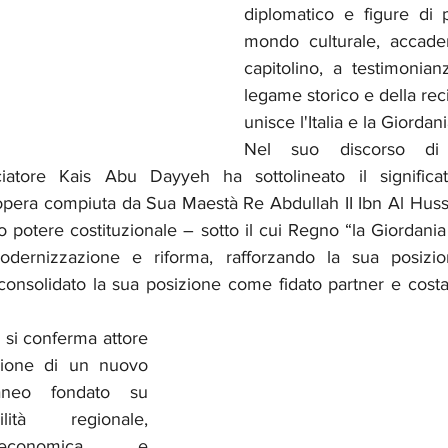
diplomatico e figure di 
mondo culturale, accadem
capitolino, a testimonian
legame storico e della rec
unisce l'Italia e la Giordani
Nel suo discorso di 
atore Kais Abu Dayyeh ha sottolineato il significato d
 opera compiuta da Sua Maestà Re Abdullah II Ibn Al Huss
o potere costituzionale – sotto il cui Regno “la Giordania 
ernizzazione e riforma, rafforzando la sua posizio
consolidato la sua posizione come fidato partner e costa
, si conferma attore 
zione di un nuovo 
raneo fondato su 
lità regionale, 
economica e 