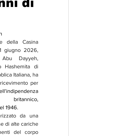
nni di
adizioni
Storia
h
ce della Casina 
ti Umani
11 giugno 2026,
 Abu Dayyeh, 
 Hashemita di 
ica Italiana, ha 
ricevimento per 
ll'indipendenza 
 britannico, 
el 1946
.
rizzato da una 
e di alte cariche 
onenti del corpo 