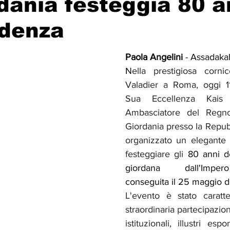
dania festeggia 80 a
ndenza
Solidarietà
Archeologia
Musica
Cinema
Tr
Paola Angelini 
- Assadaka
N
ella prestigiosa corni
tà
Eventi
Teatro
Lega Araba
Società
Dirit
Valadier a Roma, oggi 
Sua Eccellenza Kais
Ambasciatore del Regno
itti e Pace
Gastronomia
Giordania presso la Repubbl
organizzato un elegante 
festeggiare gli 
80 anni de
giordana dall'Impero
conseguita il 25 maggio d
L'evento è stato caratte
straordinaria partecipazion
istituzionali, illustri esp