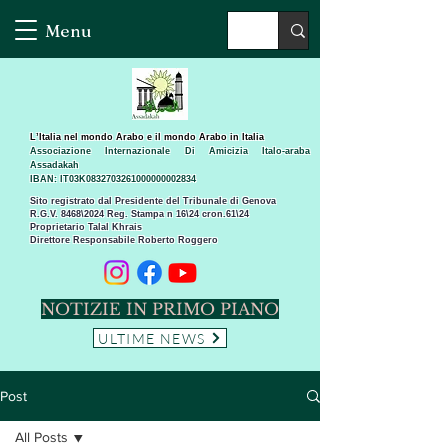
Menu
L’Italia nel mondo Arabo e il mondo Arabo in Italia
Associazione Internazionale Di Amicizia Italo-araba
Assadakah
IBAN: IT03K0832703261000000002834
Sito registrato dal Presidente del Tribunale di Genova
R.G.V. 8468\2024 Reg. Stampa n 16\24 cron.61\24 ​
Proprietario Talal Khrais
Direttore Responsabile Roberto Roggero
NOTIZIE IN PRIMO PIANO
ULTIME NEWS
Post
All Posts