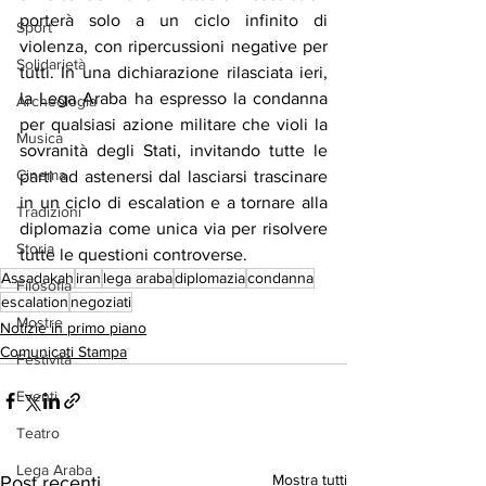
porterà solo a un ciclo infinito di 
Sport
violenza, con ripercussioni negative per 
Solidarietà
tutti. In una dichiarazione rilasciata ieri, 
la Lega Araba ha espresso la condanna 
Archeologia
per qualsiasi azione militare che violi la 
Musica
sovranità degli Stati, invitando tutte le 
Cinema
parti ad astenersi dal lasciarsi trascinare 
in un ciclo di escalation e a tornare alla 
Tradizioni
diplomazia come unica via per risolvere 
Storia
tutte le questioni controverse.
Assadakah
iran
lega araba
diplomazia
condanna
Filosofia
escalation
negoziati
Mostre
Notizie in primo piano
Comunicati Stampa
Festività
Eventi
Teatro
Lega Araba
Mostra tutti
Post recenti