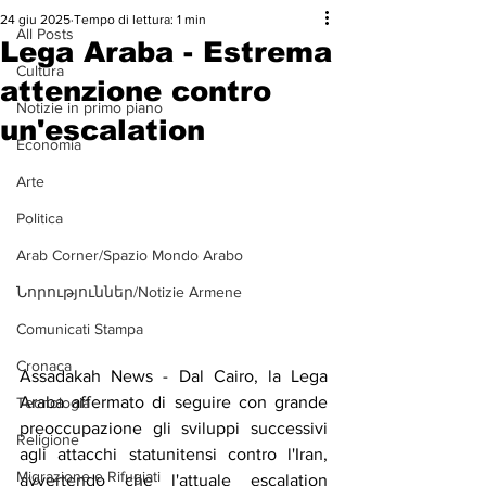
24 giu 2025
Tempo di lettura: 1 min
All Posts
Lega Araba - Estrema
Cultura
attenzione contro
Notizie in primo piano
un'escalation
Economia
Arte
Politica
Arab Corner/Spazio Mondo Arabo
Նորություններ/Notizie Armene
Comunicati Stampa
Cronaca
Assadakah News - Dal Cairo, la Lega 
Araba affermato di seguire con grande 
Tecnologia
preoccupazione gli sviluppi successivi 
Religione
agli attacchi statunitensi contro l'Iran, 
Migrazione e Rifugiati
avvertendo che l'attuale escalation 