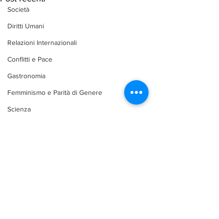
Società
Diritti Umani
Relazioni Internazionali
Conflitti e Pace
Gastronomia
Femminismo e Parità di Genere
Scienza
Letteratura
Viaggi e Turismo
Libri
Architettura
Commenti
Bellezza e make up
Difesa e Sicurezza
Libano - Progressi ai
Beirut - Sei a
Scrivi un commento...