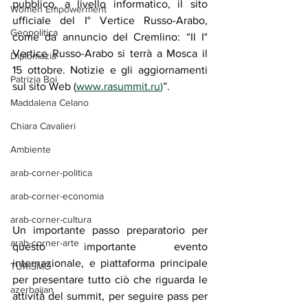
pubblico, a livello informatico, il sito 
Women Empowerment
ufficiale del I° Vertice Russo-Arabo, 
Geopolitica
come da annuncio del Cremlino: “Il I° 
Vertice Russo-Arabo si terrà a Mosca il 
Diplomazia
15 ottobre. Notizie e gli aggiornamenti 
Patrizia Boi
sul sito Web (
www.rasummit.ru
)
”.
Maddalena Celano
Chiara Cavalieri
Ambiente
arab-corner-politica
arab-corner-economia
arab-corner-cultura
Un importante passo preparatorio per 
arab-corner-arte
questo importante evento 
internazionale, e piattaforma principale 
TURISMO
per presentare tutto ciò che riguarda le 
azerbaijan
attività del summit, per seguire pass per 