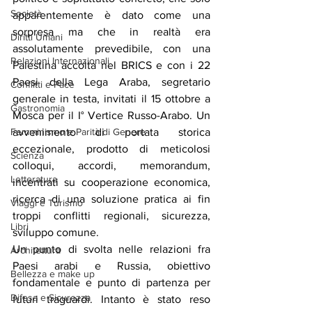
Società
apparentemente è dato come una 
sorpresa ma che in realtà era 
Diritti Umani
assolutamente prevedibile, con una 
Relazioni Internazionali
Palestina accolta nel BRICS e con i 22 
Paesi della Lega Araba, segretario 
Conflitti e Pace
generale in testa, invitati il 15 ottobre a 
Gastronomia
Mosca per il I° Vertice Russo-Arabo. Un 
Femminismo e Parità di Genere
avvenimento di portata storica 
eccezionale, prodotto di meticolosi 
Scienza
colloqui, accordi, memorandum, 
Letteratura
incentrati su cooperazione economica, 
ricerca di una soluzione pratica ai fin 
Viaggi e Turismo
troppi conflitti regionali, sicurezza, 
Libri
sviluppo comune.
Un punto di svolta nelle relazioni fra 
Architettura
Paesi arabi e Russia, obiettivo 
Bellezza e make up
fondamentale e punto di partenza per 
Difesa e Sicurezza
futuri traguardi. Intanto è stato reso 