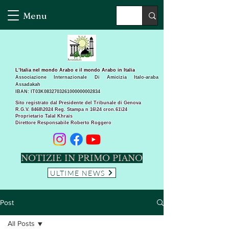
Menu
L’Italia nel mondo Arabo e il mondo Arabo in Italia
Associazione Internazionale Di Amicizia Italo-araba
Assadakah
IBAN: IT03K0832703261000000002834
Sito registrato dal Presidente del Tribunale di Genova
R.G.V. 8468\2024 Reg. Stampa n 16\24 cron.61\24 ​
Proprietario Talal Khrais
Direttore Responsabile Roberto Roggero
NOTIZIE IN PRIMO PIANO
ULTIME NEWS
Post
All Posts