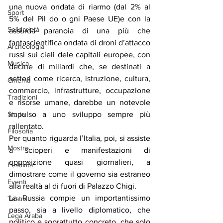
una nuova ondata di riarmo (dal 2% al 
Sport
5% del Pil do o gni Paese UE)e con la 
Solidarietà
assurda paranoia di una più che 
fantascientifica ondata di droni d’attacco 
Archeologia
russi sui cieli dele capitali europee, con 
Musica
decine di miliardi che, se destinati a 
settori come ricerca, istruzione, cultura, 
Cinema
commercio, infrastrutture, occupazione 
Tradizioni
e risorse umane, darebbe un notevole 
Storia
impulso a uno sviluppo sempre più 
rallentato.
Filosofia
Per quanto riguarda l’Italia, poi, si assiste 
Mostre
a scioperi e manifestazioni di 
opposizione quasi giornalieri, a 
Festività
dimostrare come il governo sia estraneo 
Eventi
alla realtà al di fuori di Palazzo Chigi.
La Russia compie un importantissimo 
Teatro
passo, sia a livello diplomatico, che 
Lega Araba
politico e soprattutto concreto, che solo 