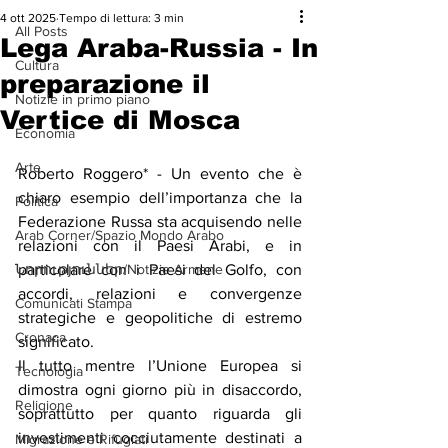
4 ott 2025
Tempo di lettura: 3 min
All Posts
Lega Araba-Russia - In
Cultura
preparazione il
Notizie in primo piano
Vertice di Mosca
Economia
Arte
Roberto Roggero* - Un evento che è 
chiaro esempio dell’importanza che la 
Politica
Federazione Russa sta acquisendo nelle 
Arab Corner/Spazio Mondo Arabo
relazioni con il Paesi Arabi, e in 
Նորություններ/Notizie Armene
particolare con i Paesi del Golfo, con 
accordi, relazioni e convergenze 
Comunicati Stampa
strategiche e geopolitiche di estremo 
Cronaca
significato.
Il tutto mentre l’Unione Europea si 
Tecnologia
dimostra ogni giorno più in disaccordo, 
Religione
soprattutto per quanto riguarda gli 
investimenti cocciutamente destinati a 
Migrazione e Rifugiati