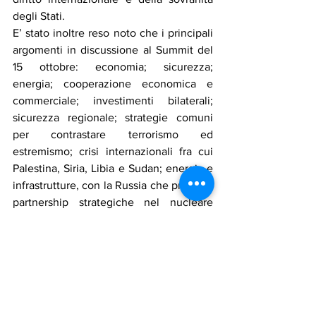
degli Stati.
E’ stato inoltre reso noto che i principali 
argomenti in discussione al Summit del 
15 ottobre: economia; sicurezza; 
energia; cooperazione economica e 
commerciale; investimenti bilaterali; 
sicurezza regionale; strategie comuni 
per contrastare terrorismo ed 
estremismo; crisi internazionali fra cui 
Palestina, Siria, Libia e Sudan; energia e 
infrastrutture, con la Russia che propone 
partnership strategiche nel nucleare 
civile, nel gas e nelle tecnologie 
avanzate. Inoltre, scambi Russia-
Organizzazione per la Cooperazione 
Islamica (OIC), che già superano i 100 
miliardi di dollari l’anno, e con il settore 
dei prodotti halal e della finanza 