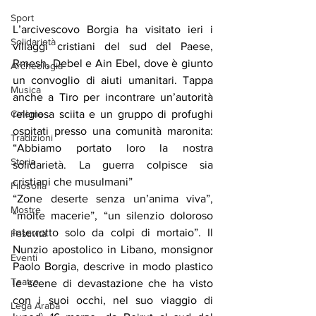
Sport
L’arcivescovo Borgia ha visitato ieri i 
Solidarietà
villaggi cristiani del sud del Paese, 
Rmesh, Debel e Ain Ebel, dove è giunto 
Archeologia
un convoglio di aiuti umanitari. Tappa 
Musica
anche a Tiro per incontrare un’autorità 
religiosa sciita e un gruppo di profughi 
Cinema
ospitati presso una comunità maronita: 
Tradizioni
“Abbiamo portato loro la nostra 
Storia
solidarietà. La guerra colpisce sia 
cristiani che musulmani”
Filosofia
“Zone deserte senza un’anima viva”, 
Mostre
“molte macerie”, “un silenzio doloroso 
interrotto solo da colpi di mortaio”. Il 
Festività
Nunzio apostolico in Libano, monsignor 
Eventi
Paolo Borgia, descrive in modo plastico 
Teatro
le scene di devastazione che ha visto 
con i suoi occhi, nel suo viaggio di 
Lega Araba