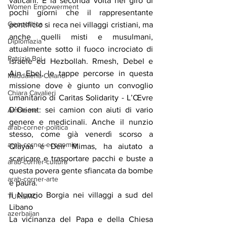
vaticani. È la seconda volta nel giro di 
Women Empowerment
pochi giorni che il rappresentante 
Geopolitica
pontificio si reca nei villaggi cristiani, ma 
anche quelli misti e musulmani, 
Diplomazia
attualmente sotto il fuoco incrociato di 
Patrizia Boi
Israele ed Hezbollah. Rmesh, Debel e 
Ain Ebel, le tappe percorse in questa 
Maddalena Celano
missione dove è giunto un convoglio 
Chiara Cavalieri
umanitario di Caritas Solidarity - L’Œvre 
D’Orient: sei camion con aiuti di vario 
Ambiente
genere e medicinali. Anche il nunzio 
arab-corner-politica
stesso, come già venerdì scorso a 
arab-corner-economia
Qlayaa e Deir Mimas, ha aiutato a 
scaricare e trasportare pacchi e buste a 
arab-corner-cultura
questa povera gente sfiancata da bombe 
arab-corner-arte
e paura.
Il Nunzio Borgia nei villaggi a sud del 
TURISMO
Libano
azerbaijan
La vicinanza del Papa e della Chiesa 