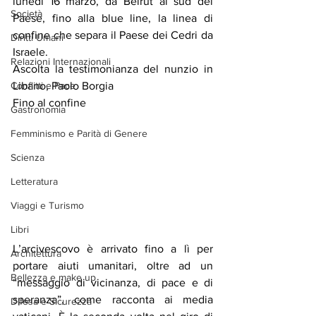
lunedì 16 marzo, da Beirut al sud del 
Società
Paese, fino alla blue line, la linea di 
confine che separa il Paese dei Cedri da 
Diritti Umani
Israele.
Relazioni Internazionali
Ascolta la testimonianza del nunzio in 
Libano, Paolo Borgia
Conflitti e Pace
Fino al confine
Gastronomia
Femminismo e Parità di Genere
Scienza
Letteratura
Viaggi e Turismo
Libri
L’arcivescovo è arrivato fino a lì per 
Architettura
portare aiuti umanitari, oltre ad un 
Bellezza e make up
“messaggio di vicinanza, di pace e di 
speranza”, come racconta ai media 
Difesa e Sicurezza