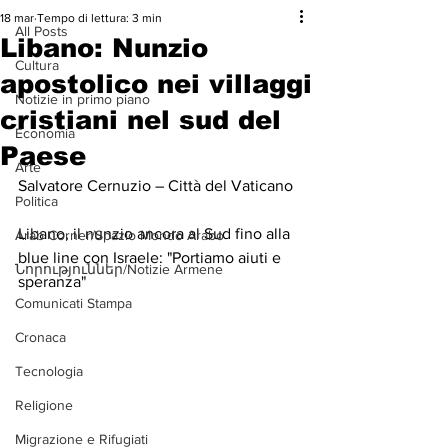
18 mar
Tempo di lettura: 3 min
All Posts
Libano: Nunzio
Cultura
apostolico nei villaggi
Notizie in primo piano
cristiani nel sud del
Economia
Paese
Arte
Salvatore Cernuzio – Città del Vaticano
Politica
Libano, il nunzio ancora al Sud fino alla 
Arab Corner/Spazio Mondo Arabo
blue line con Israele: "Portiamo aiuti e 
Նորություններ/Notizie Armene
speranza"
Comunicati Stampa
Cronaca
Tecnologia
Religione
Migrazione e Rifugiati