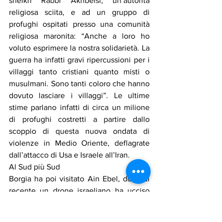
sheikh Rabbi Akhbeisi, un’autorità 
religiosa sciita, e ad un gruppo di 
profughi ospitati presso una comunità 
religiosa maronita: “Anche a loro ho 
voluto esprimere la nostra solidarietà. La 
guerra ha infatti gravi ripercussioni per i 
villaggi tanto cristiani quanto misti o 
musulmani. Sono tanti coloro che hanno 
dovuto lasciare i villaggi”. Le ultime 
stime parlano infatti di circa un milione 
di profughi costretti a partire dallo 
scoppio di questa nuova ondata di 
violenze in Medio Oriente, deflagrate 
dall’attacco di Usa e Israele all’Iran.
Al Sud più Sud
Borgia ha poi visitato Ain Ebel, dove di 
recente un drone israeliano ha ucciso 
tre uomini che si trovavano sul posto per 
delle riparazioni all’esterno, e Rmeish, il 