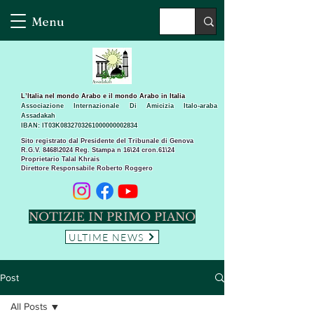
Menu
L’Italia nel mondo Arabo e il mondo Arabo in Italia
Associazione Internazionale Di Amicizia Italo-araba
Assadakah
IBAN: IT03K0832703261000000002834
Sito registrato dal Presidente del Tribunale di Genova
R.G.V. 8468\2024 Reg. Stampa n 16\24 cron.61\24 ​
Proprietario Talal Khrais
Direttore Responsabile Roberto Roggero
NOTIZIE IN PRIMO PIANO
ULTIME NEWS
Post
All Posts