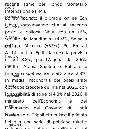
recenti stime del Fondo Monetario 
Sport
Internazionale (FMI).
Solidarietà
Lo ha riportato il giornale online Ean 
Libya, sottolineando che al secondo 
Archeologia
posto si colloca Gibuti con un +6%, 
Musica
seguito da Mauritania (+4,4%), Somalia 
(+4%) e Marocco (+3,9%). Per Emirati 
Cinema
Arabi Uniti ed Egitto la crescita prevista 
Tradizioni
è del 3,8%, per l'Algeria del 3,5%, 
Storia
mentre Arabia Saudita e Bahrain si 
fermano rispettivamente al 3% e al 2,8%.
Filosofia
In media, l'economia dei paesi arabi 
Mostre
dovrebbe crescere del 4% nel 2025, con 
la possibilità di salire al 4,3% nel 2026. Il 
Festività
ministero dell'Economia e del 
Eventi
Commercio del Governo di Unità 
Nazionale di Tripoli attribuisce il primato 
Teatro
libico a una serie di politiche mirate: 
Lega Araba
sviluppo del settore petrolifero e del 