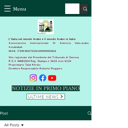
Menu
L’Italia nel mondo Arabo e il mondo Arabo in Italia
Associazione Internazionale Di Amicizia Italo-araba
Assadakah
IBAN: IT03K0832703261000000002834
Sito registrato dal Presidente del Tribunale di Genova
R.G.V. 8468\2024 Reg. Stampa n 16\24 cron.61\24 ​
Proprietario Talal Khrais
Direttore Responsabile Roberto Roggero
NOTIZIE IN PRIMO PIANO
ULTIME NEWS
Post
All Posts