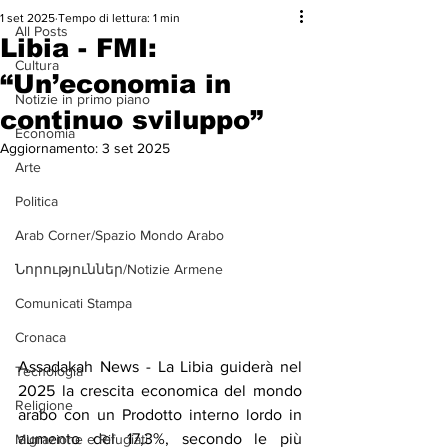
1 set 2025
Tempo di lettura: 1 min
All Posts
Libia - FMI:
Cultura
“Un’economia in
Notizie in primo piano
continuo sviluppo”
Economia
Aggiornamento:
3 set 2025
Arte
Politica
Arab Corner/Spazio Mondo Arabo
Նորություններ/Notizie Armene
Comunicati Stampa
Cronaca
Assadakah News - La Libia guiderà nel 
Tecnologia
2025 la crescita economica del mondo 
Religione
arabo con un Prodotto interno lordo in 
aumento del 17,3%, secondo le più 
Migrazione e Rifugiati