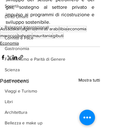
Società
gas, sostegno al settore privato e 
impulso ai programmi di ricostruzione e 
Diritti Umani
sviluppo sostenibile.
Relazioni Internazionali
Assadakah
algeria
emirati arabi
libia
economia
marocco
bahrain
mauritania
gibuti
Conflitti e Pace
Economia
Gastronomia
Femminismo e Parità di Genere
Scienza
Mostra tutti
Post recenti
Letteratura
Viaggi e Turismo
Libri
Architettura
Bellezza e make up
Difesa e Sicurezza