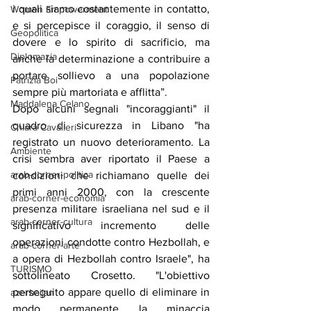
i quali siamo costantemente in contatto, 
Women Empowerment
e si percepisce il coraggio, il senso di 
Geopolitica
dovere e lo spirito di sacrificio, ma 
Diplomazia
anche la determinazione a contribuire a 
portare sollievo a una popolazione 
Patrizia Boi
sempre più martoriata e afflitta”.
Maddalena Celano
Dopo alcuni segnali "incoraggianti" il 
quadro di sicurezza in Libano "ha 
Chiara Cavalieri
registrato un nuovo deterioramento. La 
Ambiente
crisi sembra aver riportato il Paese a 
arab-corner-politica
condizioni che richiamano quelle dei 
primi anni 2000, con la crescente 
arab-corner-economia
presenza militare israeliana nel sud e il 
arab-corner-cultura
significativo incremento delle 
operazioni condotte contro Hezbollah, e 
arab-corner-arte
a opera di Hezbollah contro Israele", ha 
TURISMO
sottolineato Crosetto. "L'obiettivo 
perseguito appare quello di eliminare in 
azerbaijan
modo permanente la minaccia 