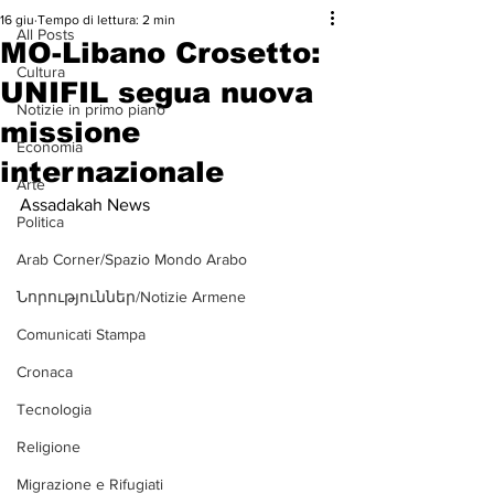
16 giu
Tempo di lettura: 2 min
All Posts
MO-Libano Crosetto:
Cultura
UNIFIL segua nuova
Notizie in primo piano
missione
Economia
internazionale
Arte
Assadakah News
Politica
Arab Corner/Spazio Mondo Arabo
Նորություններ/Notizie Armene
Comunicati Stampa
Cronaca
Tecnologia
Religione
Migrazione e Rifugiati