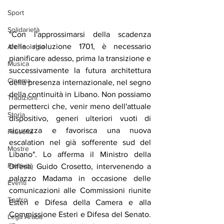
Sport
Solidarietà
"Con l'approssimarsi della scadenza 
della risoluzione 1701, è necessario 
Archeologia
pianificare adesso, prima la transizione e 
Musica
successivamente la futura architettura 
Cinema
della presenza internazionale, nel segno 
della continuità in Libano. Non possiamo 
Tradizioni
permetterci che, venir meno dell'attuale 
Storia
dispositivo, generi ulteriori vuoti di 
sicurezza e favorisca una nuova 
Filosofia
escalation nel già sofferente sud del 
Mostre
Libano". Lo afferma il Ministro della 
Festività
Difesa, Guido Crosetto, intervenendo a 
palazzo Madama in occasione delle 
Eventi
comunicazioni alle Commissioni riunite 
Teatro
Esteri e Difesa della Camera e alla 
Commissione Esteri e Difesa del Senato. 
Lega Araba