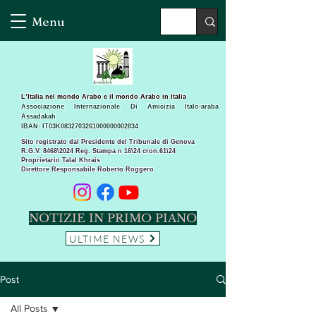
Menu
L’Italia nel mondo Arabo e il mondo Arabo in Italia
Associazione Internazionale Di Amicizia Italo-araba
Assadakah
IBAN: IT03K0832703261000000002834
Sito registrato dal Presidente del Tribunale di Genova
R.G.V. 8468\2024 Reg. Stampa n 16\24 cron.61\24 ​
Proprietario Talal Khrais
Direttore Responsabile Roberto Roggero
NOTIZIE IN PRIMO PIANO
ULTIME NEWS
Post
All Posts