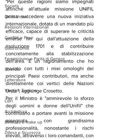
"Per queste ragioni siamo impegnati 
Società
affinché all'attuale missione UNIFIL 
possa succedere una nuova iniziativa 
Diritti Umani
internazionale, dotata di un mandato più 
Relazioni Internazionali
efficace, capace di superare le criticità 
Conflitti e Pace
emerse fin qui dall'attuazione della 
risoluzione 1701 e di contribuire 
Gastronomia
concretamente alla stabilizzazione 
Femminismo e Parità di Genere
dell'area. È un ragionamento che ho 
avviato con tutti i miei omologhi dei 
Scienza
principali Paesi contributori, ma anche 
Letteratura
direttamente coi vertici delle Nazioni 
Viaggi e Turismo
Unite", aggiunge Crosetto.
Per il Ministro è "ammirevole lo sforzo 
Libri
degli uomini e donne dell'Unifil" che 
Architettura
continuano a portare avanti la missione 
assegnata con grandissima 
Bellezza e make up
professionalità, nonostante i rischi 
Difesa e Sicurezza
elevati, attraverso i loro comandanti, con 