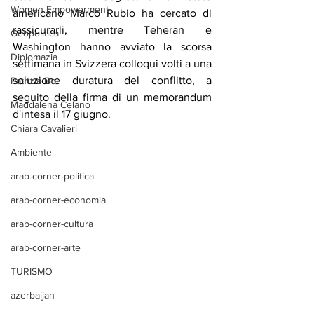
Women Empowerment
americano Marco Rubio ha cercato di 
rassicurarli, mentre Teheran e 
Geopolitica
Washington hanno avviato la scorsa 
Diplomazia
settimana in Svizzera colloqui volti a una 
soluzione duratura del conflitto, a 
Patrizia Boi
seguito della firma di un memorandum 
Maddalena Celano
d'intesa il 17 giugno. 
Chiara Cavalieri
Ambiente
arab-corner-politica
arab-corner-economia
arab-corner-cultura
arab-corner-arte
TURISMO
azerbaijan