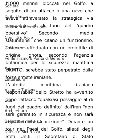
11.000 marinai bloccati nel Golfo, a 
Società
seguito di un attacco a una nave che 
Diritti Umani
aveva attraversato la strategica via 
navigabile al di fuori del "quadro 
Relazioni Internazionali
operativo". Secondo i media 
Conflitti e Pace
statunitensi, che citano un funzionario, 
l'attacco, effettuato con un proiettile di 
Gastronomia
origine ignota, secondo l'agenzia 
Femminismo e Parità di Genere
britannica per la sicurezza marittima 
Scienza
UKMTO, sarebbe stato perpetrato dalle 
forze armate iraniane.
Letteratura
L'autorità marittima iraniana 
Viaggi e Turismo
responsabile dello Stretto ha avvertito 
dopo l'attacco "qualsiasi passaggio al di 
Libri
fuori del quadro definito" dall'Iran "non 
Architettura
sarà garantito in sicurezza e non sarà 
Bellezza e make up
coperto da assicurazione". Durante un 
tour nei Paesi del Golfo, alleati degli 
Difesa e Sicurezza
Stati Uniti, il Segretario di Stato 