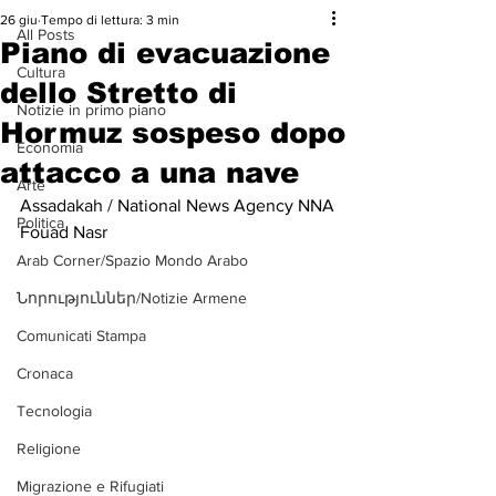
26 giu
Tempo di lettura: 3 min
All Posts
Piano di evacuazione
Cultura
dello Stretto di
Notizie in primo piano
Hormuz sospeso dopo
Economia
attacco a una nave
Arte
Assadakah / National News Agency NNA
Politica
Fouad Nasr
Arab Corner/Spazio Mondo Arabo
Նորություններ/Notizie Armene
Comunicati Stampa
Cronaca
Tecnologia
Religione
Migrazione e Rifugiati