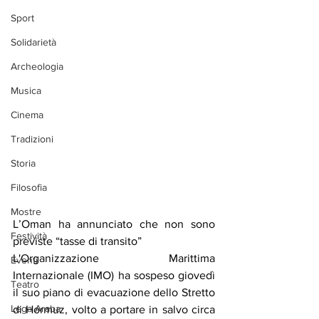
Sport
Solidarietà
Archeologia
Musica
Cinema
Tradizioni
Storia
Filosofia
Mostre
L’Oman ha annunciato che non sono 
Festività
previste “tasse di transito”
L'Organizzazione Marittima 
Eventi
Internazionale (IMO) ha sospeso giovedì 
Teatro
il suo piano di evacuazione dello Stretto 
Lega Araba
di Hormuz, volto a portare in salvo circa 