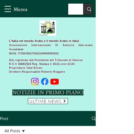
Menu
L’Italia nel mondo Arabo e il mondo Arabo in Italia
Associazione Internazionale Di Amicizia Italo-araba
Assadakah
IBAN: IT03K0832703261000000002834
Sito registrato dal Presidente del Tribunale di Genova
R.G.V. 8468\2024 Reg. Stampa n 16\24 cron.61\24 ​
Proprietario Talal Khrais
Direttore Responsabile Roberto Roggero
NOTIZIE IN PRIMO PIANO
ULTIME NEWS
Post
All Posts