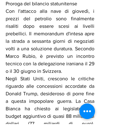
Proroga del bilancio statunitense
Con l'attacco alla nave di giovedì, i 
prezzi del petrolio sono finalmente 
risaliti dopo essere scesi ai livelli 
prebellici. Il memorandum d'intesa apre 
la strada a sessanta giorni di negoziati 
volti a una soluzione duratura. Secondo 
Marco Rubio, è previsto un incontro 
tecnico con la delegazione iraniana il 29 
o il 30 giugno in Svizzera.
Negli Stati Uniti, crescono le critiche 
riguardo alle concessioni accordate da 
Donald Trump, desideroso di porre fine 
a questa impopolare guerra. La Casa 
Bianca ha chiesto ai legislatori un 
budget aggiuntivo di quasi 88 miliardi di 
dollari (77 miliardi di euro), 
principalmente per ricostituire le scorte 
di munizioni americane.