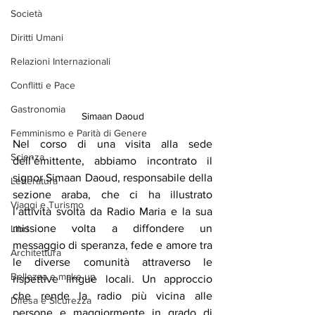
Società
Diritti Umani
Relazioni Internazionali
Conflitti e Pace
Gastronomia
Simaan Daoud
Femminismo e Parità di Genere
Nel corso di una visita alla sede 
Scienza
dell’emittente, abbiamo incontrato il 
signor Simaan Daoud, responsabile della 
Letteratura
sezione araba, che ci ha illustrato 
Viaggi e Turismo
l’attività svolta da Radio Maria e la sua 
missione volta a diffondere un 
Libri
messaggio di speranza, fede e amore tra 
Architettura
le diverse comunità attraverso le 
Bellezza e make up
rispettive lingue locali. Un approccio 
che rende la radio più vicina alle 
Difesa e Sicurezza
persone e maggiormente in grado di 