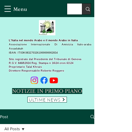
Menu
L’Italia nel mondo Arabo e il mondo Arabo in Italia
Associazione Internazionale Di Amicizia Italo-araba
Assadakah
IBAN: IT03K0832703261000000002834
Sito registrato dal Presidente del Tribunale di Genova
R.G.V. 8468\2024 Reg. Stampa n 16\24 cron.61\24 ​
Proprietario Talal Khrais
Direttore Responsabile Roberto Roggero
NOTIZIE IN PRIMO PIANO
ULTIME NEWS
Post
All Posts