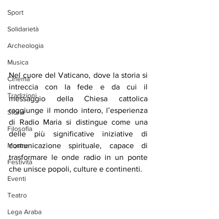
Sport
Solidarietà
Archeologia
Musica
Nel cuore del Vaticano, dove la storia si 
Cinema
intreccia con la fede e da cui il 
Tradizioni
messaggio della Chiesa cattolica 
raggiunge il mondo intero, l’esperienza 
Storia
di Radio Maria si distingue come una 
Filosofia
delle più significative iniziative di 
comunicazione spirituale, capace di 
Mostre
trasformare le onde radio in un ponte 
Festività
che unisce popoli, culture e continenti.
Eventi
Teatro
Lega Araba