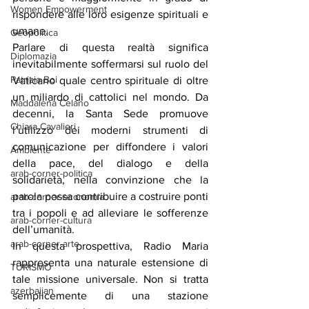
Women Empowerment
rispondere alle loro esigenze spirituali e 
umane.
Geopolitica
Parlare di questa realtà significa 
Diplomazia
inevitabilmente soffermarsi sul ruolo del 
Patrizia Boi
Vaticano quale centro spirituale di oltre 
un miliardo di cattolici nel mondo. Da 
Maddalena Celano
decenni, la Santa Sede promuove 
Chiara Cavalieri
l’utilizzo dei moderni strumenti di 
comunicazione per diffondere i valori 
Ambiente
della pace, del dialogo e della 
arab-corner-politica
solidarietà, nella convinzione che la 
parola possa contribuire a costruire ponti 
arab-corner-economia
tra i popoli e ad alleviare le sofferenze 
arab-corner-cultura
dell’umanità.
arab-corner-arte
In questa prospettiva, Radio Maria 
rappresenta una naturale estensione di 
TURISMO
tale missione universale. Non si tratta 
azerbaijan
semplicemente di una stazione 