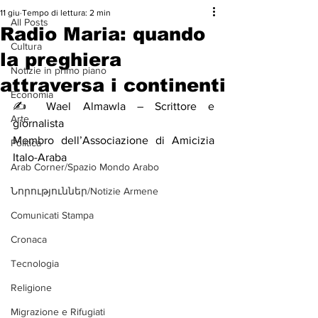
11 giu
Tempo di lettura: 2 min
All Posts
Radio Maria: quando
Cultura
la preghiera
Notizie in primo piano
attraversa i continenti
Economia
✍️ Wael Almawla – Scrittore e 
Arte
giornalista
Membro dell’Associazione di Amicizia 
Politica
Italo-Araba
Arab Corner/Spazio Mondo Arabo
Նորություններ/Notizie Armene
Comunicati Stampa
Cronaca
Tecnologia
Religione
Migrazione e Rifugiati