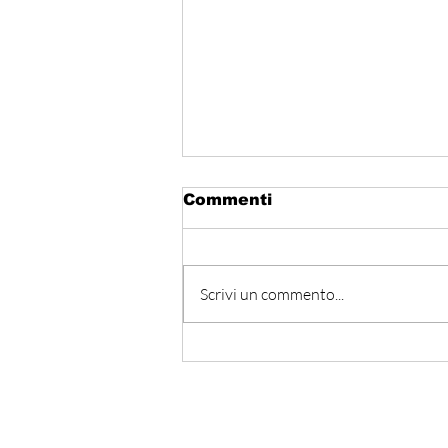
Commenti
Scrivi un commento...
Egitto - Scoperta la
tomba di Thutmose II