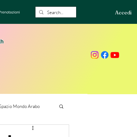
Accedi
Prenotazioni
ah
Spazio Mondo Arabo
ione