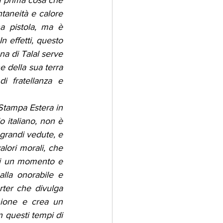
la prima cosa che 
taneità e calore 
a pistola, ma è 
effetti, questo 
a di Talal serve 
e della sua terra 
i fratellanza e 
tampa Estera in 
 italiano, non è 
grandi vedute, e 
lori morali, che 
mi un momento e 
lla onorabile e 
ter che divulga 
ione e crea un 
 questi tempi di 