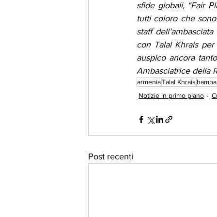
sfide globali, “Fair 
tutti coloro che sono
staff dell’ambasciata
con Talal Khrais per
auspico ancora tant
Ambasciatrice della R
armenia
Talal Khrais
hamba
Notizie in primo piano
C
Post recenti