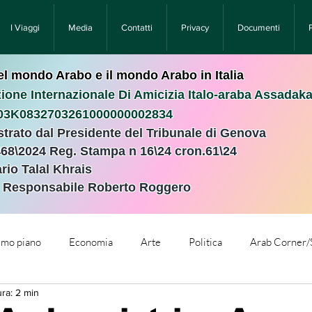
I Viaggi
Media
Contatti
Privacy
Documenti
nel mondo Arabo e il mondo Arabo in Italia
ione Internazionale Di Amicizia Italo-araba Assadak
T03K0832703261000000002834
istrato dal Presidente del Tribunale di Genova
468\2024 Reg. Stampa n 16\24 cron.61\24 ​
rio Talal Khrais
e Responsabile Roberto Roggero
rimo piano
Economia
Arte
Politica
Arab Corner/
ura: 2 min
e
Comunicati Stampa
Cronaca
Tecnologia
Relig