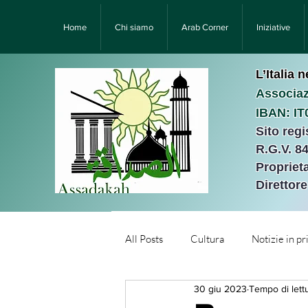
Home
Chi siamo
Arab Corner
Iniziative
L’Italia 
Associaz
IBAN: I
Sito reg
R.G.V. 8
Proprieta
Direttor
All Posts
Cultura
Notizie in p
30 giu 2023
Tempo di lett
Նորություններ/Notizie Armen