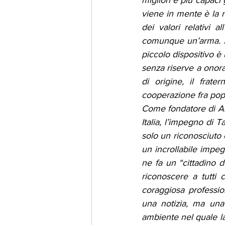
migliori e più capaci 
viene in mente è la n
dei valori relativi 
comunque un’arma. Si
piccolo dispositivo è
senza riserve a onorar
di origine, il frate
cooperazione fra popo
Come fondatore di As
Italia, l’impegno di T
solo un riconosciuto 
un incrollabile impeg
ne fa un “cittadino 
riconoscere a tutti 
coraggiosa professio
una notizia, ma una
ambiente nel quale la