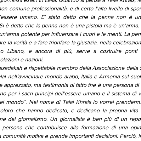
giornalisti esteri in Italia. Quando si pensa a Talal Khrais, 
on comune professionalità, e di certo l’alto livello di spon
all’essere umano. E’ stato detto che la penna non è un
 è detto che la penna non è una pistola ma è un'arma. In 
 un'arma potente per influenzare i cuori e le menti. La penn
e la verità e a fare trionfare la giustizia, nella celebrazion
rno Libano, e ancora di più, serve a costruire ponti d
lazioni e nazioni.
sadakah e rispettabile membro della Associazione della S
alal nell’avvicinare mondo arabo, Italia e Armenia sul suolo
e apprezzato, ma testimonia di fatto the è una persona di 
no per i sacri principi dell’essere umano e il sistema di va
del mondo”. Nel nome di Talal Khrais io vorrei prender
coloro che hanno dedicato, e dedicano la propria vita a
ne del giornalismo. Un giornalista è ben più di un repor
 persona che contribuisce alla formazione di una opin
 comunità motiva e prende importanti decisioni. Perciò, in