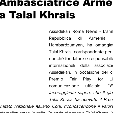
 Ambasciatrice Arme
 Talal Khrais
Solidarietà
Archeologia
Musica
Cinema
Tr
Assadakah Roma News - L’ambas
tà
Eventi
Teatro
Lega Araba
Società
Dirit
Repubblica di Armenia, S
Hambardzumyan, ha omaggiato 
Talal Khrais, corrispondente per 
itti e Pace
Gastronomia
nonché fondatore e responsabile 
internazionali della associazi
Assadakah, in occasione del co
Premio Fair Play for Li
comunicazione ufficiale: “
E
incoraggiante sapere che il gior
Talal Khrais ha ricevuto il Prem
mitato Nazionale Italiano Coni, riconoscendone il valo