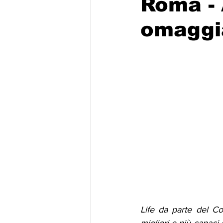
Roma -
omaggia
Migrazione e Rifugiati
Sport
Filosofia
Mostre
Festivi
Relazioni Internazionali
Confl
Life da parte del Co