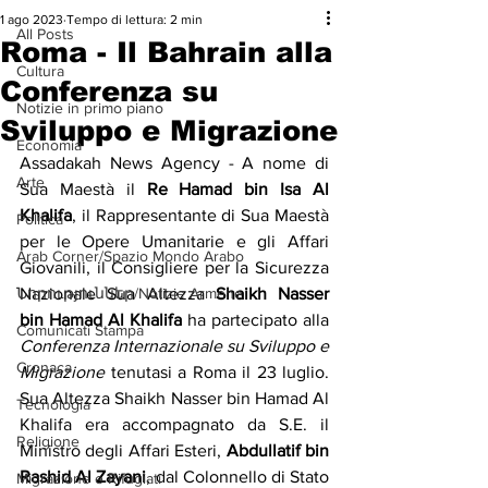
1 ago 2023
Tempo di lettura: 2 min
All Posts
Roma - Il Bahrain alla
Cultura
Conferenza su
Notizie in primo piano
Sviluppo e Migrazione
Economia
Assadakah News Agency - A nome di 
Arte
Sua Maestà il 
Re Hamad bin Isa Al 
Khalifa
, il Rappresentante di Sua Maestà 
Politica
per le Opere Umanitarie e gli Affari 
Arab Corner/Spazio Mondo Arabo
Giovanili, il Consigliere per la Sicurezza 
Նորություններ/Notizie Armene
Nazionale Sua Altezza 
Shaikh Nasser 
bin Hamad Al Khalifa
 ha partecipato alla 
Comunicati Stampa
Conferenza Internazionale su Sviluppo e 
Cronaca
Migrazione
 tenutasi a Roma il 23 luglio. 
Sua Altezza Shaikh Nasser bin Hamad Al 
Tecnologia
Khalifa era accompagnato da S.E. il 
Religione
Ministro degli Affari Esteri, 
Abdullatif bin 
Rashid Al Zayani
, dal Colonnello di Stato 
Migrazione e Rifugiati