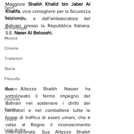
Maggiore 
Shaikh Khalid bin Jaber Al 
Sport
Khalifa
, vice consigliere per la Sicurezza 
Solidarietà
Nazionale, e dall'ambasciatore del 
Bahrain presso la Repubblica Italiana, 
Archeologia
S.E. 
Naser Al Belooshi.
Musica
Cinema
Tradizioni
Storia
Filosofia
Sua Altezza Shaikh Nasser ha 
Mostre
sottolineato il fermo impegno del 
Festività
Bahrain nel sostenere i diritti dei 
Eventi
lavoratori e nel combattere tutte le 
forme di traffico di esseri umani, che è 
Teatro
valso al Regno il riconoscimento 
Lega Araba
internazionale. Sua Altezza Shaikh 