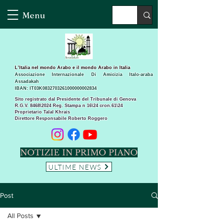
Menu
L’Italia nel mondo Arabo e il mondo Arabo in Italia
Associazione Internazionale Di Amicizia Italo-araba
Assadakah
IBAN: IT03K0832703261000000002834
Sito registrato dal Presidente del Tribunale di Genova
R.G.V. 8468\2024 Reg. Stampa n 16\24 cron.61\24 ​
Proprietario Talal Khrais
Direttore Responsabile Roberto Roggero
NOTIZIE IN PRIMO PIANO
ULTIME NEWS
Post
All Posts