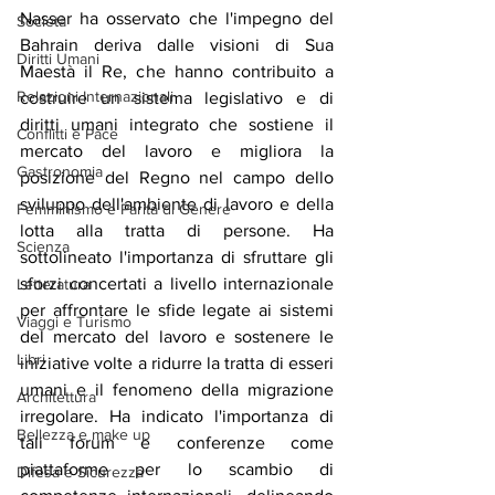
Nasser ha osservato che l'impegno del 
Società
Bahrain deriva dalle visioni di Sua 
Diritti Umani
Maestà il Re, che hanno contribuito a 
Relazioni Internazionali
costruire un sistema legislativo e di 
diritti umani integrato che sostiene il 
Conflitti e Pace
mercato del lavoro e migliora la 
Gastronomia
posizione del Regno nel campo dello 
sviluppo dell'ambiente di lavoro e della 
Femminismo e Parità di Genere
lotta alla tratta di persone. Ha 
Scienza
sottolineato l'importanza di sfruttare gli 
sforzi concertati a livello internazionale 
Letteratura
per affrontare le sfide legate ai sistemi 
Viaggi e Turismo
del mercato del lavoro e sostenere le 
Libri
iniziative volte a ridurre la tratta di esseri 
umani e il fenomeno della migrazione 
Architettura
irregolare. Ha indicato l'importanza di 
Bellezza e make up
tali forum e conferenze come 
piattaforme per lo scambio di 
Difesa e Sicurezza