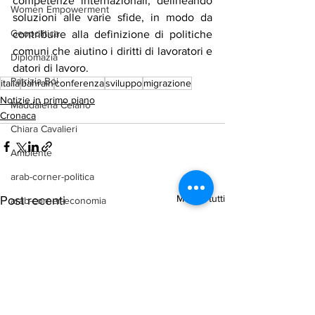
competenze internazionali, delineando 
Women Empowerment
soluzioni alle varie sfide, in modo da 
Geopolitica
contribuire alla definizione di politiche 
comuni che aiutino i diritti di lavoratori e 
Diplomazia
datori di lavoro. 
Patrizia Boi
italia
bahrain
conferenza
sviluppo
migrazione
Notizie in primo piano
Maddalena Celano
Cronaca
Chiara Cavalieri
Ambiente
arab-corner-politica
Mostra tutti
Post recenti
arab-corner-economia
arab-corner-cultura
arab-corner-arte
TURISMO
azerbaijan