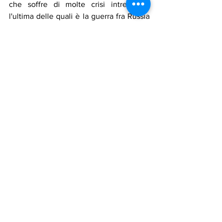
che soffre di molte crisi intrecciate, 
l'ultima delle quali è la guerra fra Russia 
e Ucraina, che getta un'ombra sulle 
relazioni internazionali nel loro 
insieme”. Dopo pl’incontro con il papa, il 
presidente Aoun si è trasferito nella sua 
residenza presso l'Hotel Parco dei 
Principi di Roma, dove ha avuto un 
incontro con l'ambasciatore Al-Khazen e 
con l'ambasciatrice Mira Daher per 
mettere a punto gli ultimi preparativi per 
i successivi incontri ufficiali.
italia
libano
vaticano
aoun
francesco
daher
al khazen
Notizie in primo piano
Cronaca