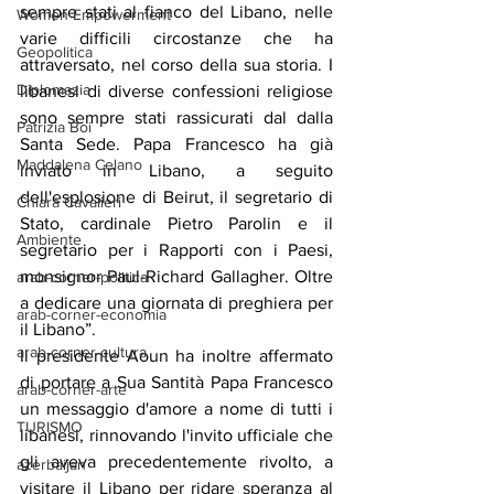
sempre stati al fianco del Libano, nelle 
Women Empowerment
varie difficili circostanze che ha 
Geopolitica
attraversato, nel corso della sua storia. I 
Diplomazia
libanesi di diverse confessioni religiose 
sono sempre stati rassicurati dal dalla 
Patrizia Boi
Santa Sede. Papa Francesco ha già 
Maddalena Celano
inviato in Libano, a seguito 
dell'esplosione di Beirut, il segretario di 
Chiara Cavalieri
Stato, cardinale Pietro Parolin e il 
Ambiente
segretario per i Rapporti con i Paesi, 
monsignor Paul-Richard Gallagher. Oltre 
arab-corner-politica
a dedicare una giornata di preghiera per 
arab-corner-economia
il Libano”.
arab-corner-cultura
Il presidente Aoun ha inoltre affermato 
di portare a Sua Santità Papa Francesco 
arab-corner-arte
un messaggio d'amore a nome di tutti i 
TURISMO
libanesi, rinnovando l'invito ufficiale che 
gli aveva precedentemente rivolto, a 
azerbaijan
visitare il Libano per ridare speranza al 