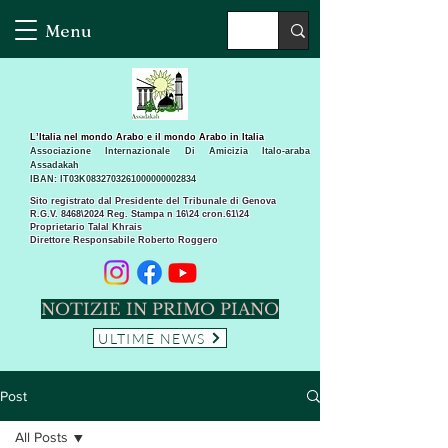
Menu
L’Italia nel mondo Arabo e il mondo Arabo in Italia
Associazione Internazionale Di Amicizia Italo-araba
Assadakah
IBAN: IT03K0832703261000000002834
Sito registrato dal Presidente del Tribunale di Genova
R.G.V. 8468\2024 Reg. Stampa n 16\24 cron.61\24 ​
Proprietario Talal Khrais
Direttore Responsabile Roberto Roggero
NOTIZIE IN PRIMO PIANO
ULTIME NEWS
Post
All Posts