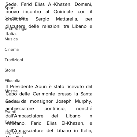
Sede, Farid Elias Al-Khazen. Domani, 
Sport
nuovo incontro al Quirinale con il 
Solidarietà
presidente Sergio Mattarella, per 
discutere delle relazioni tra Libano e 
Archeologia
Italia.
Musica
Cinema
Tradizioni
Storia
Filosofia
Il Presidente Aoun è stato ricevuto dal 
Mostre
Capo delle Cerimonie presso la Santa 
Sede, da monsignor Joseph Murphy, 
Festività
ambasciatore pontificio, nonché 
Eventi
dall'Ambasciatore del Libano in 
Teatro
Vaticano, Farid Elias El-Khazen, e 
dall'Ambasciatore del Libano in Italia, 
Lega Araba