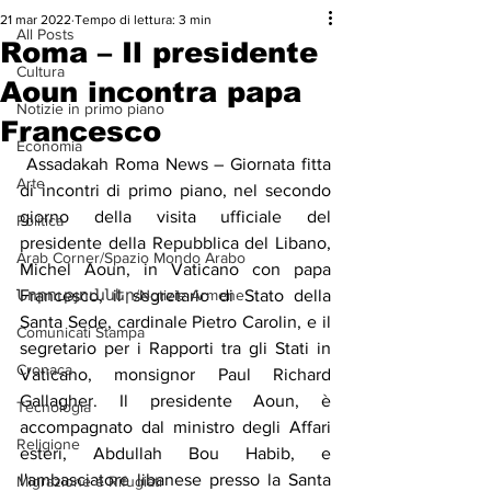
21 mar 2022
Tempo di lettura: 3 min
All Posts
Roma – Il presidente
Cultura
Aoun incontra papa
Notizie in primo piano
Francesco
Economia
 Assadakah Roma News – Giornata fitta 
Arte
di incontri di primo piano, nel secondo 
giorno della visita ufficiale del 
Politica
presidente della Repubblica del Libano, 
Arab Corner/Spazio Mondo Arabo
Michel Aoun, in Vaticano con papa 
Նորություններ/Notizie Armene
Francesco, il segretario di Stato della 
Santa Sede, cardinale Pietro Carolin, e il 
Comunicati Stampa
segretario per i Rapporti tra gli Stati in 
Cronaca
Vaticano, monsignor Paul Richard 
Gallagher. Il presidente Aoun, è 
Tecnologia
accompagnato dal ministro degli Affari 
Religione
esteri, Abdullah Bou Habib, e 
l'ambasciatore libanese presso la Santa 
Migrazione e Rifugiati