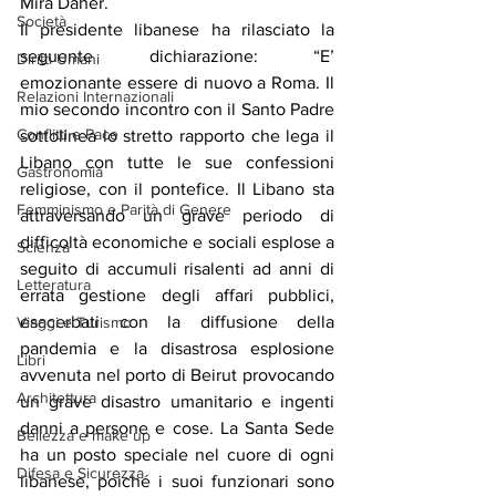
Mira Daher.
Società
Il presidente libanese ha rilasciato la 
seguente dichiarazione: “E’ 
Diritti Umani
emozionante essere di nuovo a Roma. Il 
Relazioni Internazionali
mio secondo incontro con il Santo Padre 
Conflitti e Pace
sottolinea lo stretto rapporto che lega il 
Libano con tutte le sue confessioni 
Gastronomia
religiose, con il pontefice. Il Libano sta 
Femminismo e Parità di Genere
attraversando un grave periodo di 
difficoltà economiche e sociali esplose a 
Scienza
seguito di accumuli risalenti ad anni di 
Letteratura
errata gestione degli affari pubblici, 
esacerbati con la diffusione della 
Viaggi e Turismo
pandemia e la disastrosa esplosione 
Libri
avvenuta nel porto di Beirut provocando 
Architettura
un grave disastro umanitario e ingenti 
danni a persone e cose. La Santa Sede 
Bellezza e make up
ha un posto speciale nel cuore di ogni 
Difesa e Sicurezza
libanese, poiché i suoi funzionari sono 