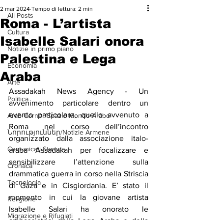
2 mar 2024
Tempo di lettura: 2 min
All Posts
Roma - L’artista
Cultura
Isabelle Salari onora
Notizie in primo piano
Palestina e Lega
Economia
Araba
Arte
Assadakah News Agency - Un 
Politica
avvenimento particolare dentro un 
evento particolare, quello avvenuto a 
Arab Corner/Spazio Mondo Arabo
Roma nel corso dell’incontro 
Նորություններ/Notizie Armene
organizzato dalla associazione italo-
Comunicati Stampa
araba Assadakah per focalizzare e 
sensibilizzare l’attenzione sulla 
Cronaca
drammatica guerra in corso nella Striscia 
Tecnologia
di Gaza e in Cisgiordania. E’ stato il 
momento in cui la giovane artista 
Religione
lsabelle Salari ha onorato le 
Migrazione e Rifugiati