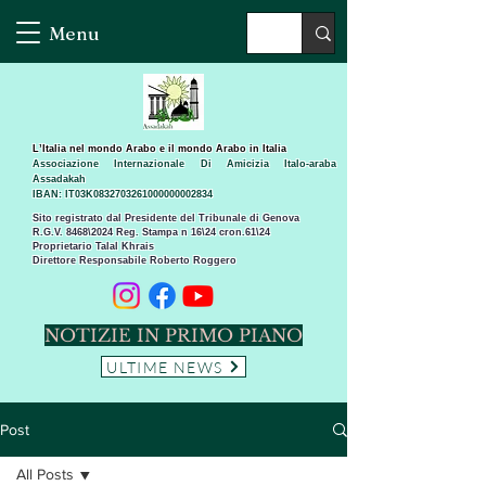
Menu
L’Italia nel mondo Arabo e il mondo Arabo in Italia
Associazione Internazionale Di Amicizia Italo-araba
Assadakah
IBAN: IT03K0832703261000000002834
Sito registrato dal Presidente del Tribunale di Genova
R.G.V. 8468\2024 Reg. Stampa n 16\24 cron.61\24 ​
Proprietario Talal Khrais
Direttore Responsabile Roberto Roggero
NOTIZIE IN PRIMO PIANO
ULTIME NEWS
Post
All Posts