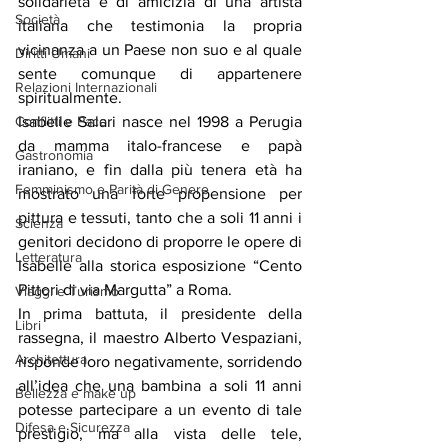
solidarietà e di amicizia di una artista 
Società
italiana che testimonia la propria 
vicinanza a un Paese non suo e al quale 
Diritti Umani
sente comunque di appartenere 
Relazioni Internazionali
spiritualmente.
Isabelle Salari nasce nel 1998 a Perugia 
Conflitti e Pace
da mamma italo-francese e papà 
Gastronomia
iraniano, e fin dalla più tenera età ha 
Femminismo e Parità di Genere
mostrato una forte propensione per 
pittura e tessuti, tanto che a soli 11 anni i 
Scienza
genitori decidono di proporre le opere di 
Letteratura
Isabelle alla storica esposizione “Cento 
Pittori di via Margutta” a Roma.
Viaggi e Turismo
In prima battuta, il presidente della 
Libri
rassegna, il maestro Alberto Vespaziani, 
Architettura
risponde loro negativamente, sorridendo 
all’idea che una bambina a soli 11 anni 
Bellezza e make up
potesse partecipare a un evento di tale 
Difesa e Sicurezza
prestigio, ma alla vista delle tele, 