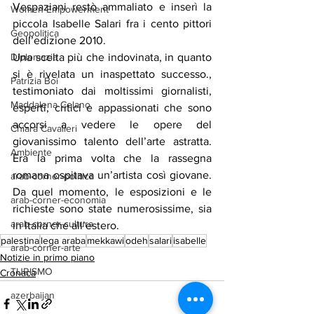
Vespaziani restò ammaliato e inserì la 
Women Empowerment
piccola Isabelle Salari fra i cento pittori 
Geopolitica
dell’edizione 2010.
Una scelta più che indovinata, in quanto 
Diplomazia
si è rivelata un inaspettato successo., 
Patrizia Boi
testimoniato dai moltissimi giornalisti, 
Maddalena Celano
esperti, critici e appassionati che sono 
accorsi a vedere le opere del 
Chiara Cavalieri
giovanissimo talento dell’arte astratta. 
Ambiente
Era la prima volta che la rassegna 
romana ospitava un’artista così giovane. 
arab-corner-politica
Da quel momento, le esposizioni e le 
arab-corner-economia
richieste sono state numerosissime, sia 
arab-corner-cultura
in Italia che all’estero.
palestina
lega araba
mekkawi
odeh
salari
isabelle
arab-corner-arte
Notizie in primo piano
TURISMO
Cronaca
azerbaijan