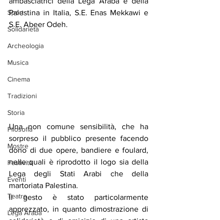
ambasciatrici della Lega Araba e della 
Sport
Palestina in Italia, S.E. Enas Mekkawi e 
S.E. Abeer Odeh.
Solidarietà
Archeologia
Musica
Cinema
Tradizioni
Storia
Una non comune sensibilità, che ha 
Filosofia
sorpreso il pubblico presente facendo 
Mostre
dono di due opere, bandiere e foulard, 
nelle quali è riprodotto il logo sia della 
Festività
Lega degli Stati Arabi che della 
Eventi
martoriata Palestina.
Teatro
Il gesto è stato particolarmente 
apprezzato, in quanto dimostrazione di 
Lega Araba