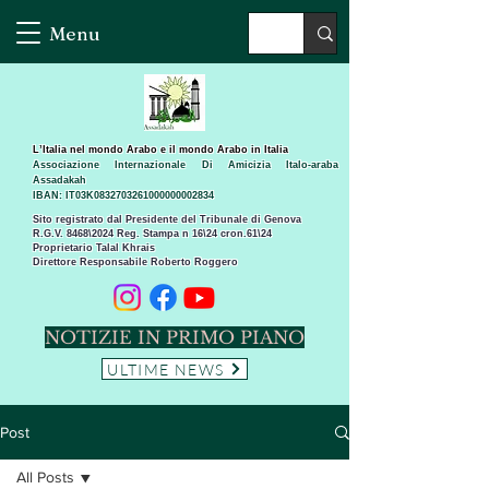
Menu
L’Italia nel mondo Arabo e il mondo Arabo in Italia
Associazione Internazionale Di Amicizia Italo-araba
Assadakah
IBAN: IT03K0832703261000000002834
Sito registrato dal Presidente del Tribunale di Genova
R.G.V. 8468\2024 Reg. Stampa n 16\24 cron.61\24 ​
Proprietario Talal Khrais
Direttore Responsabile Roberto Roggero
NOTIZIE IN PRIMO PIANO
ULTIME NEWS
Post
All Posts