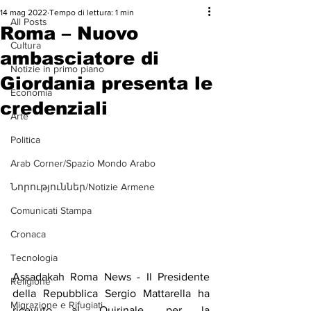
14 mag 2022
Tempo di lettura: 1 min
All Posts
Roma – Nuovo
Cultura
ambasciatore di
Notizie in primo piano
Giordania presenta le
Economia
credenziali
Arte
Politica
Arab Corner/Spazio Mondo Arabo
Նորություններ/Notizie Armene
Comunicati Stampa
Cronaca
Tecnologia
Assadakah Roma News - Il Presidente 
Religione
della Repubblica Sergio Mattarella ha 
Migrazione e Rifugiati
ricevuto al Quirinale, per la 