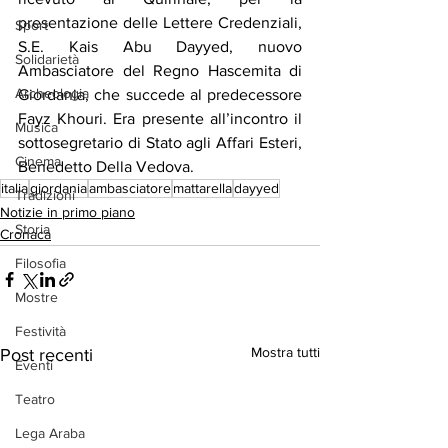
presentazione delle Lettere Credenziali, 
Sport
S.E. Kais Abu Dayyed, nuovo 
Solidarietà
Ambasciatore del Regno Hascemita di 
Archeologia
Giordania, che succede al predecessore 
Fayz Khouri. Era presente all’incontro il 
Musica
sottosegretario di Stato agli Affari Esteri, 
Cinema
Benedetto Della Vedova.
italia
giordania
ambasciatore
mattarella
dayyed
Tradizioni
Notizie in primo piano
Storia
Cronaca
Filosofia
Mostre
Festività
Mostra tutti
Post recenti
Eventi
Teatro
Lega Araba